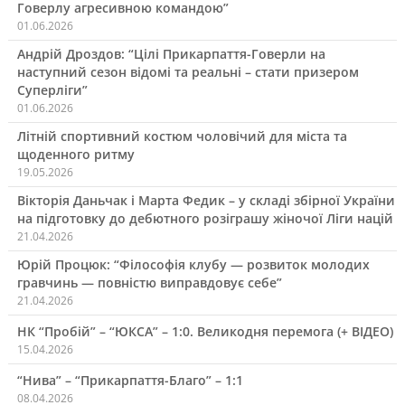
Говерлу агресивною командою”
01.06.2026
Андрій Дроздов: “Цілі Прикарпаття-Говерли на
наступний сезон відомі та реальні – стати призером
Суперліги”
01.06.2026
Літній спортивний костюм чоловічий для міста та
щоденного ритму
19.05.2026
Вікторія Даньчак і Марта Федик – у складі збірної України
на підготовку до дебютного розіграшу жіночої Ліги націй
21.04.2026
Юрій Процюк: “Філософія клубу — розвиток молодих
гравчинь — повністю виправдовує себе”
21.04.2026
НК “Пробій” – “ЮКСА” – 1:0. Великодня перемога (+ ВІДЕО)
15.04.2026
“Нива” – “Прикарпаття-Благо” – 1:1
08.04.2026