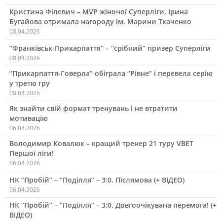
Кристина Філевич – MVP жіночої Суперліги, Ірина
Бугайова отримала нагороду ім. Марини Ткаченко
08.04.2026
“Франківськ-Прикарпаття” – “срібний” призер Суперліги
08.04.2026
“Прикарпаття-Говерла” обіграла “Рівне” і перевела серію
у третю гру
08.04.2026
Як знайти свій формат тренувань і не втратити
мотивацію
06.04.2026
Володимир Ковалюк – кращий тренер 21 туру VBET
Першої ліги!
06.04.2026
НК “Пробій” – “Поділля” – 3:0. Післямова (+ ВІДЕО)
06.04.2026
НК “Пробій” – “Поділля” – 3:0. Довгоочікувана перемога! (+
ВІДЕО)