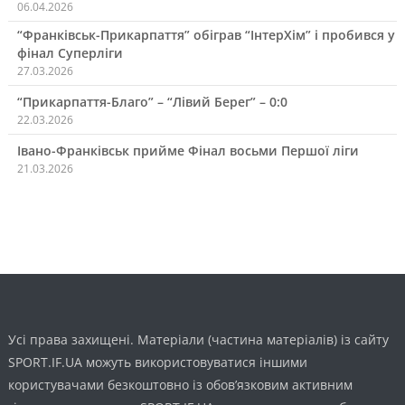
06.04.2026
“Франківськ-Прикарпаття” обіграв “ІнтерХім” і пробився у
фінал Суперліги
27.03.2026
“Прикарпаття-Благо” – “Лівий Берег” – 0:0
22.03.2026
Івано-Франківськ прийме Фінал восьми Першої ліги
21.03.2026
Усі права захищені. Матеріали (частина матеріалів) із сайту
SPORT.IF.UA можуть використовуватися іншими
користувачами безкоштовно із обов’язковим активним