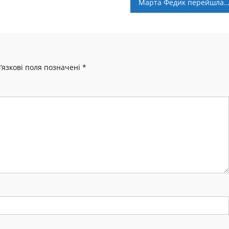
Марта Федик перейшла до угорського “Капошва
’язкові поля позначені
*