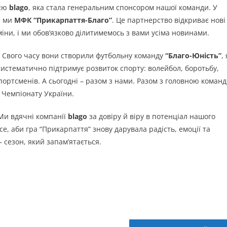
ією
blago
, яка стала генеральним спонсором нашої команди. У
р ми
МФК “Прикарпаття-Благо”
. Це партнерство відкриває нові
іни, і ми обов’язково ділитимемось з вами усіма новинами.
. Свого часу вони створили футбольну команду
“Благо-Юність”
,
 систематично підтримує розвиток спорту: волейбол, боротьбу,
портсменів. А сьогодні – разом з нами. Разом з головною коман
і Чемпіонату України.
 Ми вдячні компанії
blago
за довіру й віру в потенціал нашого
се, аби гра “Прикарпаття” знову дарувала радість, емоції та
 сезон, який запам’ятається.