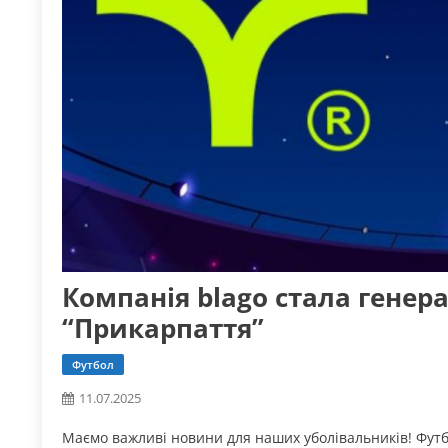
Компанія blago стала гене
“Прикарпаття”
Футбол
11.07.2025
Маємо важливі новини для наших уболівальників! Фут