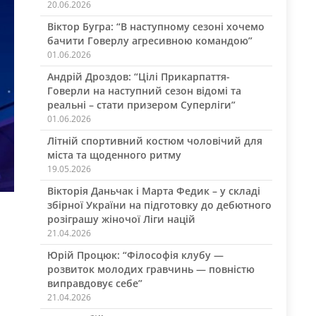
20.06.2026
Віктор Бугра: “В наступному сезоні хочемо
бачити Говерлу агресивною командою”
01.06.2026
Андрій Дроздов: “Цілі Прикарпаття-
Говерли на наступний сезон відомі та
реальні – стати призером Суперліги”
01.06.2026
Літній спортивний костюм чоловічий для
міста та щоденного ритму
19.05.2026
Вікторія Даньчак і Марта Федик – у складі
збірної України на підготовку до дебютного
розіграшу жіночої Ліги націй
21.04.2026
Юрій Процюк: “Філософія клубу —
розвиток молодих гравчинь — повністю
виправдовує себе”
21.04.2026