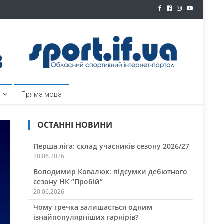
ртал
Пряма мова
ОСТАННІ НОВИНИ
Перша ліга: склад учасників сезону 2026/27
20.06.2026
Володимир Ковалюк: підсумки дебютного
сезону НК “Пробій”
20.06.2026
Чому гречка залишається одним
ізнайпопулярніших гарнірів?