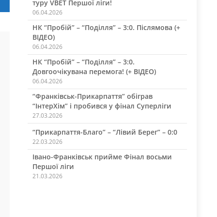
ра”
туру VBET Першої ліги!
06.04.2026
НК “Пробій” – “Поділля” – 3:0. Післямова (+
ВІДЕО)
06.04.2026
НК “Пробій” – “Поділля” – 3:0.
Довгоочікувана перемога! (+ ВІДЕО)
06.04.2026
“Франківськ-Прикарпаття” обіграв
“ІнтерХім” і пробився у фінал Суперліги
27.03.2026
“Прикарпаття-Благо” – “Лівий Берег” – 0:0
22.03.2026
Івано-Франківськ прийме Фінал восьми
Першої ліги
21.03.2026