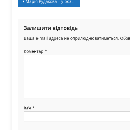
Навігація
Марія Рудакова – у розширеному складі збірної України U-20 перед чемпіонатом Європи
записів
Залишити відповідь
Ваша e-mail адреса не оприлюднюватиметься.
Обов
Коментар
*
Ім'я
*