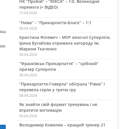
НК “Пробій” – “ЮКСА” – 1:0. Великодня
перемога (+ ВІДЕО)
15.04.2026
“Нива” – “Прикарпаття-Благо” – 1:1
08.04.2026
 яка
Кристина Філевич – MVP жіночої Суперліги,
Ірина Бугайова отримала нагороду ім.
дою
Марини Ткаченко
08.04.2026
“Франківськ-Прикарпаття” – “срібний”
призер Суперліги
08.04.2026
“Прикарпаття-Говерла” обіграла “Рівне” і
перевела серію у третю гру
08.04.2026
Як знайти свій формат тренувань і не
втратити мотивацію
06.04.2026
Володимир Ковалюк – кращий тренер 21