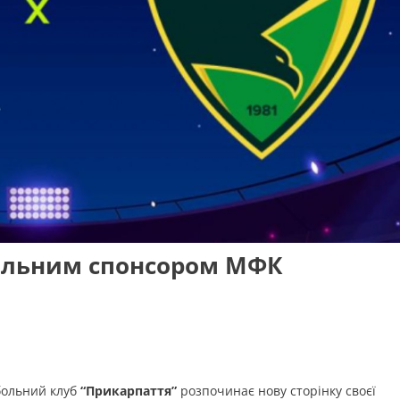
ральним спонсором МФК
больний клуб
“Прикарпаття”
розпочинає нову сторінку своєї