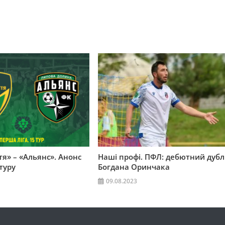
я» – «Альянс». Анонс
Наші профі. ПФЛ: дебютний дубл
туру
Богдана Оринчака
09.08.2023