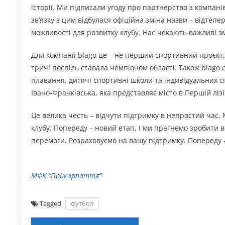
історії. Ми підписали угоду про партнерство з компан
зв’язку з цим відбулася офіційна зміна назви – відтепе
можливості для розвитку клубу. Нас чекають важливі зм
Для компанії blago це – не перший спортивний проєкт
тричі поспіль ставала чемпіоном області. Також blago
плавання, дитячі спортивні школи та індивідуальних с
Івано-Франківська, яка представляє місто в Першій ліз
Це велика честь – відчути підтримку в непростий час.
клубу. Попереду – новий етап. І ми прагнемо зробити в
перемоги. Розраховуємо на вашу підтримку. Попереду –
МФК “Прикарпаття”
Tagged
футбол