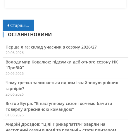
Навігація
Старіші записи
за
ОСТАННІ НОВИНИ
записами
Перша ліга: склад учасників сезону 2026/27
20.06.2026
Володимир Ковалюк: підсумки дебютного сезону НК
“Пробій”
20.06.2026
Чому гречка залишається одним ізнайпопулярніших
гарнірів?
20.06.2026
Віктор Бугра: “В наступному сезоні хочемо бачити
Говерлу агресивною командою”
01.06.2026
Андрій Дроздов: “Цілі Прикарпаття-Говерли на
наступний сезон відомі та реальні – стати призером