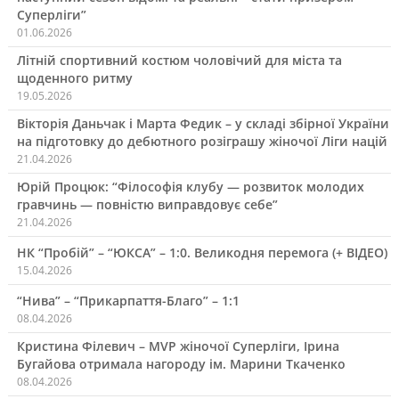
Суперліги”
01.06.2026
Літній спортивний костюм чоловічий для міста та
щоденного ритму
19.05.2026
Вікторія Даньчак і Марта Федик – у складі збірної України
на підготовку до дебютного розіграшу жіночої Ліги націй
21.04.2026
Юрій Процюк: “Філософія клубу — розвиток молодих
гравчинь — повністю виправдовує себе”
21.04.2026
НК “Пробій” – “ЮКСА” – 1:0. Великодня перемога (+ ВІДЕО)
15.04.2026
“Нива” – “Прикарпаття-Благо” – 1:1
08.04.2026
Кристина Філевич – MVP жіночої Суперліги, Ірина
Бугайова отримала нагороду ім. Марини Ткаченко
08.04.2026