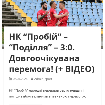
НК “Пробій” –
“Поділля” – 3:0.
Довгоочікувана
перемога! (+ ВІДЕО)
06.04.2026
Admin_sport
НК “Пробій” нарешті перервав серію невдач і
потішив вболівальників впевненою перемогою.