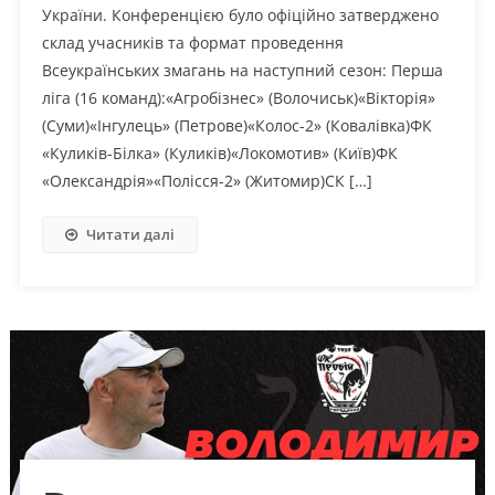
України. Конференцією було офіційно затверджено
склад учасників та формат проведення
Всеукраїнських змагань на наступний сезон: Перша
ліга (16 команд):«Агробізнес» (Волочиськ)«Вікторія»
(Суми)«Інгулець» (Петрове)«Колос-2» (Ковалівка)ФК
«Куликів-Білка» (Куликів)«Локомотив» (Київ)ФК
«Олександрія»«Полісся-2» (Житомир)СК […]
Читати далі