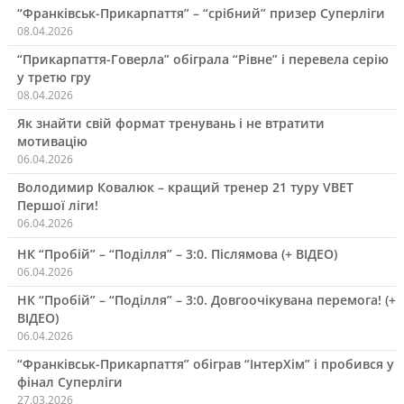
“Франківськ-Прикарпаття” – “срібний” призер Суперліги
08.04.2026
“Прикарпаття-Говерла” обіграла “Рівне” і перевела серію
у третю гру
08.04.2026
Як знайти свій формат тренувань і не втратити
мотивацію
06.04.2026
Володимир Ковалюк – кращий тренер 21 туру VBET
Першої ліги!
06.04.2026
НК “Пробій” – “Поділля” – 3:0. Післямова (+ ВІДЕО)
06.04.2026
НК “Пробій” – “Поділля” – 3:0. Довгоочікувана перемога! (+
ВІДЕО)
06.04.2026
“Франківськ-Прикарпаття” обіграв “ІнтерХім” і пробився у
фінал Суперліги
27.03.2026