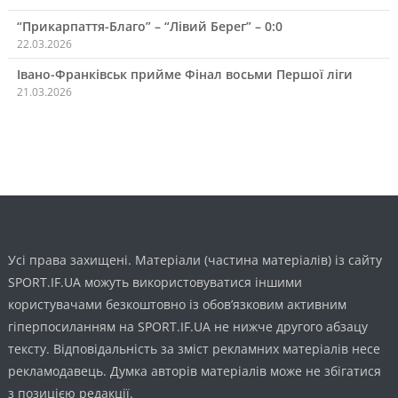
“Прикарпаття-Благо” – “Лівий Берег” – 0:0
22.03.2026
Івано-Франківськ прийме Фінал восьми Першої ліги
21.03.2026
Усі права захищені. Матеріали (частина матеріалів) із сайту
SPORT.IF.UA можуть використовуватися іншими
користувачами безкоштовно із обов’язковим активним
гіперпосиланням на SPORT.IF.UA не нижче другого абзацу
тексту. Відповідальність за зміст рекламних матеріалів несе
рекламодавець. Думка авторів матеріалів може не збігатися
з позицією редакції.