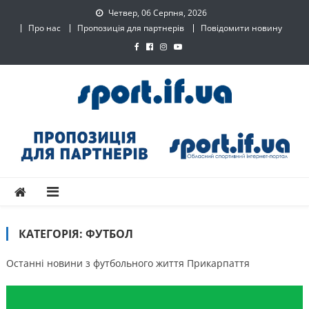
Skip
Четвер, 06 Серпня, 2026
to
Про нас
Пропозиція для партнерів
Повідомити новину
content
SPORT.IF.UA – Обласний
Обласний спортивний інтернет-портал
спортивний інтернет-
портал
КАТЕГОРІЯ:
ФУТБОЛ
Останні новини з футбольного життя Прикарпаття