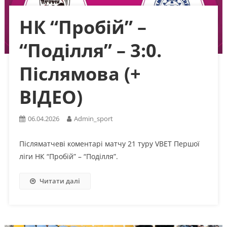
НК “Пробій” –
“Поділля” – 3:0.
Післямова (+
ВІДЕО)
06.04.2026
Admin_sport
Післяматчеві коментарі матчу 21 туру VBET Першої
ліги НК “Пробій” – “Поділля”.
Читати далі