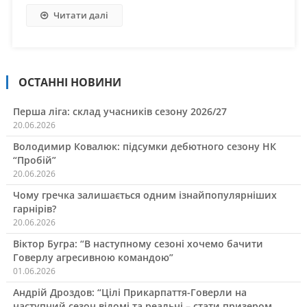
Читати далі
ОСТАННІ НОВИНИ
Перша ліга: склад учасників сезону 2026/27
20.06.2026
Володимир Ковалюк: підсумки дебютного сезону НК
“Пробій”
20.06.2026
Чому гречка залишається одним ізнайпопулярніших
гарнірів?
20.06.2026
Віктор Бугра: “В наступному сезоні хочемо бачити
Говерлу агресивною командою”
01.06.2026
Андрій Дроздов: “Цілі Прикарпаття-Говерли на
наступний сезон відомі та реальні – стати призером