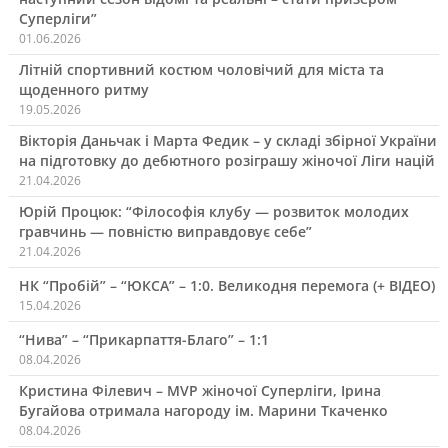
Суперліги”
01.06.2026
Літній спортивний костюм чоловічий для міста та
щоденного ритму
19.05.2026
Вікторія Даньчак і Марта Федик – у складі збірної України
на підготовку до дебютного розіграшу жіночої Ліги націй
21.04.2026
Юрій Процюк: “Філософія клубу — розвиток молодих
гравчинь — повністю виправдовує себе”
21.04.2026
НК “Пробій” – “ЮКСА” – 1:0. Великодня перемога (+ ВІДЕО)
15.04.2026
“Нива” – “Прикарпаття-Благо” – 1:1
08.04.2026
Кристина Філевич – MVP жіночої Суперліги, Ірина
Бугайова отримала нагороду ім. Марини Ткаченко
08.04.2026