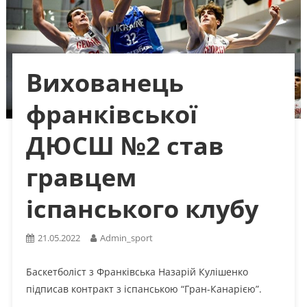
Вихованець
франківської
ДЮСШ №2 став
гравцем
іспанського клубу
21.05.2022
Admin_sport
Баскетболіст з Франківська Назарій Кулішенко
підписав контракт з іспанською “Гран-Канарією”.