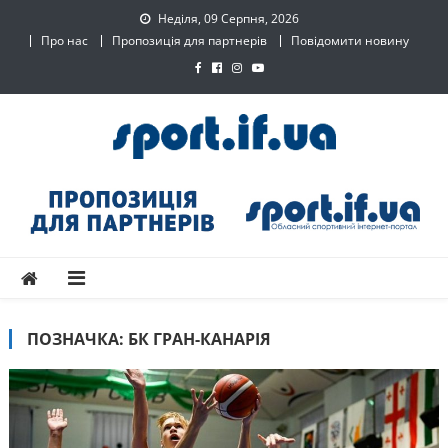
Skip
Неділя, 09 Серпня, 2026
to
Про нас
Пропозиція для партнерів
Повідомити новину
content
SPORT.IF.UA – Обласний
Обласний спортивний інтернет-портал
спортивний інтернет-
портал
ПОЗНАЧКА:
БК ГРАН-КАНАРІЯ