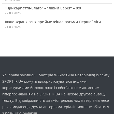
“Прикарпаття-Благо” – “Лівий Берег” – 0:0
22.03.2026
Івано-Франківськ прийме Фінал восьми Першої ліги
21.03.2026
Усі права захищені. Матеріали (частина матеріалів) із сайту
SPORT.IF.UA можуть використовуватися іншими
користувачами безкоштовно із обов’язковим активним
гіперпосиланням на SPORT.IF.UA не нижче другого абзацу
тексту. Відповідальність за зміст рекламних матеріалів несе
рекламодавець. Думка авторів матеріалів може не збігатися
з позицією редакції.