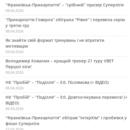
“Франківськ-Прикарпаття” – “срібний” призер Суперліги
08.04.2026
“Прикарпаття-Говерла” обіграла “Рівне” і перевела серію
у третю гру
08.04.2026
Як знайти свій формат тренувань і не втратити
мотивацію
06.04.2026
Володимир Ковалюк – кращий тренер 21 туру VBET
Першої ліги!
06.04.2026
НК “Пробій” – “Поділля” – 3:0. Післямова (+ ВІДЕО)
06.04.2026
НК “Пробій” – “Поділля” – 3:0. Довгоочікувана перемога! (+
ВІДЕО)
06.04.2026
“Франківськ-Прикарпаття” обіграв “ІнтерХім” і пробився у
фінал Суперліги
27.03.2026