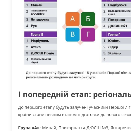
І попередній етап: регіонал
До першого етапу будуть залучені учасники Першої ліг
країни стане певним етапом підготовки до нового сезо
Група «А»
: Минай, Прикарпаття-ДЮСШ №3, Янтарочка