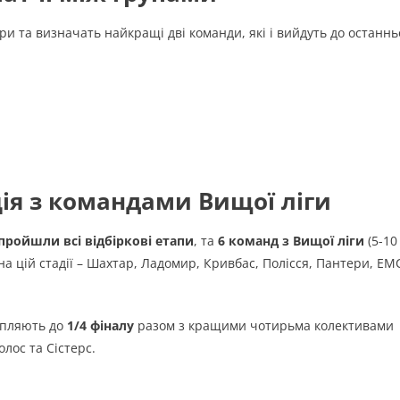
ари та визначать найкращі дві команди, які і вийдуть до останнь
ція з командами Вищої ліги
пройшли всі відбіркові етапи
, та
6 команд з Вищої ліги
(5-10
на цій стадії – Шахтар, Ладомир, Кривбас, Полісся, Пантери, ЕМ
апляють до
1/4 фіналу
разом з кращими чотирьма колективами
олос та Сістерс.