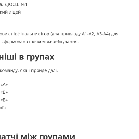
ина, ДЮСШ №1
кий ліцей
вих півфінальних ігор (для прикладу А1-А2, А3-А4) для
де сформовано шляхом жеребкування.
ніші в групах
оманду, яка і пройде далі.
 «А»
 «Б»
 «В»
«Г»
матчі між групами