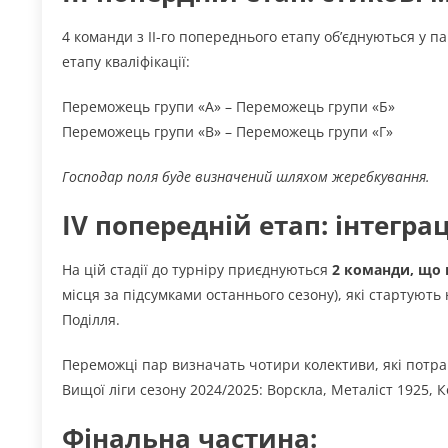
4 команди з ІІ-го попереднього етапу об’єднуються у п
етапу кваліфікації:
Переможець групи «А» – Переможець групи «Б»
Переможець групи «В» – Переможець групи «Г»
Господар поля буде визначений шляхом жеребкування.
IV попередній етап: інтегра
На цій стадії до турніру приєднуються
2 команди, що 
місця за підсумками останнього сезону), які стартують 
Поділля.
Переможці пар визначать чотири колективи, які потр
Вищої ліги сезону 2024/2025: Ворскла, Металіст 1925, К
Фінальна частина: