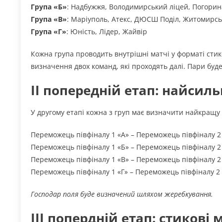
Група «Б»
: Надбужжя, Володимирський ліцей, Погор
Група «В»
: Маріуполь, Атекс, ДЮСШ Поділ, Житомирсь
Група «Г»
: Юність, Лідер, Жайвір
Кожна група проводить внутрішні матчі у форматі стико
визначення двох команд, які проходять далі. Пари бу
ІІ попередній етап: найсиль
У другому етапі кожна з груп має визначити найкращу к
Переможець півфіналу 1 «А» – Переможець півфіналу 2
Переможець півфіналу 1 «Б» – Переможець півфіналу 2
Переможець півфіналу 1 «В» – Переможець півфіналу 2
Переможець півфіналу 1 «Г» – Переможець півфіналу 2 
Господар поля буде визначений шляхом жеребкування.
ІІІ попердній етап:
стикові 