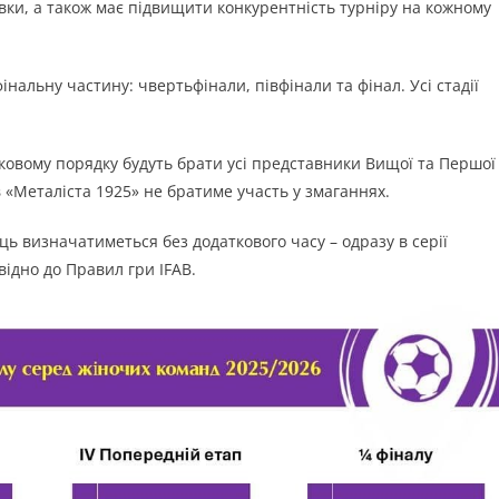
товки, а також має підвищити конкурентність турніру на кожному
нальну частину: чвертьфінали, півфінали та фінал. Усі стадії
язковому порядку будуть брати усі представники Вищої та Першої
 «Металіста 1925» не братиме участь у змаганнях.
ць визначатиметься без додаткового часу – одразу в серії
відно до Правил гри IFAB.