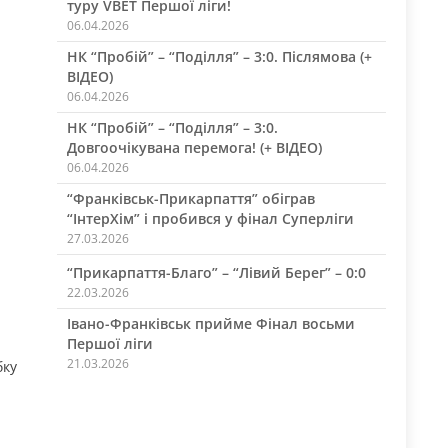
туру VBET Першої ліги!
06.04.2026
НК “Пробій” – “Поділля” – 3:0. Післямова (+
ВІДЕО)
06.04.2026
НК “Пробій” – “Поділля” – 3:0.
Довгоочікувана перемога! (+ ВІДЕО)
06.04.2026
“Франківськ-Прикарпаття” обіграв
“ІнтерХім” і пробився у фінал Суперліги
27.03.2026
“Прикарпаття-Благо” – “Лівий Берег” – 0:0
22.03.2026
Івано-Франківськ прийме Фінал восьми
Першої ліги
21.03.2026
бку