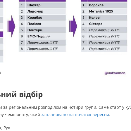
ьний відбір
и за регіональним розподілом на чотири групи. Саме старт у ку
ну чемпіонату, який
заплановано на початок вересня
.
, Рух