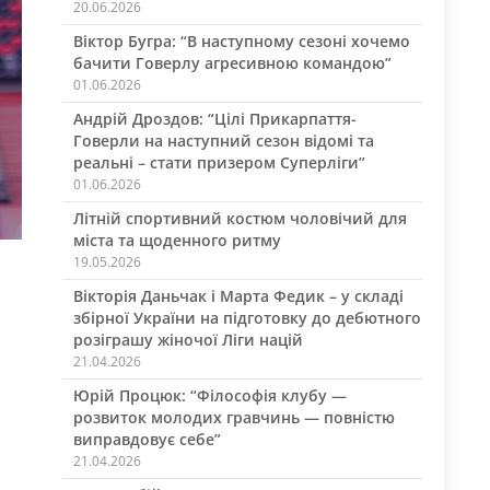
20.06.2026
Віктор Бугра: “В наступному сезоні хочемо
бачити Говерлу агресивною командою”
01.06.2026
Андрій Дроздов: “Цілі Прикарпаття-
Говерли на наступний сезон відомі та
реальні – стати призером Суперліги”
01.06.2026
Літній спортивний костюм чоловічий для
міста та щоденного ритму
19.05.2026
Вікторія Даньчак і Марта Федик – у складі
збірної України на підготовку до дебютного
розіграшу жіночої Ліги націй
21.04.2026
Юрій Процюк: “Філософія клубу —
розвиток молодих гравчинь — повністю
виправдовує себе”
21.04.2026