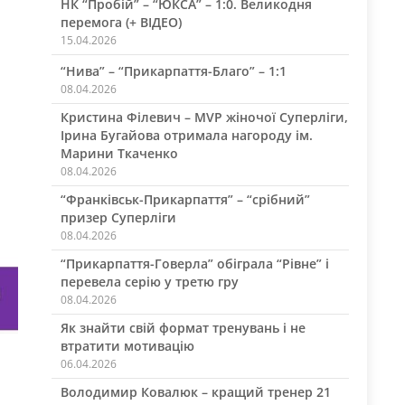
НК “Пробій” – “ЮКСА” – 1:0. Великодня
перемога (+ ВІДЕО)
15.04.2026
“Нива” – “Прикарпаття-Благо” – 1:1
08.04.2026
Кристина Філевич – MVP жіночої Суперліги,
Ірина Бугайова отримала нагороду ім.
Марини Ткаченко
08.04.2026
“Франківськ-Прикарпаття” – “срібний”
призер Суперліги
08.04.2026
“Прикарпаття-Говерла” обіграла “Рівне” і
перевела серію у третю гру
08.04.2026
Як знайти свій формат тренувань і не
втратити мотивацію
06.04.2026
Володимир Ковалюк – кращий тренер 21