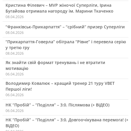
Кристина Філевич – MVP жіночої Суперліги, Ірина
Бугайова отримала нагороду ім. Марини Ткаченко
08.04.2026
“Франківськ-Прикарпаття” – “срібний” призер Суперліги
08.04.2026
“Прикарпаття-Говерла” обіграла “Рівне” і перевела серію
у третю гру
08.04.2026
Як знайти свій формат тренувань і не втратити
мотивацію
06.04.2026
Володимир Ковалюк – кращий тренер 21 туру VBET
Першої ліги!
06.04.2026
НК “Пробій” – “Поділля” – 3:0. Післямова (+ ВІДЕО)
06.04.2026
НК “Пробій” – “Поділля” – 3:0. Довгоочікувана перемога! (+
ВІДЕО)