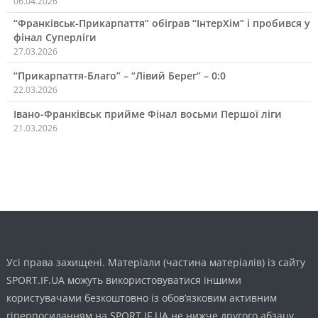
06.04.2026
“Франківськ-Прикарпаття” обіграв “ІнтерХім” і пробився у
фінал Суперліги
27.03.2026
“Прикарпаття-Благо” – “Лівий Берег” – 0:0
22.03.2026
Івано-Франківськ прийме Фінал восьми Першої ліги
21.03.2026
Усі права захищені. Матеріали (частина матеріалів) із сайту
SPORT.IF.UA можуть використовуватися іншими
користувачами безкоштовно із обов’язковим активним
гіперпосиланням на SPORT.IF.UA не нижче другого абзацу