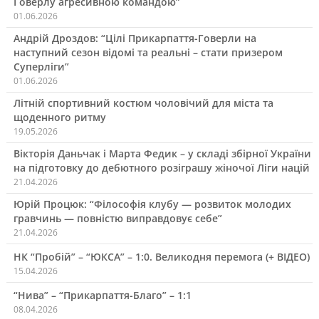
Говерлу агресивною командою”
01.06.2026
Андрій Дроздов: “Цілі Прикарпаття-Говерли на
наступний сезон відомі та реальні – стати призером
Суперліги”
01.06.2026
Літній спортивний костюм чоловічий для міста та
щоденного ритму
19.05.2026
Вікторія Даньчак і Марта Федик – у складі збірної України
на підготовку до дебютного розіграшу жіночої Ліги націй
21.04.2026
Юрій Процюк: “Філософія клубу — розвиток молодих
гравчинь — повністю виправдовує себе”
21.04.2026
НК “Пробій” – “ЮКСА” – 1:0. Великодня перемога (+ ВІДЕО)
15.04.2026
“Нива” – “Прикарпаття-Благо” – 1:1
08.04.2026