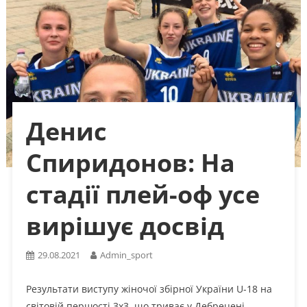
Денис
Спиридонов: На
стадії плей-оф усе
вирішує досвід
29.08.2021
Admin_sport
Результати виступу жіночої збірної України U-18 на
світовій першості 3х3, що триває у Дебрецені,