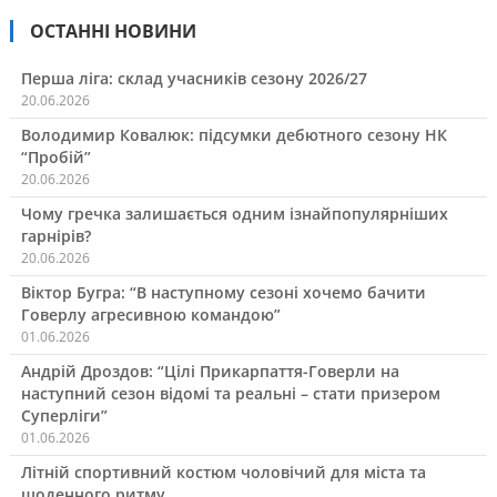
ОСТАННІ НОВИНИ
Перша ліга: склад учасників сезону 2026/27
20.06.2026
Володимир Ковалюк: підсумки дебютного сезону НК
“Пробій”
20.06.2026
Чому гречка залишається одним ізнайпопулярніших
гарнірів?
20.06.2026
Віктор Бугра: “В наступному сезоні хочемо бачити
Говерлу агресивною командою”
01.06.2026
Андрій Дроздов: “Цілі Прикарпаття-Говерли на
наступний сезон відомі та реальні – стати призером
Суперліги”
01.06.2026
Літній спортивний костюм чоловічий для міста та
щоденного ритму