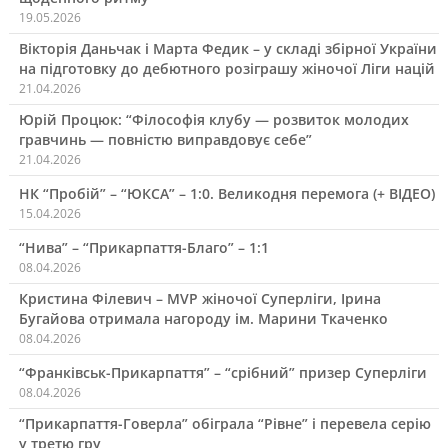
19.05.2026
Вікторія Даньчак і Марта Федик – у складі збірної України
на підготовку до дебютного розіграшу жіночої Ліги націй
21.04.2026
Юрій Процюк: “Філософія клубу — розвиток молодих
гравчинь — повністю виправдовує себе”
21.04.2026
НК “Пробій” – “ЮКСА” – 1:0. Великодня перемога (+ ВІДЕО)
15.04.2026
“Нива” – “Прикарпаття-Благо” – 1:1
08.04.2026
Кристина Філевич – MVP жіночої Суперліги, Ірина
Бугайова отримала нагороду ім. Марини Ткаченко
08.04.2026
“Франківськ-Прикарпаття” – “срібний” призер Суперліги
08.04.2026
“Прикарпаття-Говерла” обіграла “Рівне” і перевела серію
у третю гру