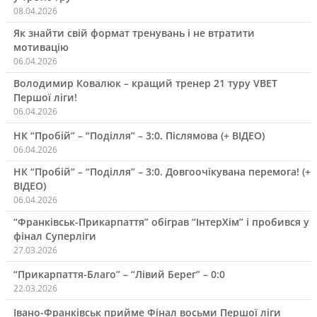
08.04.2026
Як знайти свій формат тренувань і не втратити
мотивацію
06.04.2026
Володимир Ковалюк – кращий тренер 21 туру VBET
Першої ліги!
06.04.2026
НК “Пробій” – “Поділля” – 3:0. Післямова (+ ВІДЕО)
06.04.2026
НК “Пробій” – “Поділля” – 3:0. Довгоочікувана перемога! (+
ВІДЕО)
06.04.2026
“Франківськ-Прикарпаття” обіграв “ІнтерХім” і пробився у
фінал Суперліги
27.03.2026
“Прикарпаття-Благо” – “Лівий Берег” – 0:0
22.03.2026
Івано-Франківськ прийме Фінал восьми Першої ліги