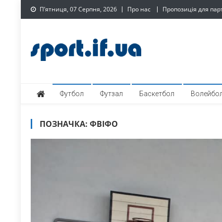
Skip
П’ятниця, 07 Серпня, 2026
Про нас
Пропозиція для пар
to
content
SPORT.IF.UA – Обласни
Обласний спортивний інтернет-портал
Футбол
Футзал
Баскетбол
Волейбо
ПОЗНАЧКА:
ФВІФО