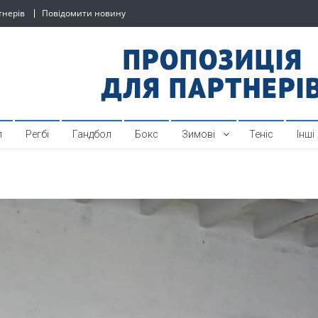
тнерів
Повідомити новину
й спортивний інтернет-по
л
Регбі
Гандбол
Бокс
Зимові
Теніс
Інші