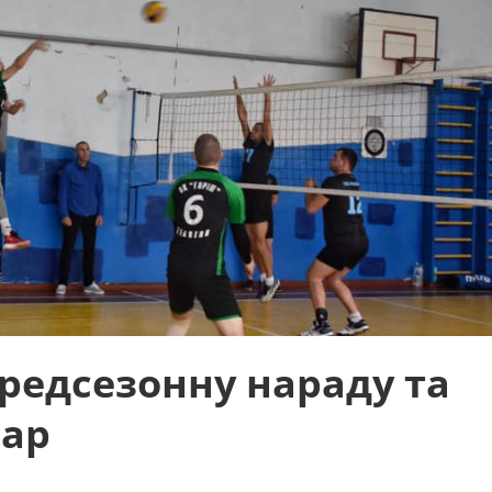
редсезонну нараду та
нар