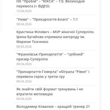
НК “Пробій” – “ЮКСА” – 1:0. Великодня
перемога (+ ВІДЕО)
15.04.2026
“Нива” – “Прикарпаття-Благо” – 1:1
08.04.2026
Кристина Філевич – MVP жіночої Суперліги,
Ірина Бугайова отримала нагороду ім.
Марини Ткаченко
08.04.2026
“Франківськ-Прикарпаття” – “срібний”
призер Суперліги
08.04.2026
“Прикарпаття-Говерла” обіграла “Рівне” і
перевела серію у третю гру
08.04.2026
Як знайти свій формат тренувань і не
втратити мотивацію
06.04.2026
Володимир Ковалюк – кращий тренер 21