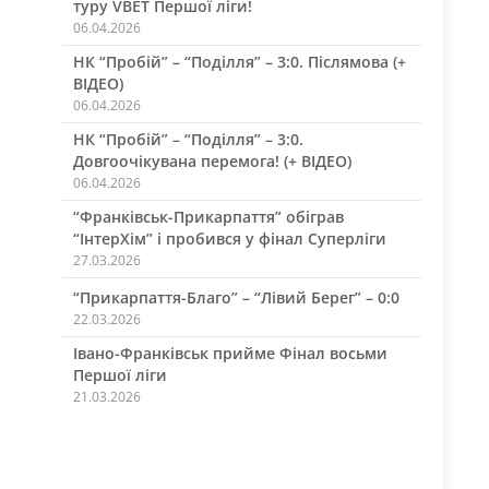
туру VBET Першої ліги!
06.04.2026
НК “Пробій” – “Поділля” – 3:0. Післямова (+
ВІДЕО)
06.04.2026
НК “Пробій” – “Поділля” – 3:0.
Довгоочікувана перемога! (+ ВІДЕО)
06.04.2026
“Франківськ-Прикарпаття” обіграв
“ІнтерХім” і пробився у фінал Суперліги
27.03.2026
“Прикарпаття-Благо” – “Лівий Берег” – 0:0
22.03.2026
Івано-Франківськ прийме Фінал восьми
Першої ліги
21.03.2026