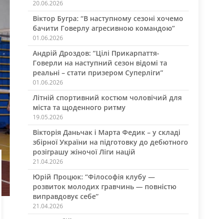
20.06.2026
Віктор Бугра: “В наступному сезоні хочемо
бачити Говерлу агресивною командою”
01.06.2026
Андрій Дроздов: “Цілі Прикарпаття-
Говерли на наступний сезон відомі та
реальні – стати призером Суперліги”
01.06.2026
Літній спортивний костюм чоловічий для
міста та щоденного ритму
19.05.2026
Вікторія Даньчак і Марта Федик – у складі
збірної України на підготовку до дебютного
розіграшу жіночої Ліги націй
21.04.2026
Юрій Процюк: “Філософія клубу —
розвиток молодих гравчинь — повністю
виправдовує себе”
21.04.2026