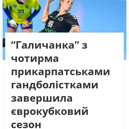
“Галичанка” з
чотирма
прикарпатськами
гандболістками
завершила
єврокубковий
сезон