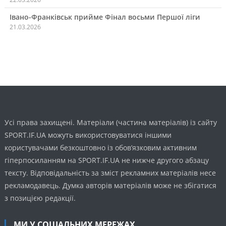
Івано-Франківськ прийме Фінал восьми Першої ліги
21.03.2026
Усі права захищені. Матеріали (частина матеріалів) із сайту
SPORT.IF.UA можуть використовуватися іншими
користувачами безкоштовно із обов’язковим активним
гіперпосиланням на SPORT.IF.UA не нижче другого абзацу
тексту. Відповідальність за зміст рекламних матеріалів несе
рекламодавець. Думка авторів матеріалів може не збігатися
з позицією редакції.
МИ У СОЦІАЛЬНИХ МЕРЕЖАХ