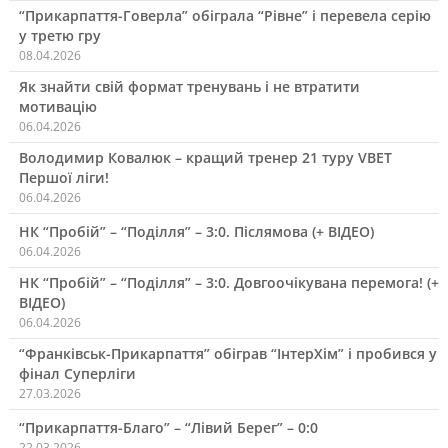
“Прикарпаття-Говерла” обіграла “Рівне” і перевела серію
у третю гру
08.04.2026
Як знайти свій формат тренувань і не втратити
мотивацію
06.04.2026
Володимир Ковалюк – кращий тренер 21 туру VBET
Першої ліги!
06.04.2026
НК “Пробій” – “Поділля” – 3:0. Післямова (+ ВІДЕО)
06.04.2026
НК “Пробій” – “Поділля” – 3:0. Довгоочікувана перемога! (+
ВІДЕО)
06.04.2026
“Франківськ-Прикарпаття” обіграв “ІнтерХім” і пробився у
фінал Суперліги
27.03.2026
“Прикарпаття-Благо” – “Лівий Берег” – 0:0
22.03.2026