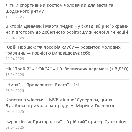
Літній спортивний костюм чоловічий для міста та
щоденного ритму
19.05.2026
Вікторія Даньчак і Марта Федик – у складі збірної України
на підготовку до дебютного розіграшу жіночої Ліги націй
21.04.2026
Юрій Процюк: “Філософія клубу — розвиток молодих
гравчинь — повністю виправдовує себе”
21.04.2026
НК “Пробій” – “ЮКСА” – 1:0. Великодня перемога (+ ВІДЕО)
15.04.2026
“Нива” – “Прикарпаття-Благо” – 1:1
08.04.2026
Кристина Філевич – MVP жіночої Суперліги, Ірина
Бугайова отримала нагороду ім. Марини Ткаченко
08.04.2026
“Франківськ-Прикарпаття” – “срібний” призер Суперліги
08.04.2026