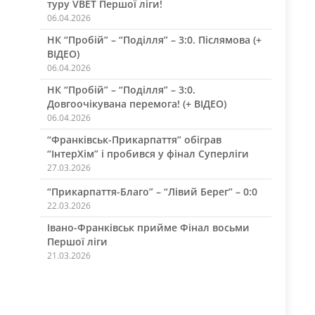
туру VBET Першої ліги!
06.04.2026
НК “Пробій” – “Поділля” – 3:0. Післямова (+
ВІДЕО)
06.04.2026
НК “Пробій” – “Поділля” – 3:0.
Довгоочікувана перемога! (+ ВІДЕО)
06.04.2026
“Франківськ-Прикарпаття” обіграв
“ІнтерХім” і пробився у фінал Суперліги
27.03.2026
“Прикарпаття-Благо” – “Лівий Берег” – 0:0
22.03.2026
Івано-Франківськ прийме Фінал восьми
Першої ліги
21.03.2026