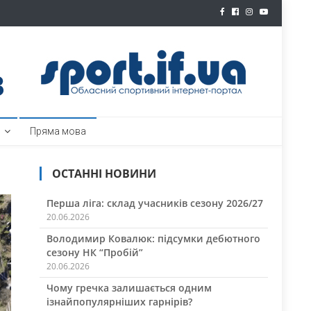
ртал
Пряма мова
ОСТАННІ НОВИНИ
Перша ліга: склад учасників сезону 2026/27
20.06.2026
Володимир Ковалюк: підсумки дебютного
сезону НК “Пробій”
20.06.2026
Чому гречка залишається одним
ізнайпопулярніших гарнірів?