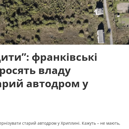
дити”: франківські
росять владу
арий автодром у
ернізувати старий автодром у Хриплині. Кажуть – не мають,