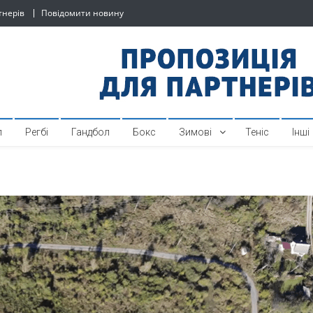
тнерів
Повідомити новину
й спортивний інтернет-по
л
Регбі
Гандбол
Бокс
Зимові
Теніс
Інші