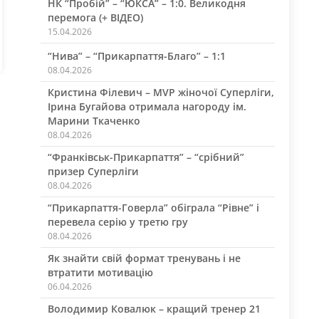
НК “Пробій” – “ЮКСА” – 1:0. Великодня
перемога (+ ВІДЕО)
15.04.2026
“Нива” – “Прикарпаття-Благо” – 1:1
08.04.2026
Кристина Філевич – MVP жіночої Суперліги,
Ірина Бугайова отримала нагороду ім.
Марини Ткаченко
08.04.2026
“Франківськ-Прикарпаття” – “срібний”
призер Суперліги
08.04.2026
“Прикарпаття-Говерла” обіграла “Рівне” і
перевела серію у третю гру
08.04.2026
Як знайти свій формат тренувань і не
втратити мотивацію
06.04.2026
Володимир Ковалюк – кращий тренер 21