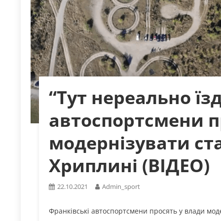
“Тут нереально їз
автоспортсмени п
модернізувати ст
Хриплині (ВІДЕО)
22.10.2021
Admin_sport
Франківські автоспортсмени просять у влади мод