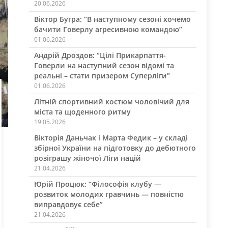
20.06.2026
Віктор Бугра: “В наступному сезоні хочемо
бачити Говерлу агресивною командою”
01.06.2026
Андрій Дроздов: “Цілі Прикарпаття-
Говерли на наступний сезон відомі та
реальні – стати призером Суперліги”
01.06.2026
Літній спортивний костюм чоловічий для
міста та щоденного ритму
19.05.2026
Вікторія Даньчак і Марта Федик – у складі
збірної України на підготовку до дебютного
розіграшу жіночої Ліги націй
21.04.2026
Юрій Процюк: “Філософія клубу —
розвиток молодих гравчинь — повністю
виправдовує себе”
21.04.2026