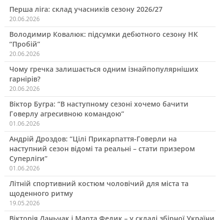
Перша ліга: склад учасників сезону 2026/27
20.06.2026
Володимир Ковалюк: підсумки дебютного сезону НК
“Пробій”
20.06.2026
Чому гречка залишається одним ізнайпопулярніших
гарнірів?
20.06.2026
Віктор Бугра: “В наступному сезоні хочемо бачити
Говерлу агресивною командою”
01.06.2026
Андрій Дроздов: “Цілі Прикарпаття-Говерли на
наступний сезон відомі та реальні – стати призером
Суперліги”
01.06.2026
Літній спортивний костюм чоловічий для міста та
щоденного ритму
19.05.2026
Вікторія Даньчак і Марта Федик – у складі збірної України