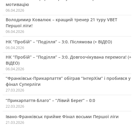
мотивацію
06.04.2026
Володимир Ковалюк – кращий тренер 21 туру VBET
Першої ліги!
06.04.2026
НК “Пробій” – “Поділля” – 3:0. Післямова (+ ВІДЕО)
06.04.2026
НК “Пробій” – “Поділля” – 3:0. Довгоочікувана перемога! (+
ВІДЕО)
06.04.2026
“Франківськ-Прикарпаття” обіграв “ІнтерХім” і пробився у
фінал Суперліги
27.03.2026
“Прикарпаття-Благо” – “Лівий Берег” – 0:0
22.03.2026
Івано-Франківськ прийме Фінал восьми Першої ліги
21.03.2026