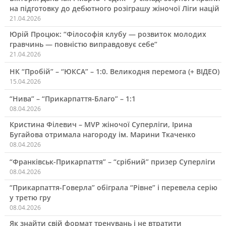
на підготовку до дебютного розіграшу жіночої Ліги націй
21.04.2026
Юрій Процюк: “Філософія клубу — розвиток молодих
гравчинь — повністю виправдовує себе”
21.04.2026
НК “Пробій” – “ЮКСА” – 1:0. Великодня перемога (+ ВІДЕО)
15.04.2026
“Нива” – “Прикарпаття-Благо” – 1:1
08.04.2026
Кристина Філевич – MVP жіночої Суперліги, Ірина
Бугайова отримала нагороду ім. Марини Ткаченко
08.04.2026
“Франківськ-Прикарпаття” – “срібний” призер Суперліги
08.04.2026
“Прикарпаття-Говерла” обіграла “Рівне” і перевела серію
у третю гру
08.04.2026
Як знайти свій формат тренувань і не втратити