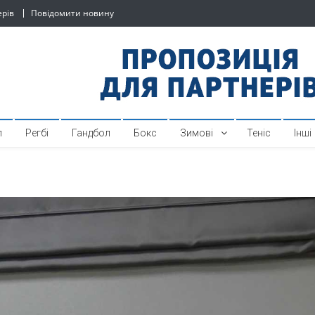
ерів
Повідомити новину
й спортивний інтернет-по
л
Регбі
Гандбол
Бокс
Зимові
Теніс
Інші