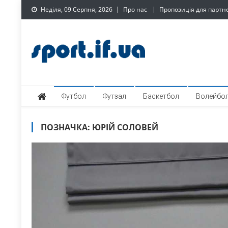
Skip
Неділя, 09 Серпня, 2026
Про нас
Пропозиція для партн
to
content
SPORT.IF.UA – Обласни
Обласний спортивний інтернет-портал
Футбол
Футзал
Баскетбол
Волейбо
ПОЗНАЧКА:
ЮРІЙ СОЛОВЕЙ