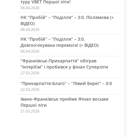
туру VBET Першої ліги!
06.04.2026
НК “Пробій” – “Поділля” – 3:0. Післямова (+
ВІДЕО)
06.04.2026
НК “Пробій” – “Поділля” – 3:0.
Довгоочікувана перемога! (+ ВІДЕО)
06.04.2026
“Франківськ-Прикарпаття” обіграв
“ІнтерХім” і пробився у фінал Суперліги
27.03.2026
“Прикарпаття-Благо” – “Лівий Берег” – 0:0
22.03.2026
Івано-Франківськ прийме Фінал восьми
Першої ліги
21.03.2026