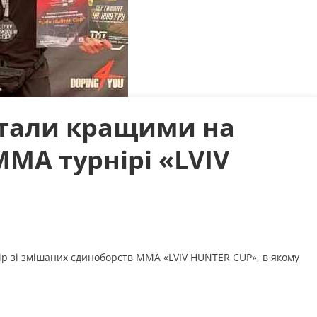
стали кращими на
ММА турнірі «LVIV
ір зі змішаних єдиноборств ММА «LVIV HUNTER CUP», в якому