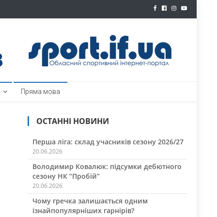
ртал
Пряма мова
ОСТАННІ НОВИНИ
Перша ліга: склад учасників сезону 2026/27
20.06.2026
Володимир Ковалюк: підсумки дебютного
сезону НК “Пробій”
20.06.2026
Чому гречка залишається одним
ізнайпопулярніших гарнірів?