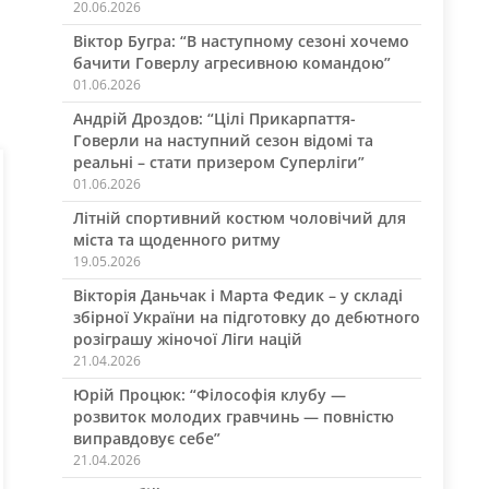
20.06.2026
Віктор Бугра: “В наступному сезоні хочемо
бачити Говерлу агресивною командою”
01.06.2026
Андрій Дроздов: “Цілі Прикарпаття-
Говерли на наступний сезон відомі та
реальні – стати призером Суперліги”
01.06.2026
Літній спортивний костюм чоловічий для
міста та щоденного ритму
19.05.2026
Вікторія Даньчак і Марта Федик – у складі
збірної України на підготовку до дебютного
розіграшу жіночої Ліги націй
21.04.2026
Юрій Процюк: “Філософія клубу —
розвиток молодих гравчинь — повністю
виправдовує себе”
21.04.2026