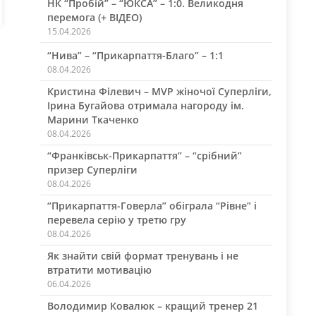
НК “Пробій” – “ЮКСА” – 1:0. Великодня
перемога (+ ВІДЕО)
15.04.2026
“Нива” – “Прикарпаття-Благо” – 1:1
08.04.2026
Кристина Філевич – MVP жіночої Суперліги,
Ірина Бугайова отримала нагороду ім.
Марини Ткаченко
08.04.2026
“Франківськ-Прикарпаття” – “срібний”
призер Суперліги
08.04.2026
“Прикарпаття-Говерла” обіграла “Рівне” і
перевела серію у третю гру
08.04.2026
Як знайти свій формат тренувань і не
втратити мотивацію
06.04.2026
Володимир Ковалюк – кращий тренер 21