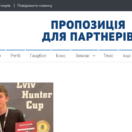
тнерів
Повідомити новину
й спортивний інтернет-по
л
Регбі
Гандбол
Бокс
Зимові
Теніс
Інші