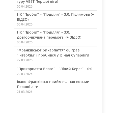
туру VBET Першої ліги!
06.04.2026
НК “Пробій” – “Поділля” – 3:0. Післямова (+
ВІДЕО)
06.04.2026
НК “Пробій” – “Поділля” – 3:0.
Довгоочікувана перемога! (+ ВІДЕО)
06.04.2026
“Франківськ-Прикарпаття” обіграв
“ІнтерХім” і пробився у фінал Суперліги
27.03.2026
“Прикарпаття-Благо” – “Лівий Берег” – 0:0
22.03.2026
Івано-Франківськ прийме Фінал восьми
Першої ліги
21.03.2026