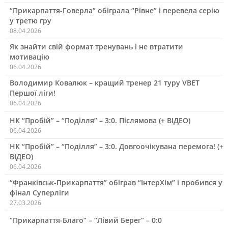
“Прикарпаття-Говерла” обіграла “Рівне” і перевела серію
у третю гру
08.04.2026
Як знайти свій формат тренувань і не втратити
мотивацію
06.04.2026
Володимир Ковалюк – кращий тренер 21 туру VBET
Першої ліги!
06.04.2026
НК “Пробій” – “Поділля” – 3:0. Післямова (+ ВІДЕО)
06.04.2026
НК “Пробій” – “Поділля” – 3:0. Довгоочікувана перемога! (+
ВІДЕО)
06.04.2026
“Франківськ-Прикарпаття” обіграв “ІнтерХім” і пробився у
фінал Суперліги
27.03.2026
“Прикарпаття-Благо” – “Лівий Берег” – 0:0