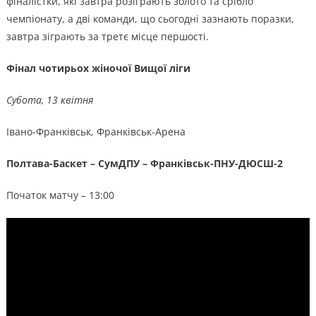
фіналістки, які завтра розіграють золото та срібло
чемпіонату, а дві команди, що сьогодні зазнають поразки,
завтра зіграють за третє місце першості.
Фінал чотирьох жіночої Вищої ліги
Субота, 13 квітня
Івано-Франківськ, Франківськ-Арена
Полтава-Баскет – СумДПУ – Франківськ-ПНУ-ДЮСШ-2
Початок матчу – 13:00