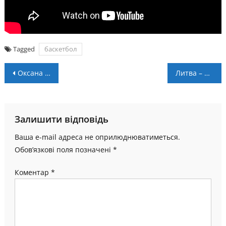
Tagged
баскетбол
Навігація
Оксана Геник: “У чемпіонській групі велика конкуренція, і цей досвід дуже важливий”
Литва – Україна: пряма трансляція
записів
Залишити відповідь
Ваша e-mail адреса не оприлюднюватиметься.
Обов’язкові поля позначені
*
Коментар
*