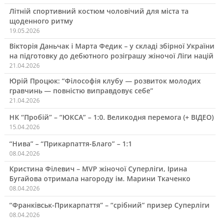
Літній спортивний костюм чоловічий для міста та
щоденного ритму
19.05.2026
Вікторія Даньчак і Марта Федик – у складі збірної України
на підготовку до дебютного розіграшу жіночої Ліги націй
21.04.2026
Юрій Процюк: “Філософія клубу — розвиток молодих
гравчинь — повністю виправдовує себе”
21.04.2026
НК “Пробій” – “ЮКСА” – 1:0. Великодня перемога (+ ВІДЕО)
15.04.2026
“Нива” – “Прикарпаття-Благо” – 1:1
08.04.2026
Кристина Філевич – MVP жіночої Суперліги, Ірина
Бугайова отримала нагороду ім. Марини Ткаченко
08.04.2026
“Франківськ-Прикарпаття” – “срібний” призер Суперліги
08.04.2026