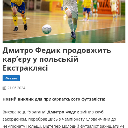
Дмитро Федик продовжить
кар’єру у польській
Екстраклясі
Футзал
21.06.2024
Новий виклик для прикарпатського футзаліста!
Вихованець “Урагану”
Дмитро Федик
змінив клуб
закордоном, перебравшись з чемпіонату Словаччини до
чемпіонату Польщі. Відтепер молодий футзаліст захищатиме