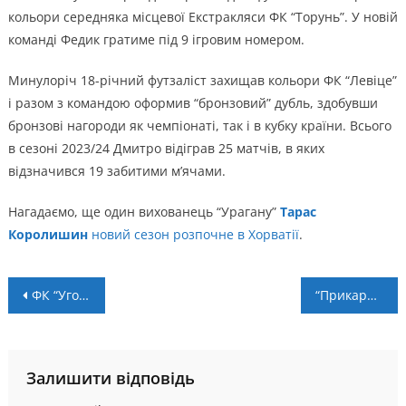
кольори середняка місцевої Екстракляси ФК “Торунь”. У новій
команді Федик гратиме під 9 ігровим номером.
Минулоріч 18-річний футзаліст захищав кольори ФК “Левіце”
і разом з командою оформив “бронзовий” дубль, здобувши
бронзові нагороди як чемпіонаті, так і в кубку країни. Всього
в сезоні 2023/24 Дмитро відіграв 25 матчів, в яких
відзначився 19 забитими м’ячами.
Нагадаємо, ще один вихованець “Урагану”
Тарас
Королишин
новий сезон розпочне в Хорватії
.
Навігація
ФК “Угорники” – ФК “Старуня”: пряма трансляція
“Прикарпаття” розпочало підготовку до нового сезону
записів
Залишити відповідь