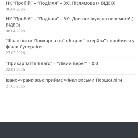
НК “Пробій” – “Поділля” – 3:0. Післямова (+ ВІДЕО)
06.04.2026
НК “Пробій” – “Поділля” – 3:0. Довгоочікувана перемога! (+
ВІДЕО)
06.04.2026
“Франківськ-Прикарпаття” обіграв “ІнтерХім” і пробився у
фінал Суперліги
27.03.2026
“Прикарпаття-Благо” – “Лівий Берег” – 0:0
22.03.2026
Івано-Франківськ прийме Фінал восьми Першої ліги
21.03.2026