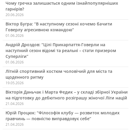
Чому гречка залишається одним ізнайпопулярніших
гарнірів?
20.06.2026
Віктор Бугра: “В наступному сезоні хочемо бачити
Говерлу агресивною командою”
01.06.2026
Андрій Дроздов: “Цілі Прикарпаття-Говерли на
наступний сезон відомі та реальні – стати призером
Суперліги”
01.06.2026
Літній спортивний костюм чоловічий для міста та
щоденного ритму
19.05.2026
Вікторія Даньчак і Марта Федик – у складі збірної України
на підготовку до дебютного розіграшу жіночої Ліги націй
21.04.2026
Юрій Процюк: “Філософія клубу — розвиток молодих
гравчинь — повністю виправдовує себе”
21.04.2026