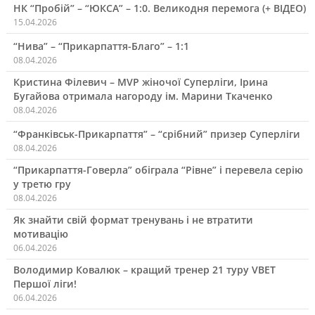
НК “Пробій” – “ЮКСА” – 1:0. Великодня перемога (+ ВІДЕО)
15.04.2026
“Нива” – “Прикарпаття-Благо” – 1:1
08.04.2026
Кристина Філевич – MVP жіночої Суперліги, Ірина
Бугайова отримала нагороду ім. Марини Ткаченко
08.04.2026
“Франківськ-Прикарпаття” – “срібний” призер Суперліги
08.04.2026
“Прикарпаття-Говерла” обіграла “Рівне” і перевела серію
у третю гру
08.04.2026
Як знайти свій формат тренувань і не втратити
мотивацію
06.04.2026
Володимир Ковалюк – кращий тренер 21 туру VBET
Першої ліги!
06.04.2026