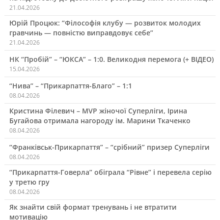
21.04.2026
Юрій Процюк: “Філософія клубу — розвиток молодих
гравчинь — повністю виправдовує себе”
21.04.2026
НК “Пробій” – “ЮКСА” – 1:0. Великодня перемога (+ ВІДЕО)
15.04.2026
“Нива” – “Прикарпаття-Благо” – 1:1
08.04.2026
Кристина Філевич – MVP жіночої Суперліги, Ірина
Бугайова отримала нагороду ім. Марини Ткаченко
08.04.2026
“Франківськ-Прикарпаття” – “срібний” призер Суперліги
08.04.2026
“Прикарпаття-Говерла” обіграла “Рівне” і перевела серію
у третю гру
08.04.2026
Як знайти свій формат тренувань і не втратити
мотивацію