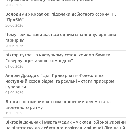
записами
20.06.2026
Володимир Ковалюк: підсумки дебютного сезону НК
“Пробій”
20.06.2026
Чому гречка залишається одним ізнайпопулярніших
гарнірів?
20.06.2026
Віктор Бугра: “В наступному сезоні хочемо бачити
Говерлу агресивною командою”
01.06.2026
Андрій Дроздов: “Цілі Прикарпаття-Говерли на
наступний сезон відомі та реальні – стати призером
Суперліги”
01.06.2026
Літній спортивний костюм чоловічий для міста та
щоденного ритму
19.05.2026
Вікторія Даньчак і Марта Федик – у складі збірної України
на підготовку до дебютного розіграшу жіночої Ліги націй