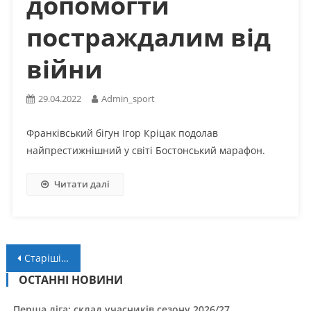
допомогти
постраждалим від
війни
29.04.2022
Admin_sport
Франківський бігун Ігор Кріцак подолав
найпрестижнішний у світі Бостонський марафон.
Читати далі
Навігація
Старіші записи
за
ОСТАННІ НОВИНИ
Перша ліга: склад учасників сезону 2026/27