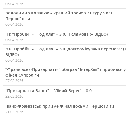
06.04.2026
Володимир Ковалюк – кращий тренер 21 туру VBET
Першої ліги!
06.04.2026
НК “Пробій” – “Поділля” – 3:0. Післямова (+ ВІДЕО)
06.04.2026
НК “Пробій” – “Поділля” – 3:0. Довгоочікувана перемога! (+
ВІДЕО)
06.04.2026
“Франківськ-Прикарпаття” обіграв “ІнтерХім” і пробився у
фінал Суперліги
27.03.2026
“Прикарпаття-Благо” – “Лівий Берег” – 0:0
22.03.2026
Івано-Франківськ прийме Фінал восьми Першої ліги
21.03.2026