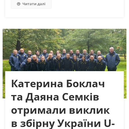
Читати далі
Катерина Боклач
та Даяна Семків
отримали виклик
в збірну України U-