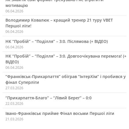
мотивацію
06.04.2026
Володимир Ковалюк – кращий тренер 21 туру VBET
Першої ліги!
06.04.2026
НК “Пробій” – “Поділля” – 3:0. Післямова (+ ВІДЕО)
06.04.2026
НК “Пробій” – “Поділля” – 3:0. Довгоочікувана перемога! (+
ВІДЕО)
06.04.2026
“Франківськ-Прикарпаття” обіграв “ІнтерХім” і пробився у
фінал Суперліги
27.03.2026
“Прикарпаття-Благо” – “Лівий Берег” – 0:0
22.03.2026
Івано-Франківськ прийме Фінал восьми Першої ліги
21.03.2026