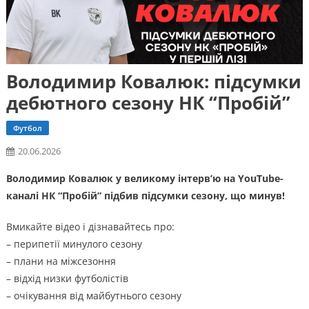
Володимир Ковалюк: підсумки
дебютного сезону НК “Пробій”
Футбол
20.06.2026
Володимир Ковалюк у великому інтерв’ю на YouTube-
каналі НК “Пробій” підбив підсумки сезону, що минув!
Вмикайте відео і дізнавайтесь про:
– перипетії минулого сезону
– плани на міжсезоння
– відхід низки футболістів
– очікування від майбутнього сезону