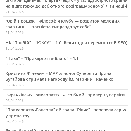
Вікторія Даньчак і Марта Федик – у складі збірної України
на підготовку до дебютного розіграшу жіночої Ліги націй
21.04.2026
Юрій Процюк: “Філософія клубу — розвиток молодих
гравчинь — повністю виправдовує себе”
21.04.2026
НК “Пробій” – “ЮКСА” – 1:0. Великодня перемога (+ ВІДЕО)
15.04.2026
“Нива” – “Прикарпаття-Благо” – 1:1
08.04.2026
Кристина Філевич – MVP жіночої Суперліги, Ірина
Бугайова отримала нагороду ім. Марини Ткаченко
08.04.2026
“Франківськ-Прикарпаття” – “срібний” призер Суперліги
08.04.2026
“Прикарпаття-Говерла” обіграла “Рівне” і перевела серію
у третю гру
08.04.2026
Як знайти свій формат тренувань і не втратити