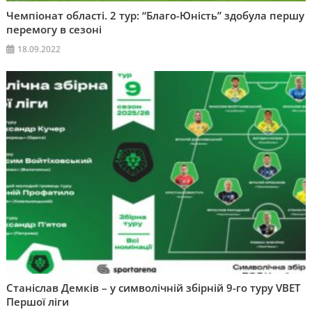
Чемпіонат області. 2 тур: “Благо-Юність” здобула першу
перемогу в сезоні
18.09.2022
Станіслав Демків – у символічній збірній 9-го туру VBET
Першої ліги