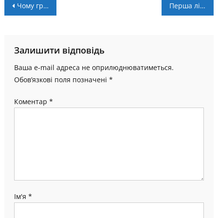
Навігація
Чому гречка залишається одним ізнайпопулярніших гарнірів?
Перша ліга: склад учасників сезону 2026/27
записів
Залишити відповідь
Ваша e-mail адреса не оприлюднюватиметься.
Обов’язкові поля позначені
*
Коментар
*
Ім'я
*