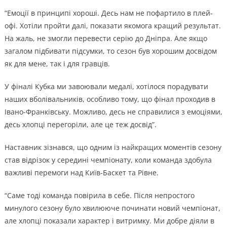
“Емоції в принципі хороші. Десь нам не пофартило в плей-
офі. Хотіли пройти далі, показати якомога кращий результат.
На жаль, не змогли перевести серію до Дніпра. Але якщо
загалом підбивати підсумки, то сезон був хорошим досвідом
як для мене, так і для гравців.
У фіналі Кубка ми завоювали медалі, хотілося порадувати
наших вболівальників, особливо тому, що фінал проходив в
Івано-Франківську. Можливо, десь не справилися з емоціями,
десь хлопці перегоріли, але це теж досвід”.
Наставник зізнався, що одним із найкращих моментів сезону
став відрізок у середині чемпіонату, коли команда здобула
важливі перемоги над Київ-Баскет та Рівне.
“Саме тоді команда повірила в себе. Після непростого
минулого сезону було хвилююче починати новий чемпіонат,
але хлопці показали характер і витримку. Ми добре діяли в