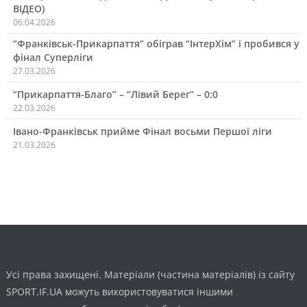
ВІДЕО)
06.04.2026
“Франківськ-Прикарпаття” обіграв “ІнтерХім” і пробився у
фінал Суперліги
27.03.2026
“Прикарпаття-Благо” – “Лівий Берег” – 0:0
22.03.2026
Івано-Франківськ прийме Фінал восьми Першої ліги
21.03.2026
Усі права захищені. Матеріали (частина матеріалів) із сайту
SPORT.IF.UA можуть використовуватися іншими