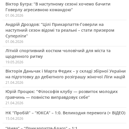
Віктор Бугра: “В наступному сезоні хочемо бачити
Говерлу агресивною командою”
01.06.2026
Андрій Дроздов: “Цілі Прикарпаття-Говерли на
наступний сезон відомі та реальні – стати призером
Суперліги”
01.06.2026
Літній спортивний костюм чоловічий для міста та
щоденного ритму
19.05.2026
Вікторія Даньчак і Марта Федик – у складі збірної України
на підготовку до дебютного розіграшу жіночої Ліги націй
21.04.2026
Юрій Процюк: “Філософія клубу — розвиток молодих
гравчинь — повністю виправдовує себе”
21.04.2026
НК “Пробій” – “ЮКСА” – 1:0. Великодня перемога (+ ВІДЕО)
15.04.2026
“Нива” – “Прикарпаття-Благо” – 1:1