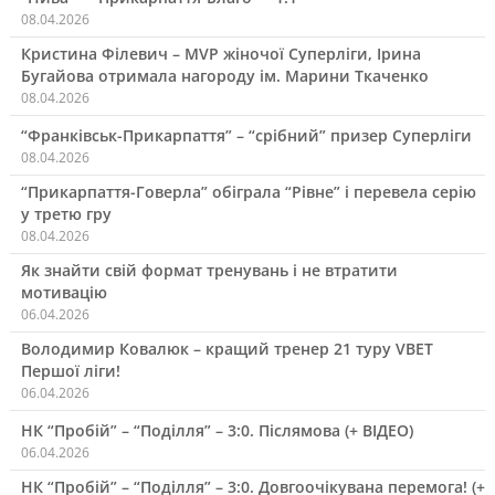
08.04.2026
Кристина Філевич – MVP жіночої Суперліги, Ірина
Бугайова отримала нагороду ім. Марини Ткаченко
08.04.2026
“Франківськ-Прикарпаття” – “срібний” призер Суперліги
08.04.2026
“Прикарпаття-Говерла” обіграла “Рівне” і перевела серію
у третю гру
08.04.2026
Як знайти свій формат тренувань і не втратити
мотивацію
06.04.2026
Володимир Ковалюк – кращий тренер 21 туру VBET
Першої ліги!
06.04.2026
НК “Пробій” – “Поділля” – 3:0. Післямова (+ ВІДЕО)
06.04.2026
НК “Пробій” – “Поділля” – 3:0. Довгоочікувана перемога! (+