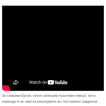
За словами Бугри, сезон залишив позитивні емоції, хоча
команда й не змогла реалізувати всі поставлені завдання.