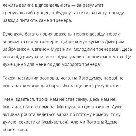
лежить велика відповідальність — за результат,
тренувальний процес, побудову тактики, захисту, нападу.
Завжди питають саме з тренера.
Було дуже багато нових вражень, нового досвіду, нових
знайомств серед тренерів. Добре комунікуємо з Дмитром
Забірченком, Євгеном Мурзіним, молодими тренерами. Десь
вони підтримували, десь підказували в певних моментах. Це
дуже цінно для мене як для молодого тренера”.
Також наставник розповів, чого, на його думку, наразі не
вистачає команді для боротьби за ще вищі результати.
“Мені здається, трохи нам не стає сайзу. Десь нам не
вистачає п’ятого номера. Ми шукаємо цю позицію. Дуже
активна робота ведеться зараз по п’ятому номеру, тому,
думаю, секретики (усміхається). Але ми його знайдемо
обов’язково.