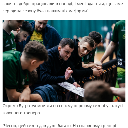
захисті, добре працювали в нападі, і мені здається, що саме
середина сезону була нашим піком форми”.
Окремо Бугра зупинився на своєму першому сезоні у статусі
головного тренера.
“Чесно, цей сезон дав дуже багато. На головному тренері