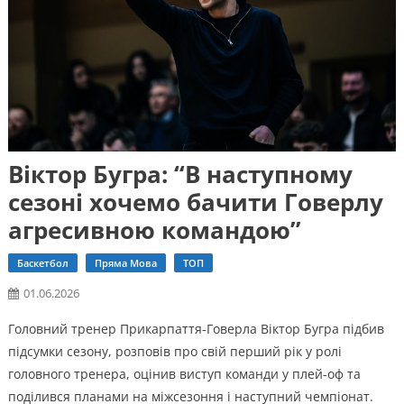
Віктор Бугра: “В наступному
сезоні хочемо бачити Говерлу
агресивною командою”
Баскетбол
Пряма Мова
ТОП
01.06.2026
Головний тренер Прикарпаття-Говерла Віктор Бугра підбив
підсумки сезону, розповів про свій перший рік у ролі
головного тренера, оцінив виступ команди у плей-оф та
поділився планами на міжсезоння і наступний чемпіонат.