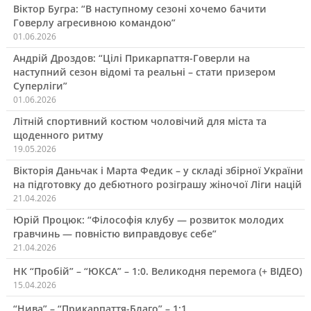
Віктор Бугра: “В наступному сезоні хочемо бачити
Говерлу агресивною командою”
01.06.2026
Андрій Дроздов: “Цілі Прикарпаття-Говерли на
наступний сезон відомі та реальні – стати призером
Суперліги”
01.06.2026
Літній спортивний костюм чоловічий для міста та
щоденного ритму
19.05.2026
Вікторія Даньчак і Марта Федик – у складі збірної України
на підготовку до дебютного розіграшу жіночої Ліги націй
21.04.2026
Юрій Процюк: “Філософія клубу — розвиток молодих
гравчинь — повністю виправдовує себе”
21.04.2026
НК “Пробій” – “ЮКСА” – 1:0. Великодня перемога (+ ВІДЕО)
15.04.2026
“Нива” – “Прикарпаття-Благо” – 1:1