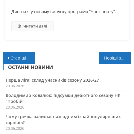
Дивіться у новому випуску програми “Час спорту”:
Читати далі
Навігація
Старіші записи
Новіші записи
за
ОСТАННІ НОВИНИ
записами
Перша ліга: склад учасників сезону 2026/27
20.06.2026
Володимир Ковалюк: підсумки дебютного сезону НК
“Пробій”
20.06.2026
Чому гречка залишається одним ізнайпопулярніших
гарнірів?
20.06.2026