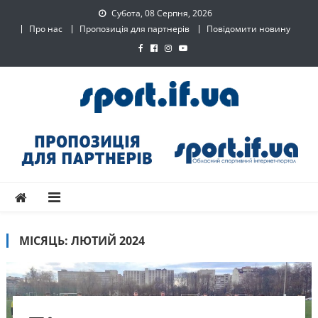
Skip
Субота, 08 Серпня, 2026
to
Про нас
Пропозиція для партнерів
Повідомити новину
content
SPORT.IF.UA – Обласний
Обласний спортивний інтернет-портал
спортивний інтернет-
портал
МІСЯЦЬ:
ЛЮТИЙ 2024