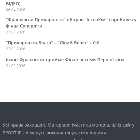
ВІДЕО)
06.04.2026
“Франківськ-Прикарпаття” обіграв “ІнтерХім” і пробився у
фінал Суперліги
27.03.2026
“Прикарпаття-Благо” – “Лівий Берег” – 0:0
22.03.2026
Івано-Франківськ прийме Фінал восьми Першої ліги
21.03.2026
Усі права захищені. Матеріали (частина матеріалів) із сайту
SPORT.IF.UA можуть використовуватися іншими