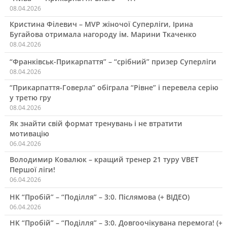
08.04.2026
Кристина Філевич – MVP жіночої Суперліги, Ірина
Бугайова отримала нагороду ім. Марини Ткаченко
08.04.2026
“Франківськ-Прикарпаття” – “срібний” призер Суперліги
08.04.2026
“Прикарпаття-Говерла” обіграла “Рівне” і перевела серію
у третю гру
08.04.2026
Як знайти свій формат тренувань і не втратити
мотивацію
06.04.2026
Володимир Ковалюк – кращий тренер 21 туру VBET
Першої ліги!
06.04.2026
НК “Пробій” – “Поділля” – 3:0. Післямова (+ ВІДЕО)
06.04.2026
НК “Пробій” – “Поділля” – 3:0. Довгоочікувана перемога! (+