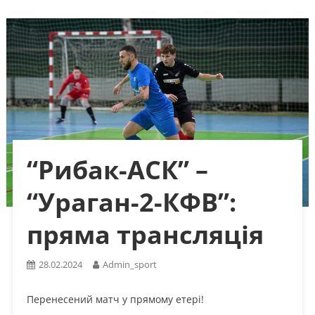
“Рибак-АСК” –
“Ураган-2-КФВ”:
пряма трансляція
28.02.2024
Admin_sport
Перенесений матч у прямому етері!