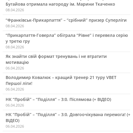
Бугайова отримала нагороду ім. Марини Ткаченко
08.04.2026
“Франківськ-Прикарпаття” – “срібний” призер Суперліги
08.04.2026
“Прикарпаття-Говерла” обіграла “Рівне” і перевела серію
у третю гру
08.04.2026
Як знайти свій формат тренувань і не втратити
мотивацію
06.04.2026
Володимир Ковалюк – кращий тренер 21 туру VBET
Першої ліги!
06.04.2026
НК “Пробій” – “Поділля” – 3:0. Післямова (+ ВІДЕО)
06.04.2026
НК “Пробій” – “Поділля” – 3:0. Довгоочікувана перемога! (+
ВІДЕО)
06.04.2026