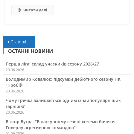
Читати далі
Навігація
Старіші записи
за
ОСТАННІ НОВИНИ
записами
Перша ліга: склад учасників сезону 2026/27
20.06.2026
Володимир Ковалюк: підсумки дебютного сезону НК
“Пробій”
20.06.2026
Чому гречка залишається одним ізнайпопулярніших
гарнірів?
20.06.2026
Віктор Бугра: “В наступному сезоні хочемо бачити
Говерлу агресивною командою”
01.06.2026