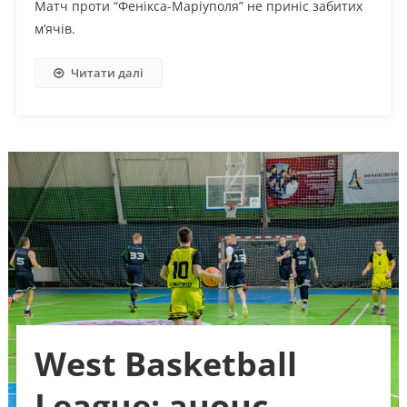
Матч проти “Фенікса-Маріуполя” не приніс забитих
м’ячів.
Читати далі
West Basketball
League: анонс