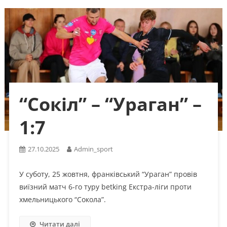
“Сокіл” – “Ураган” –
1:7
27.10.2025
Admin_sport
У суботу, 25 жовтня, франківський “Ураган” провів
виїзний матч 6-го туру betking Екстра-ліги проти
хмельницького “Сокола”.
Читати далі