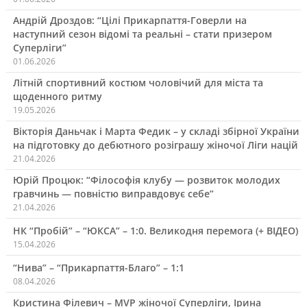
Андрій Дроздов: “Цілі Прикарпаття-Говерли на
наступний сезон відомі та реальні – стати призером
Суперліги”
01.06.2026
Літній спортивний костюм чоловічий для міста та
щоденного ритму
19.05.2026
Вікторія Даньчак і Марта Федик – у складі збірної України
на підготовку до дебютного розіграшу жіночої Ліги націй
21.04.2026
Юрій Процюк: “Філософія клубу — розвиток молодих
гравчинь — повністю виправдовує себе”
21.04.2026
НК “Пробій” – “ЮКСА” – 1:0. Великодня перемога (+ ВІДЕО)
15.04.2026
“Нива” – “Прикарпаття-Благо” – 1:1
08.04.2026
Кристина Філевич – MVP жіночої Суперліги, Ірина