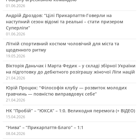
01.06.2026
Андрій Дроздов: “Цілі Прикарпаття-Говерли на
наступний сезон відомі та реальні – стати призером
Суперліги”
01.06.2026
Літній спортивний костюм чоловічий для міста та
щоденного ритму
19.05.2026
Вікторія Даньчак і Марта Федик – у складі збірної України
на підготовку до дебютного розіграшу жіночої Ліги націй
21.04.2026
Юрій Процюк: “Філософія клубу — розвиток молодих
гравчинь — повністю виправдовує себе”
21.04.2026
НК “Пробій” – “ЮКСА” – 1:0. Великодня перемога (+ ВІДЕО)
15.04.2026
“Нива” – “Прикарпаття-Благо” – 1:1
08.04.2026