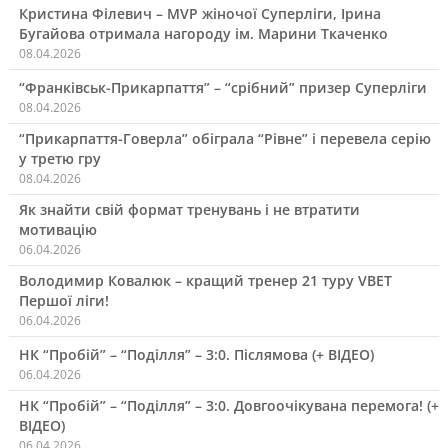
Кристина Філевич – MVP жіночої Суперліги, Ірина
Бугайова отримала нагороду ім. Марини Ткаченко
08.04.2026
“Франківськ-Прикарпаття” – “срібний” призер Суперліги
08.04.2026
“Прикарпаття-Говерла” обіграла “Рівне” і перевела серію
у третю гру
08.04.2026
Як знайти свій формат тренувань і не втратити
мотивацію
06.04.2026
Володимир Ковалюк – кращий тренер 21 туру VBET
Першої ліги!
06.04.2026
НК “Пробій” – “Поділля” – 3:0. Післямова (+ ВІДЕО)
06.04.2026
НК “Пробій” – “Поділля” – 3:0. Довгоочікувана перемога! (+
ВІДЕО)
06.04.2026