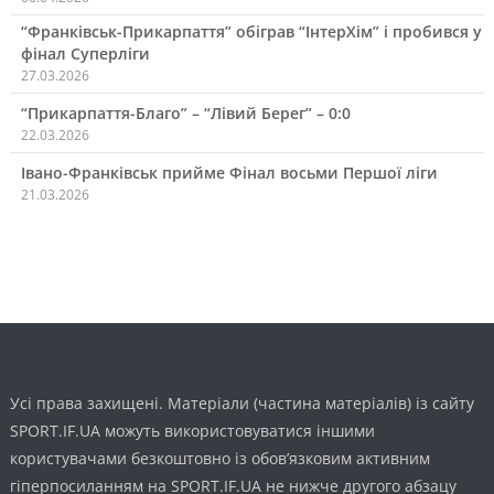
“Франківськ-Прикарпаття” обіграв “ІнтерХім” і пробився у
фінал Суперліги
27.03.2026
“Прикарпаття-Благо” – “Лівий Берег” – 0:0
22.03.2026
Івано-Франківськ прийме Фінал восьми Першої ліги
21.03.2026
Усі права захищені. Матеріали (частина матеріалів) із сайту
SPORT.IF.UA можуть використовуватися іншими
користувачами безкоштовно із обов’язковим активним
гіперпосиланням на SPORT.IF.UA не нижче другого абзацу