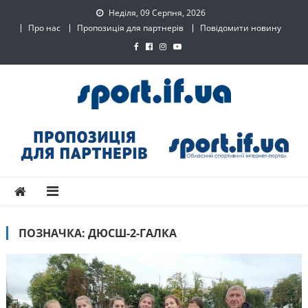
Skip
Неділя, 09 Серпня, 2026
to
Про нас
Пропозиція для партнерів
Повідомити новину
content
SPORT.IF.UA – Обласний
Обласний спортивний інтернет-портал
спортивний інтернет-
портал
ПОЗНАЧКА:
ДЮСШ-2-ГАЛКА