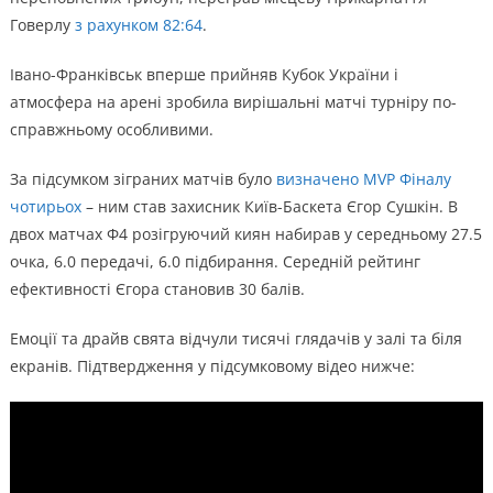
Говерлу
з рахунком 82:64
.
Івано-Франківськ вперше прийняв Кубок України і
атмосфера на арені зробила вирішальні матчі турніру по-
справжньому особливими.
За підсумком зіграних матчів було
визначено MVP Фіналу
чотирьох
– ним став захисник Київ-Баскета Єгор Сушкін. В
двох матчах Ф4 розігруючий киян набирав у середньому 27.5
очка, 6.0 передачі, 6.0 підбирання. Середній рейтинг
ефективності Єгора становив 30 балів.
Емоції та драйв свята відчули тисячі глядачів у залі та біля
екранів. Підтвердження у підсумковому відео нижче: