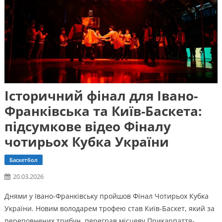
Історичний фінал для Івано-
Франківська та Київ-Баскета:
підсумкове відео Фіналу
чотирьох Кубка України
Баскетбол
20.03.2026
Днями у Івано-Франківську пройшов Фінал Чотирьох Кубка
України. Новим володарем трофею став Київ-Баскет, який за
переповнених трибун, переграв місцеву Прикарпаття-