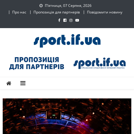
Skip
П’ятниця, 07 Серпня, 2026
to
Про нас
Пропозиція для партнерів
Повідомити новину
content
SPORT.IF.UA – Обласний
Обласний спортивний інтернет-портал
спортивний інтернет-
портал