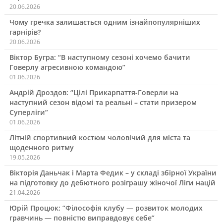
20.06.2026
Чому гречка залишається одним ізнайпопулярніших
гарнірів?
20.06.2026
Віктор Бугра: “В наступному сезоні хочемо бачити
Говерлу агресивною командою”
01.06.2026
Андрій Дроздов: “Цілі Прикарпаття-Говерли на
наступний сезон відомі та реальні – стати призером
Суперліги”
01.06.2026
Літній спортивний костюм чоловічий для міста та
щоденного ритму
19.05.2026
Вікторія Даньчак і Марта Федик – у складі збірної України
на підготовку до дебютного розіграшу жіночої Ліги націй
21.04.2026
Юрій Процюк: “Філософія клубу — розвиток молодих
гравчинь — повністю виправдовує себе”