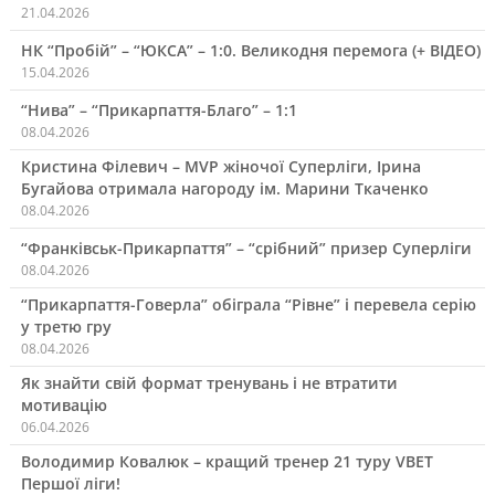
21.04.2026
НК “Пробій” – “ЮКСА” – 1:0. Великодня перемога (+ ВІДЕО)
15.04.2026
“Нива” – “Прикарпаття-Благо” – 1:1
08.04.2026
Кристина Філевич – MVP жіночої Суперліги, Ірина
Бугайова отримала нагороду ім. Марини Ткаченко
08.04.2026
“Франківськ-Прикарпаття” – “срібний” призер Суперліги
08.04.2026
“Прикарпаття-Говерла” обіграла “Рівне” і перевела серію
у третю гру
08.04.2026
Як знайти свій формат тренувань і не втратити
мотивацію
06.04.2026
Володимир Ковалюк – кращий тренер 21 туру VBET
Першої ліги!