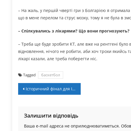
– На жаль, у першій чверті гри з Болгарією я отримал
що в мене перелом та струс мозку, тому я не була в з
– Спілкувались з лікарями? Що вони прогнозують?
– Треба ще буде зробити КТ, але вже на рентгені було
відновлення, нічого не робити, аби хоч трохи якийсь 
лікарі казали, але треба поберегти ніс.
Tagged
баскетбол
Навігація
Історичний фінал для Івано-Франківська та Київ-Баскета: підсумкове відео Фіналу чотирьох Кубка України
записів
Залишити відповідь
Ваша e-mail адреса не оприлюднюватиметься.
Обов