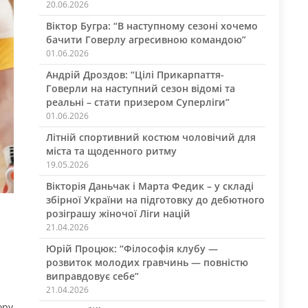
20.06.2026
Віктор Бугра: “В наступному сезоні хочемо
бачити Говерлу агресивною командою”
01.06.2026
Андрій Дроздов: “Цілі Прикарпаття-
Говерли на наступний сезон відомі та
реальні – стати призером Суперліги”
01.06.2026
Літній спортивний костюм чоловічий для
міста та щоденного ритму
19.05.2026
Вікторія Даньчак і Марта Федик – у складі
збірної України на підготовку до дебютного
розіграшу жіночої Ліги націй
21.04.2026
Юрій Процюк: “Філософія клубу —
розвиток молодих гравчинь — повністю
виправдовує себе”
21.04.2026
ору