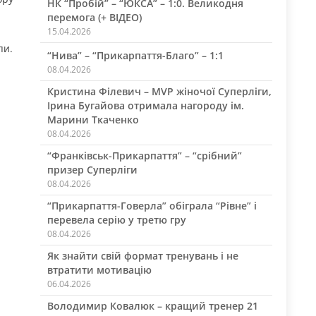
НК “Пробій” – “ЮКСА” – 1:0. Великодня
перемога (+ ВІДЕО)
15.04.2026
пи.
“Нива” – “Прикарпаття-Благо” – 1:1
08.04.2026
Кристина Філевич – MVP жіночої Суперліги,
Ірина Бугайова отримала нагороду ім.
Марини Ткаченко
08.04.2026
“Франківськ-Прикарпаття” – “срібний”
призер Суперліги
08.04.2026
“Прикарпаття-Говерла” обіграла “Рівне” і
перевела серію у третю гру
08.04.2026
Як знайти свій формат тренувань і не
втратити мотивацію
06.04.2026
Володимир Ковалюк – кращий тренер 21