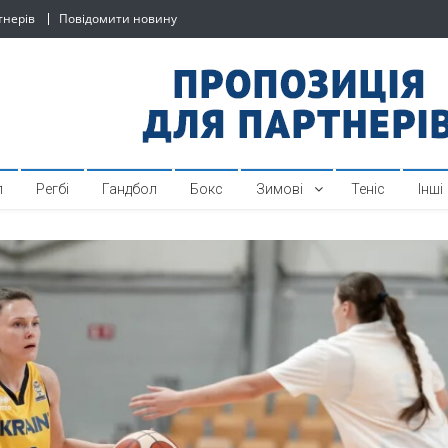
тнерів
Повідомити новину
й спортивний інтернет-по
л
Регбі
Гандбол
Бокс
Зимові
Теніс
Інші