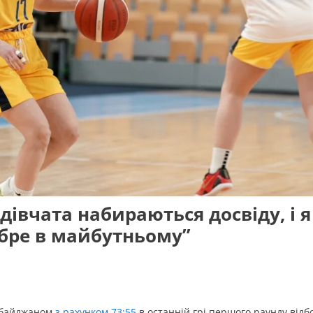
дівчата набираються досвіду, і я
обре в майбутньому”
ербайджаном
з рахунком 73:55
в останній грі першого раунду відб