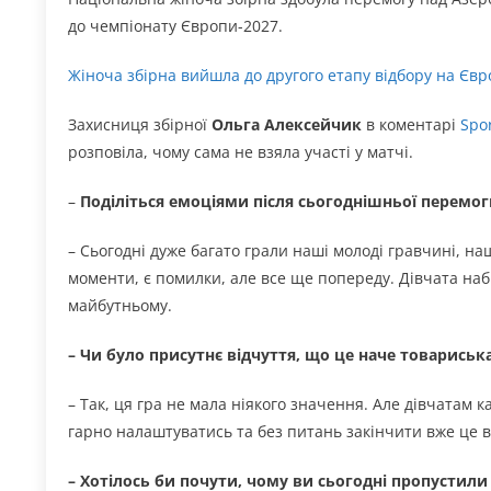
до чемпіонату Європи-2027.
Жіноча збірна вийшла до другого етапу відбору на Євр
Захисниця збірної
Ольга Алексейчик
в коментарі
Spo
розповіла, чому сама не взяла участі у матчі.
–
Поділіться емоціями після сьогоднішньої перемоги
– Сьогодні дуже багато грали наші молоді гравчині, на
моменти, є помилки, але все ще попереду. Дівчата наби
майбутньому.
– Чи було присутнє відчуття, що це наче товариськ
– Так, ця гра не мала ніякого значення. Але дівчатам к
гарно налаштуватись та без питань закінчити вже це в
– Хотілось би почути, чому ви сьогодні пропустили