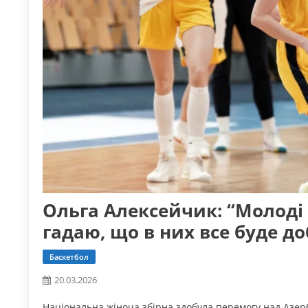
Ольга Алексейчик: “Молоді 
гадаю, що в них все буде д
Баскетбол
20.03.2026
Національна жіноча збірна здобула перемогу над Аз