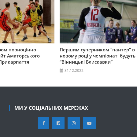
ром повноцінно
Першим суперником “пантер” в
йт Аматорського
новому році у чемпіонаті будуть
 Прикарпаття
“Вінницькі Блискавки”
31.12.2022
МИ У СОЦІАЛЬНИХ МЕРЕЖАХ