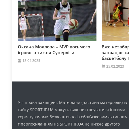
Оксана Моллова – MVP восьмого
Вже незаба
ігрового тижня Суперліги
запрацює са
баскетболу
13.04.2025
25.02.2023
Усі права захищені. Матеріали (частина матеріалів) із
сайту SPORT.IF.UA можуть використовуватися іншими
користувачами безкоштовно із обов’язковим активним
гіперпосиланням на SPORT.IF.UA не нижче другого