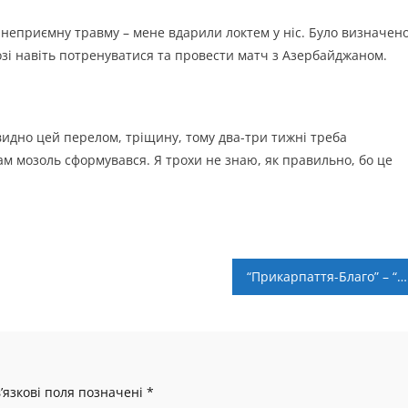
а неприємну травму – мене вдарили локтем у ніс. Було визначено
мозі навіть потренуватися та провести матч з Азербайджаном.
 видно цей перелом, тріщину, тому два-три тижні треба
там мозоль сформувався. Я трохи не знаю, як правильно, бо це
“Прикарпаття-Благо” – “Лівий Берег”. Прев’ю матчу 19-го туру
’язкові поля позначені
*