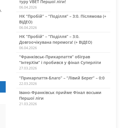
туру VBET Першої ліги!
06.04.2026
,
НК “Пробій” – “Поділля” – 3:0. Післямова (+
ВІДЕО)
06.04.2026
НК “Пробій” – “Поділля” – 3:0.
Довгоочікувана перемога! (+ ВІДЕО)
06.04.2026
“Франківськ-Прикарпаття” обіграв
“ІнтерХім” і пробився у фінал Суперліги
27.03.2026
“Прикарпаття-Благо” – “Лівий Берег” – 0:0
22.03.2026
Івано-Франківськ прийме Фінал восьми
Першої ліги
21.03.2026