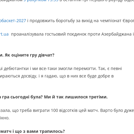
обаскет-2027
і продовжить боротьбу за вихід на чемпіонат Євро
rt.ua
проаналізувала гостьовий поєдинок проти Азербайджана і
. Як оціните гру дівчат?
ші дебютантки і ми все-таки змогли перемогти. Так, є певні
раються досвіду, і я гадаю, що в них все буде добре в
а гра сьогодні була? Ми й так лишилося третіми.
азала, що треба виграти 100 відсотків цей матч. Варто було дуже
ікно.
 матч і що з вами трапилось?