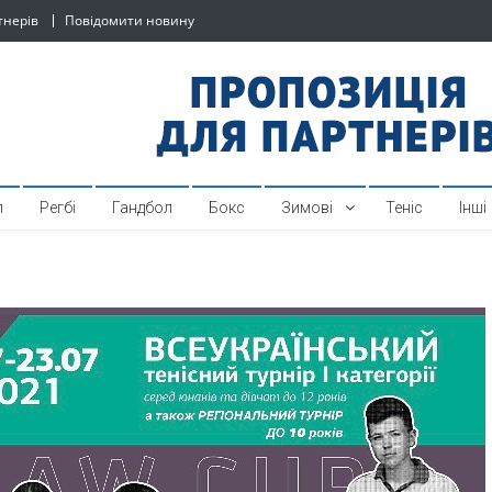
тнерів
Повідомити новину
й спортивний інтернет-по
л
Регбі
Гандбол
Бокс
Зимові
Теніс
Інші