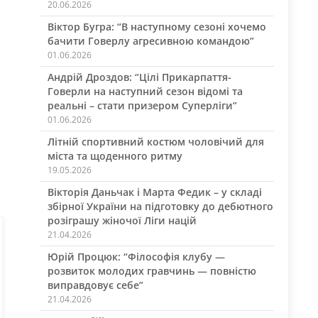
20.06.2026
Віктор Бугра: “В наступному сезоні хочемо
бачити Говерлу агресивною командою”
01.06.2026
Андрій Дроздов: “Цілі Прикарпаття-
Говерли на наступний сезон відомі та
реальні – стати призером Суперліги”
01.06.2026
Літній спортивний костюм чоловічий для
міста та щоденного ритму
19.05.2026
Вікторія Даньчак і Марта Федик – у складі
збірної України на підготовку до дебютного
розіграшу жіночої Ліги націй
21.04.2026
Юрій Процюк: “Філософія клубу —
розвиток молодих гравчинь — повністю
виправдовує себе”
21.04.2026