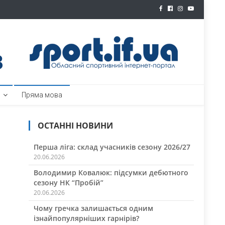
ртал
Пряма мова
ОСТАННІ НОВИНИ
Перша ліга: склад учасників сезону 2026/27
20.06.2026
Володимир Ковалюк: підсумки дебютного
сезону НК “Пробій”
20.06.2026
Чому гречка залишається одним
ізнайпопулярніших гарнірів?