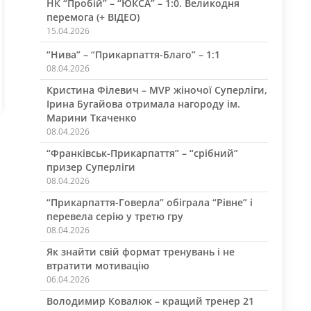
НК “Пробій” – “ЮКСА” – 1:0. Великодня
перемога (+ ВІДЕО)
15.04.2026
“Нива” – “Прикарпаття-Благо” – 1:1
08.04.2026
Кристина Філевич – MVP жіночої Суперліги,
Ірина Бугайова отримала нагороду ім.
Марини Ткаченко
08.04.2026
“Франківськ-Прикарпаття” – “срібний”
призер Суперліги
08.04.2026
“Прикарпаття-Говерла” обіграла “Рівне” і
перевела серію у третю гру
08.04.2026
Як знайти свій формат тренувань і не
втратити мотивацію
06.04.2026
Володимир Ковалюк – кращий тренер 21