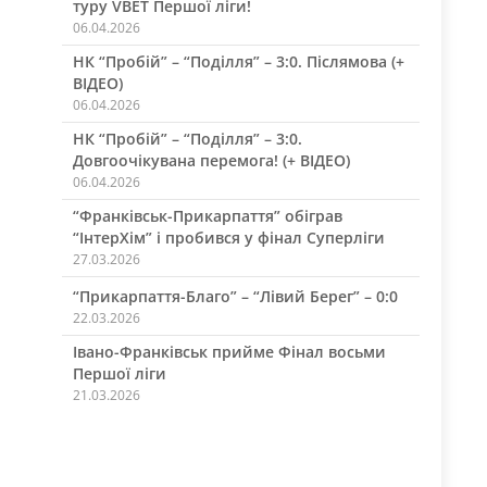
туру VBET Першої ліги!
06.04.2026
НК “Пробій” – “Поділля” – 3:0. Післямова (+
ВІДЕО)
06.04.2026
НК “Пробій” – “Поділля” – 3:0.
Довгоочікувана перемога! (+ ВІДЕО)
06.04.2026
“Франківськ-Прикарпаття” обіграв
“ІнтерХім” і пробився у фінал Суперліги
27.03.2026
“Прикарпаття-Благо” – “Лівий Берег” – 0:0
22.03.2026
Івано-Франківськ прийме Фінал восьми
Першої ліги
21.03.2026