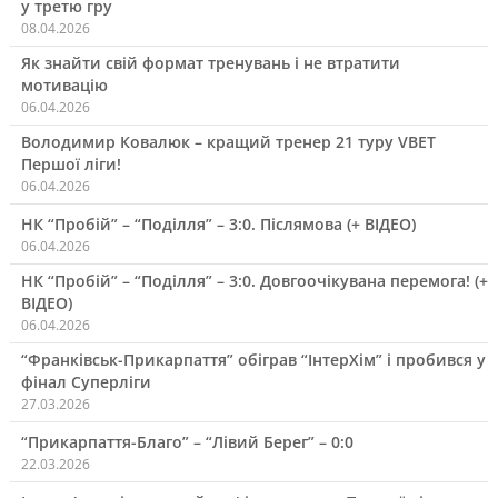
у третю гру
08.04.2026
Як знайти свій формат тренувань і не втратити
мотивацію
06.04.2026
Володимир Ковалюк – кращий тренер 21 туру VBET
Першої ліги!
06.04.2026
НК “Пробій” – “Поділля” – 3:0. Післямова (+ ВІДЕО)
06.04.2026
НК “Пробій” – “Поділля” – 3:0. Довгоочікувана перемога! (+
ВІДЕО)
06.04.2026
“Франківськ-Прикарпаття” обіграв “ІнтерХім” і пробився у
фінал Суперліги
27.03.2026
“Прикарпаття-Благо” – “Лівий Берег” – 0:0
22.03.2026