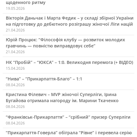
щоденного ритму
19.05.2026
Вікторія Даньчак і Марта Федик – у складі збірної України
на підготовку до дебютного розіграшу жіночої Ліги націй
21.04.2026
Юрій Процюк: “Філософія клубу — розвиток молодих
гравчинь — повністю виправдовує себе”
21.04.2026
НК “Пробій” – “ЮКСА” – 1:0. Великодня перемога (+ ВІДЕО)
15.04.2026
“Нива” – “Прикарпаття-Благо” – 1:1
08.04.2026
Кристина Філевич – MVP жіночої Суперліги, Ірина
Бугайова отримала нагороду ім. Марини Ткаченко
08.04.2026
“Франківськ-Прикарпаття” – “срібний” призер Суперліги
08.04.2026
“Прикарпаття-Говерла” обіграла “Рівне” і перевела серію