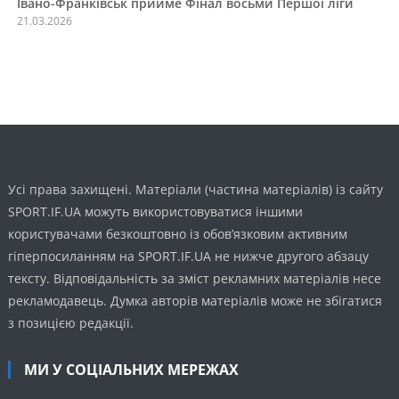
Івано-Франківськ прийме Фінал восьми Першої ліги
21.03.2026
Усі права захищені. Матеріали (частина матеріалів) із сайту
SPORT.IF.UA можуть використовуватися іншими
користувачами безкоштовно із обов’язковим активним
гіперпосиланням на SPORT.IF.UA не нижче другого абзацу
тексту. Відповідальність за зміст рекламних матеріалів несе
рекламодавець. Думка авторів матеріалів може не збігатися
з позицією редакції.
МИ У СОЦІАЛЬНИХ МЕРЕЖАХ