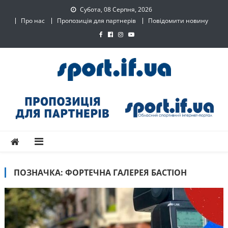
Skip
Субота, 08 Серпня, 2026
to
Про нас
Пропозиція для партнерів
Повідомити новину
content
SPORT.IF.UA – Обласний
Обласний спортивний інтернет-портал
спортивний інтернет-
портал
ПОЗНАЧКА:
ФОРТЕЧНА ГАЛЕРЕЯ БАСТІОН