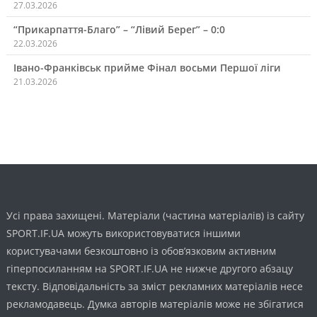
27.03.2026
“Прикарпаття-Благо” – “Лівий Берег” – 0:0
22.03.2026
Івано-Франківськ прийме Фінал восьми Першої ліги
21.03.2026
Усі права захищені. Матеріали (частина матеріалів) із сайту
SPORT.IF.UA можуть використовуватися іншими
користувачами безкоштовно із обов’язковим активним
гіперпосиланням на SPORT.IF.UA не нижче другого абзацу
тексту. Відповідальність за зміст рекламних матеріалів несе
рекламодавець. Думка авторів матеріалів може не збігатися