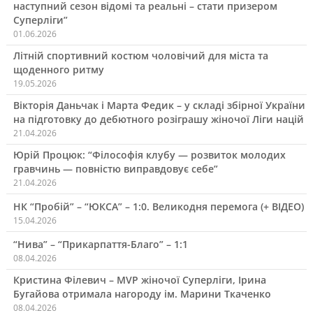
наступний сезон відомі та реальні – стати призером
Суперліги”
01.06.2026
Літній спортивний костюм чоловічий для міста та
щоденного ритму
19.05.2026
Вікторія Даньчак і Марта Федик – у складі збірної України
на підготовку до дебютного розіграшу жіночої Ліги націй
21.04.2026
Юрій Процюк: “Філософія клубу — розвиток молодих
гравчинь — повністю виправдовує себе”
21.04.2026
НК “Пробій” – “ЮКСА” – 1:0. Великодня перемога (+ ВІДЕО)
15.04.2026
“Нива” – “Прикарпаття-Благо” – 1:1
08.04.2026
Кристина Філевич – MVP жіночої Суперліги, Ірина
Бугайова отримала нагороду ім. Марини Ткаченко
08.04.2026