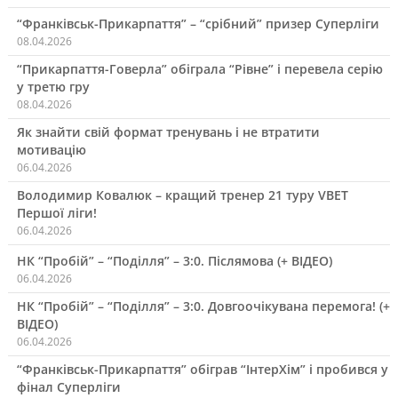
“Франківськ-Прикарпаття” – “срібний” призер Суперліги
08.04.2026
“Прикарпаття-Говерла” обіграла “Рівне” і перевела серію
у третю гру
08.04.2026
Як знайти свій формат тренувань і не втратити
мотивацію
06.04.2026
Володимир Ковалюк – кращий тренер 21 туру VBET
Першої ліги!
06.04.2026
НК “Пробій” – “Поділля” – 3:0. Післямова (+ ВІДЕО)
06.04.2026
НК “Пробій” – “Поділля” – 3:0. Довгоочікувана перемога! (+
ВІДЕО)
06.04.2026
“Франківськ-Прикарпаття” обіграв “ІнтерХім” і пробився у
фінал Суперліги