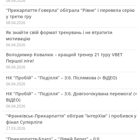
08.04.2026
“Прикарпаття-Говерла” обіграла “Рівне” і перевела серію
у третю гру
08.04.2026
Як знайти свій формат тренувань і не втратити
мотивацію
06.04.2026
Володимир Ковалюк – кращий тренер 21 туру VBET
Першої ліги!
06.04.2026
НК “Пробій” – “Поділля” – 3:0. Післямова (+ ВІДЕО)
06.04.2026
НК “Пробій” – “Поділля” – 3:0. Довгоочікувана перемога! (+
ВІДЕО)
06.04.2026
“Франківськ-Прикарпаття” обіграв “ІнтерХім” і пробився у
фінал Суперліги
27.03.2026
“Прикарпаття-Благо” – “Лівий Берег” – 0:0