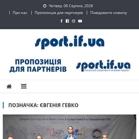
Skip
Четвер, 06 Серпня, 2026
to
Про нас
Пропозиція для партнерів
Повідомити новину
content
SPORT.IF.UA – Обласний
Обласний спортивний інтернет-портал
спортивний інтернет-
портал
ПОЗНАЧКА:
ЄВГЕНІЯ ГЕВКО