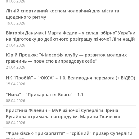
01.06.2026
Літній спортивний костюм чоловічий для міста та
щоденного ритму
19.05.2026
Вікторія Даньчак і Марта Федик – у складі збірної України
на підготовку до дебютного розіграшу жіночої Ліги націй
21.04.2026
Юрій Процюк: “Філософія клубу — розвиток молодих
гравчинь — повністю виправдовує себе”
21.04.2026
НК “Пробій” – “ЮКСА” – 1:0. Великодня перемога (+ ВІДЕО)
15.04.2026
“Нива” – “Прикарпаття-Благо” – 1:1
08.04.2026
Кристина Філевич – MVP жіночої Суперліги, Ірина
Бугайова отримала нагороду ім. Марини Ткаченко
08.04.2026
“Франківськ-Прикарпаття” – “срібний” призер Суперліги