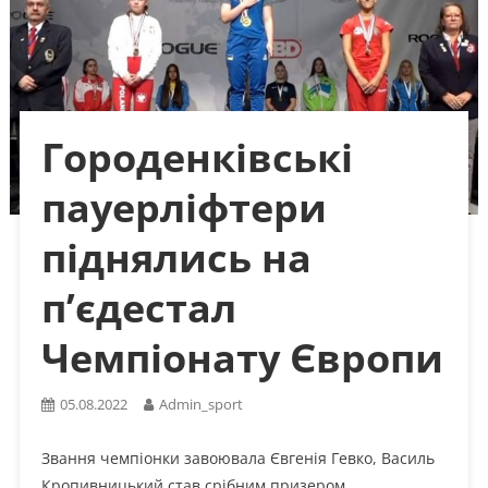
Городенківські
пауерліфтери
піднялись на
п’єдестал
Чемпіонату Європи
05.08.2022
Admin_sport
Звання чемпіонки завоювала Євгенія Гевко, Василь
Кропивницький став срібним призером.