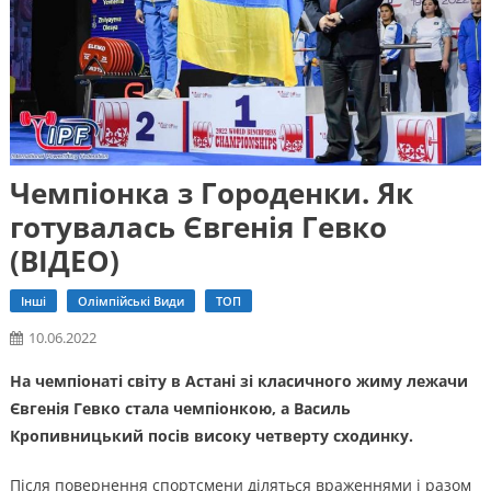
Чемпіонка з Городенки. Як
готувалась Євгенія Гевко
(ВІДЕО)
Інші
Олімпійські Види
ТОП
10.06.2022
На чемпіонаті світу в Астані зі класичного жиму лежачи
Євгенія Гевко стала чемпіонкою, а Василь
Кропивницький посів високу четверту сходинку.
Після повернення спортсмени діляться враженнями і разом