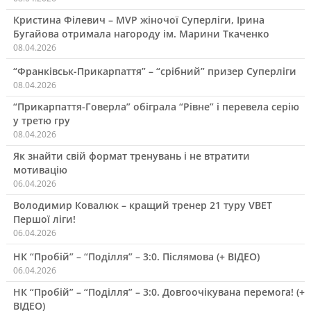
Кристина Філевич – MVP жіночої Суперліги, Ірина
Бугайова отримала нагороду ім. Марини Ткаченко
08.04.2026
“Франківськ-Прикарпаття” – “срібний” призер Суперліги
08.04.2026
“Прикарпаття-Говерла” обіграла “Рівне” і перевела серію
у третю гру
08.04.2026
Як знайти свій формат тренувань і не втратити
мотивацію
06.04.2026
Володимир Ковалюк – кращий тренер 21 туру VBET
Першої ліги!
06.04.2026
НК “Пробій” – “Поділля” – 3:0. Післямова (+ ВІДЕО)
06.04.2026
НК “Пробій” – “Поділля” – 3:0. Довгоочікувана перемога! (+
ВІДЕО)