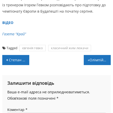
із тренером Ігорем Гевком розповідають про підготовку до
чемпіонату Європи в Будапешті на початку серпня.
ВІДЕО
Газета “Край”
Tagged
євгенія гевко
класичний жим лежачи
Навігація
Степан Лесик став рекордсменом розіграшу Кубка України сезону 21/22
«Олімпійське літо» стартувало в Калуші
записів
Залишити відповідь
Ваша e-mail адреса не оприлюднюватиметься.
Обов’язкові поля позначені
*
Коментар
*