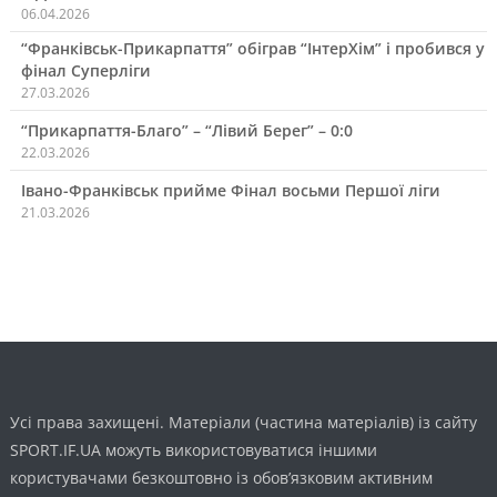
06.04.2026
“Франківськ-Прикарпаття” обіграв “ІнтерХім” і пробився у
фінал Суперліги
27.03.2026
“Прикарпаття-Благо” – “Лівий Берег” – 0:0
22.03.2026
Івано-Франківськ прийме Фінал восьми Першої ліги
21.03.2026
Усі права захищені. Матеріали (частина матеріалів) із сайту
SPORT.IF.UA можуть використовуватися іншими
користувачами безкоштовно із обов’язковим активним