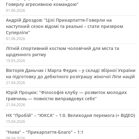
Говерлу агресивною командою”
01.06.2026
Андрій Дроздов: “Цілі Прикарпаття-Говерли на
наступний сезон відомі та реальні – стати призером
Суперліги”
01.06.2026
Літній спортивний костюм чоловічий для міста та
щоденного ритму
19.05.2026
Вікторія Даньчак і Марта Федик – у складі збірної України
на підготовку до дебютного розіграшу жіночої Ліги націй
21.04.2026
Юрій Процюк: “Філософія клубу — розвиток молодих
гравчинь — повністю виправдовує себе”
21.04.2026
НК “Пробій” – “ЮКСА” – 1:0. Великодня перемога (+ ВІДЕО)
15.04.2026
“Нива” – “Прикарпаття-Благо” – 1:1
08.04.2026