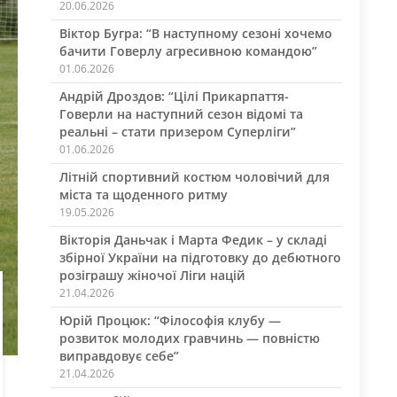
20.06.2026
Віктор Бугра: “В наступному сезоні хочемо
бачити Говерлу агресивною командою”
01.06.2026
Андрій Дроздов: “Цілі Прикарпаття-
Говерли на наступний сезон відомі та
реальні – стати призером Суперліги”
01.06.2026
Літній спортивний костюм чоловічий для
міста та щоденного ритму
19.05.2026
Вікторія Даньчак і Марта Федик – у складі
збірної України на підготовку до дебютного
розіграшу жіночої Ліги націй
21.04.2026
Юрій Процюк: “Філософія клубу —
розвиток молодих гравчинь — повністю
виправдовує себе”
21.04.2026