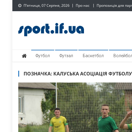
Skip
П’ятниця, 07 Серпня, 2026
Про нас
Пропозиція для пар
to
content
SPORT.IF.UA – Обласни
Обласний спортивний інтернет-портал
Футбол
Футзал
Баскетбол
Волейбо
ПОЗНАЧКА:
КАЛУСЬКА АСОЦІАЦІЯ ФУТБОЛУ