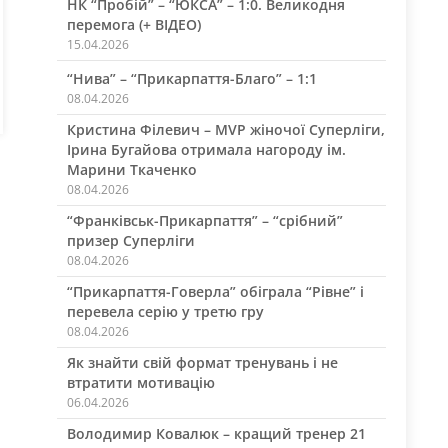
НК “Пробій” – “ЮКСА” – 1:0. Великодня
перемога (+ ВІДЕО)
15.04.2026
“Нива” – “Прикарпаття-Благо” – 1:1
08.04.2026
Кристина Філевич – MVP жіночої Суперліги,
Ірина Бугайова отримала нагороду ім.
Марини Ткаченко
08.04.2026
“Франківськ-Прикарпаття” – “срібний”
призер Суперліги
08.04.2026
“Прикарпаття-Говерла” обіграла “Рівне” і
перевела серію у третю гру
08.04.2026
Як знайти свій формат тренувань і не
втратити мотивацію
06.04.2026
Володимир Ковалюк – кращий тренер 21