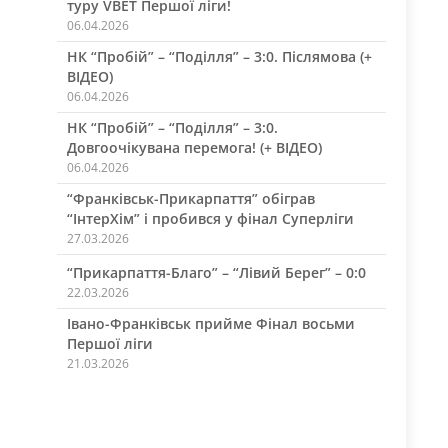
туру VBET Першої ліги!
06.04.2026
НК “Пробій” – “Поділля” – 3:0. Післямова (+
ВІДЕО)
06.04.2026
НК “Пробій” – “Поділля” – 3:0.
Довгоочікувана перемога! (+ ВІДЕО)
06.04.2026
“Франківськ-Прикарпаття” обіграв
“ІнтерХім” і пробився у фінал Суперліги
27.03.2026
“Прикарпаття-Благо” – “Лівий Берег” – 0:0
22.03.2026
Івано-Франківськ прийме Фінал восьми
Першої ліги
21.03.2026