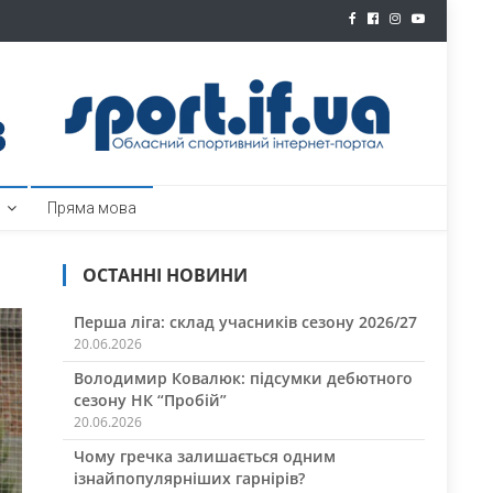
ртал
Пряма мова
ОСТАННІ НОВИНИ
Перша ліга: склад учасників сезону 2026/27
20.06.2026
Володимир Ковалюк: підсумки дебютного
сезону НК “Пробій”
20.06.2026
Чому гречка залишається одним
ізнайпопулярніших гарнірів?