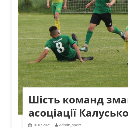
Шість команд зма
асоціації Калуськ
20.07.2021
Admin_sport