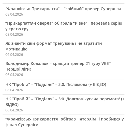
“Франківськ-Прикарпаття” – “срібний” призер Суперліги
08.04.2026
“Прикарпаття-Говерла” обіграла “Рівне” і перевела серію
у третю гру
08.04.2026
Як знайти свій формат тренувань і не втратити
мотивацію
06.04.2026
Володимир Ковалюк – кращий тренер 21 туру VBET
Першої ліги!
06.04.2026
НК “Пробій” – “Поділля” – 3:0. Післямова (+ ВІДЕО)
06.04.2026
НК “Пробій” – “Поділля” – 3:0. Довгоочікувана перемога! (+
ВІДЕО)
06.04.2026
“Франківськ-Прикарпаття” обіграв “ІнтерХім” і пробився у
фінал Суперліги