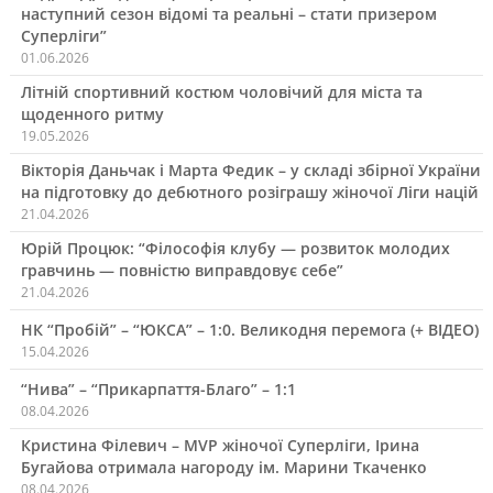
наступний сезон відомі та реальні – стати призером
Суперліги”
01.06.2026
Літній спортивний костюм чоловічий для міста та
щоденного ритму
19.05.2026
Вікторія Даньчак і Марта Федик – у складі збірної України
на підготовку до дебютного розіграшу жіночої Ліги націй
21.04.2026
Юрій Процюк: “Філософія клубу — розвиток молодих
гравчинь — повністю виправдовує себе”
21.04.2026
НК “Пробій” – “ЮКСА” – 1:0. Великодня перемога (+ ВІДЕО)
15.04.2026
“Нива” – “Прикарпаття-Благо” – 1:1
08.04.2026
Кристина Філевич – MVP жіночої Суперліги, Ірина
Бугайова отримала нагороду ім. Марини Ткаченко
08.04.2026