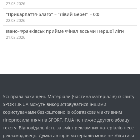
27.03.2026
“Прикарпаття-Благо” – “Лівий Берег” – 0:0
22.03.2026
Івано-Франківськ прийме Фінал восьми Першої ліги
21.03.2026
Усі права захищені. Матеріали (частина матеріалів) із сайту
SPORT.IF.UA можуть використовуватися іншими
користувачами безкоштовно із обов’язковим активним
гіперпосиланням на SPORT.IF.UA не нижче другого абзацу
тексту. Відповідальність за зміст рекламних матеріалів несе
рекламодавець. Думка авторів матеріалів може не збігатися