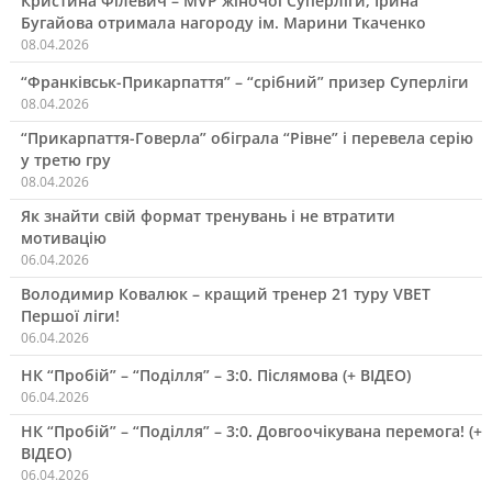
Кристина Філевич – MVP жіночої Суперліги, Ірина
Бугайова отримала нагороду ім. Марини Ткаченко
08.04.2026
“Франківськ-Прикарпаття” – “срібний” призер Суперліги
08.04.2026
“Прикарпаття-Говерла” обіграла “Рівне” і перевела серію
у третю гру
08.04.2026
Як знайти свій формат тренувань і не втратити
мотивацію
06.04.2026
Володимир Ковалюк – кращий тренер 21 туру VBET
Першої ліги!
06.04.2026
НК “Пробій” – “Поділля” – 3:0. Післямова (+ ВІДЕО)
06.04.2026
НК “Пробій” – “Поділля” – 3:0. Довгоочікувана перемога! (+
ВІДЕО)
06.04.2026