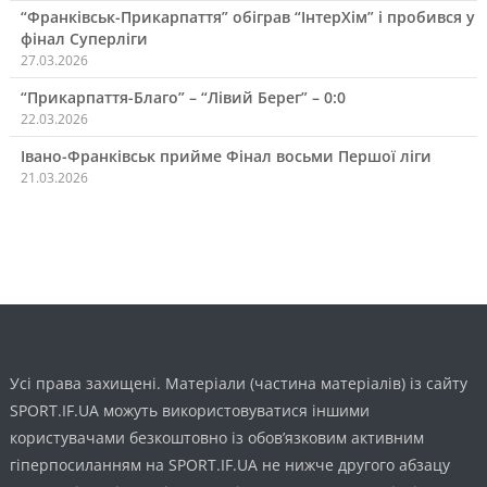
“Франківськ-Прикарпаття” обіграв “ІнтерХім” і пробився у
фінал Суперліги
27.03.2026
“Прикарпаття-Благо” – “Лівий Берег” – 0:0
22.03.2026
Івано-Франківськ прийме Фінал восьми Першої ліги
21.03.2026
Усі права захищені. Матеріали (частина матеріалів) із сайту
SPORT.IF.UA можуть використовуватися іншими
користувачами безкоштовно із обов’язковим активним
гіперпосиланням на SPORT.IF.UA не нижче другого абзацу