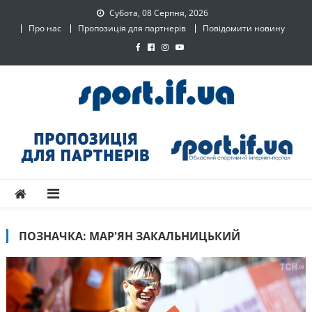
Skip
Субота, 08 Серпня, 2026
to
Про нас
Пропозиція для партнерів
Повідомити новину
content
SPORT.IF.UA – Обласний
Обласний спортивний інтернет-портал
спортивний інтернет-
портал
ПОЗНАЧКА:
МАР'ЯН ЗАКАЛЬНИЦЬКИЙ