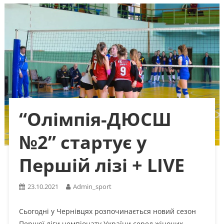
“Олімпія-ДЮСШ
№2” стартує у
Першій лізі + LIVE
23.10.2021
Admin_sport
Сьогодні у Чернівцях розпочинається новий сезон
Першої ліги чемпіонату України серед жіночих