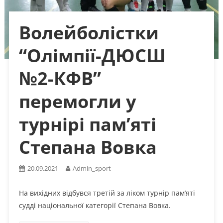
Волейболістки
“Олімпії-ДЮСШ
№2-КФВ”
перемогли у
турнірі пам’яті
Степана Вовка
20.09.2021
Admin_sport
На вихідних відбувся третій за ліком турнір пам’яті
судді національної категорії Степана Вовка.