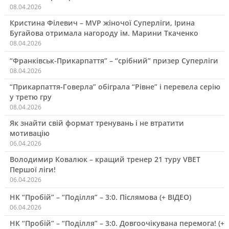
08.04.2026
Кристина Філевич – MVP жіночої Суперліги, Ірина
Бугайова отримала нагороду ім. Марини Ткаченко
08.04.2026
“Франківськ-Прикарпаття” – “срібний” призер Суперліги
08.04.2026
“Прикарпаття-Говерла” обіграла “Рівне” і перевела серію
у третю гру
08.04.2026
Як знайти свій формат тренувань і не втратити
мотивацію
06.04.2026
Володимир Ковалюк – кращий тренер 21 туру VBET
Першої ліги!
06.04.2026
НК “Пробій” – “Поділля” – 3:0. Післямова (+ ВІДЕО)
06.04.2026
НК “Пробій” – “Поділля” – 3:0. Довгоочікувана перемога! (+