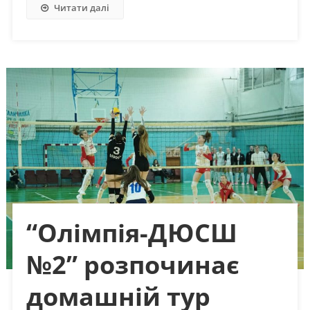
Читати далі
“Олімпія-ДЮСШ
№2” розпочинає
домашній тур