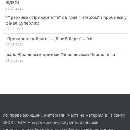
ВІДЕО)
06.04.2026
“Франківськ-Прикарпаття” обіграв “ІнтерХім” і пробився у
фінал Суперліги
27.03.2026
“Прикарпаття-Благо” – “Лівий Берег” – 0:0
22.03.2026
Івано-Франківськ прийме Фінал восьми Першої ліги
21.03.2026
Усі права захищені. Матеріали (частина матеріалів) із сайту
SPORT.IF.UA можуть використовуватися іншими
користувачами безкоштовно із обов’язковим активним