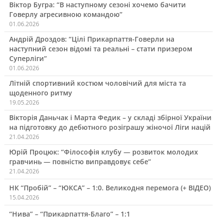
Віктор Бугра: “В наступному сезоні хочемо бачити
Говерлу агресивною командою”
01.06.2026
Андрій Дроздов: “Цілі Прикарпаття-Говерли на
наступний сезон відомі та реальні – стати призером
Суперліги”
01.06.2026
Літній спортивний костюм чоловічий для міста та
щоденного ритму
19.05.2026
Вікторія Даньчак і Марта Федик – у складі збірної України
на підготовку до дебютного розіграшу жіночої Ліги націй
21.04.2026
Юрій Процюк: “Філософія клубу — розвиток молодих
гравчинь — повністю виправдовує себе”
21.04.2026
НК “Пробій” – “ЮКСА” – 1:0. Великодня перемога (+ ВІДЕО)
15.04.2026
“Нива” – “Прикарпаття-Благо” – 1:1