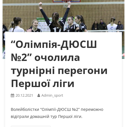
“Олімпія-ДЮСШ
№2” очолила
турнірні перегони
Першої ліги
20.12.2021
Admin_sport
Волейболістки “Олімпії-ДЮСШ №2” переможно
відіграли домашній тур Першої ліги.