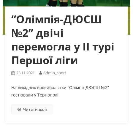
“Олімпія-ДЮСШ
№2” двічі
перемогла у ІІ турі
Першої ліги
23.11.2021
Admin_sport
На вихідних волейболістки “Олімпії-ДЮСШ №2”
гостювали у Тернополі.
Читати далі