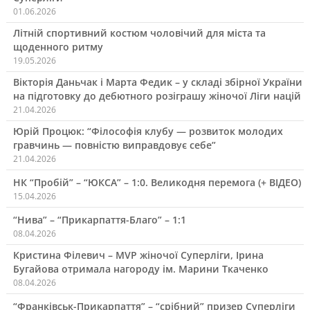
01.06.2026
Літній спортивний костюм чоловічий для міста та
щоденного ритму
19.05.2026
Вікторія Даньчак і Марта Федик – у складі збірної України
на підготовку до дебютного розіграшу жіночої Ліги націй
21.04.2026
Юрій Процюк: “Філософія клубу — розвиток молодих
гравчинь — повністю виправдовує себе”
21.04.2026
НК “Пробій” – “ЮКСА” – 1:0. Великодня перемога (+ ВІДЕО)
15.04.2026
“Нива” – “Прикарпаття-Благо” – 1:1
08.04.2026
Кристина Філевич – MVP жіночої Суперліги, Ірина
Бугайова отримала нагороду ім. Марини Ткаченко
08.04.2026
“Франківськ-Прикарпаття” – “срібний” призер Суперліги