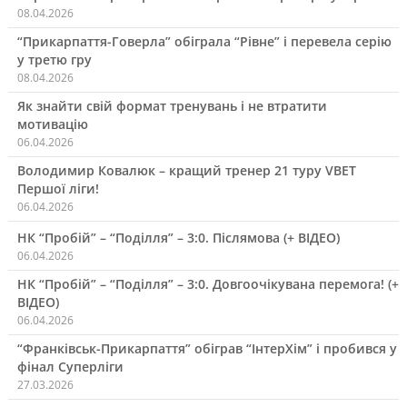
08.04.2026
“Прикарпаття-Говерла” обіграла “Рівне” і перевела серію
у третю гру
08.04.2026
Як знайти свій формат тренувань і не втратити
мотивацію
06.04.2026
Володимир Ковалюк – кращий тренер 21 туру VBET
Першої ліги!
06.04.2026
НК “Пробій” – “Поділля” – 3:0. Післямова (+ ВІДЕО)
06.04.2026
НК “Пробій” – “Поділля” – 3:0. Довгоочікувана перемога! (+
ВІДЕО)
06.04.2026
“Франківськ-Прикарпаття” обіграв “ІнтерХім” і пробився у
фінал Суперліги
27.03.2026