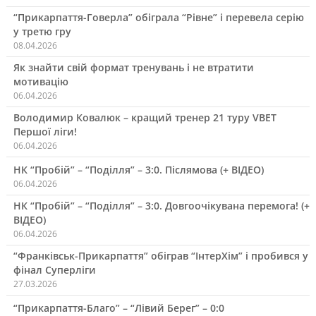
“Прикарпаття-Говерла” обіграла “Рівне” і перевела серію
у третю гру
08.04.2026
Як знайти свій формат тренувань і не втратити
мотивацію
06.04.2026
Володимир Ковалюк – кращий тренер 21 туру VBET
Першої ліги!
06.04.2026
НК “Пробій” – “Поділля” – 3:0. Післямова (+ ВІДЕО)
06.04.2026
НК “Пробій” – “Поділля” – 3:0. Довгоочікувана перемога! (+
ВІДЕО)
06.04.2026
“Франківськ-Прикарпаття” обіграв “ІнтерХім” і пробився у
фінал Суперліги
27.03.2026
“Прикарпаття-Благо” – “Лівий Берег” – 0:0