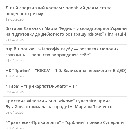
Літній спортивний костюм чоловічий для міста та
щоденного ритму
19.05.2026
Вікторія Даньчак і Марта Федик – у складі збірної України
на підготовку до дебютного розіграшу жіночої Ліги націй
21.04.2026
Юрій Процюк: “Філософія клубу — розвиток молодих
гравчинь — повністю виправдовує себе”
21.04.2026
НК “Пробій” – “ЮКСА” – 1:0. Великодня перемога (+ ВІДЕО)
15.04.2026
“Нива” – “Прикарпаття-Благо” – 1:1
08.04.2026
Кристина Філевич – MVP жіночої Суперліги, Ірина
Бугайова отримала нагороду ім. Марини Ткаченко
08.04.2026
“Франківськ-Прикарпаття” – “срібний” призер Суперліги
08.04.2026