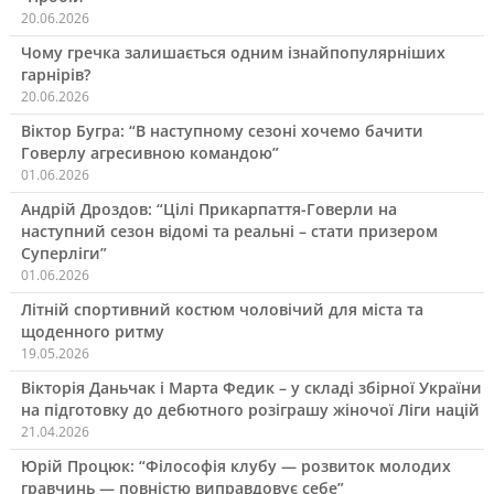
20.06.2026
Чому гречка залишається одним ізнайпопулярніших
гарнірів?
20.06.2026
Віктор Бугра: “В наступному сезоні хочемо бачити
Говерлу агресивною командою”
01.06.2026
Андрій Дроздов: “Цілі Прикарпаття-Говерли на
наступний сезон відомі та реальні – стати призером
Суперліги”
01.06.2026
Літній спортивний костюм чоловічий для міста та
щоденного ритму
19.05.2026
Вікторія Даньчак і Марта Федик – у складі збірної України
на підготовку до дебютного розіграшу жіночої Ліги націй
21.04.2026
Юрій Процюк: “Філософія клубу — розвиток молодих
гравчинь — повністю виправдовує себе”