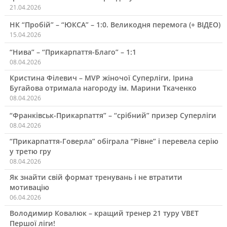
21.04.2026
НК “Пробій” – “ЮКСА” – 1:0. Великодня перемога (+ ВІДЕО)
15.04.2026
“Нива” – “Прикарпаття-Благо” – 1:1
08.04.2026
Кристина Філевич – MVP жіночої Суперліги, Ірина
Бугайова отримала нагороду ім. Марини Ткаченко
08.04.2026
“Франківськ-Прикарпаття” – “срібний” призер Суперліги
08.04.2026
“Прикарпаття-Говерла” обіграла “Рівне” і перевела серію
у третю гру
08.04.2026
Як знайти свій формат тренувань і не втратити
мотивацію
06.04.2026
Володимир Ковалюк – кращий тренер 21 туру VBET
Першої ліги!