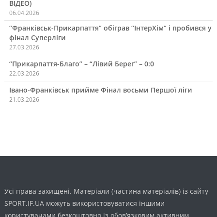
ВІДЕО)
06.04.2026
“Франківськ-Прикарпаття” обіграв “ІнтерХім” і пробився у
фінал Суперліги
27.03.2026
“Прикарпаття-Благо” – “Лівий Берег” – 0:0
22.03.2026
Івано-Франківськ прийме Фінал восьми Першої ліги
21.03.2026
Усі права захищені. Матеріали (частина матеріалів) із сайту
SPORT.IF.UA можуть використовуватися іншими
користувачами безкоштовно із обов’язковим активним