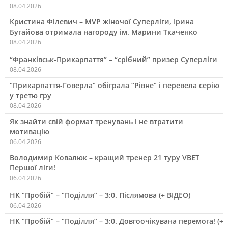
08.04.2026
Кристина Філевич – MVP жіночої Суперліги, Ірина
Бугайова отримала нагороду ім. Марини Ткаченко
08.04.2026
“Франківськ-Прикарпаття” – “срібний” призер Суперліги
08.04.2026
“Прикарпаття-Говерла” обіграла “Рівне” і перевела серію
у третю гру
08.04.2026
Як знайти свій формат тренувань і не втратити
мотивацію
06.04.2026
Володимир Ковалюк – кращий тренер 21 туру VBET
Першої ліги!
06.04.2026
НК “Пробій” – “Поділля” – 3:0. Післямова (+ ВІДЕО)
06.04.2026
НК “Пробій” – “Поділля” – 3:0. Довгоочікувана перемога! (+