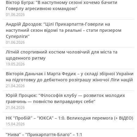
Віктор Бугра: “В наступному сезоні хочемо бачити
Говерлу агресивною командою”
01.06.2026
Андрій Дроздов: “Цілі Прикарпаття-Говерли на
наступний сезон відомі та реальні – стати призером
Суперліги”
01.06.2026
Літній спортивний костюм чоловічий для міста та
щоденного ритму
19.05.2026
Вікторія Даньчак і Марта Федик – у складі збірної України
на підготовку до дебютного розіграшу жіночої Ліги націй
21.04.2026
Юрій Процюк: “Філософія клубу — розвиток молодих
гравчинь — повністю виправдовує себе”
21.04.2026
НК “Пробій” – “ЮКСА” – 1:0. Великодня перемога (+ ВІДЕО)
15.04.2026
“Нива” – “Прикарпаття-Благо” – 1:1