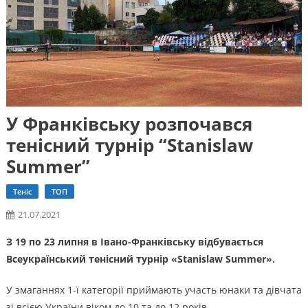
У Франківську розпочався
тенісний турнір “Stanislaw
Summer”
Теніс
ТОП
21.07.2021
З 19 по 23 липня в Івано-Франківську відбувається
Всеукраїнський тенісний турнір «Stanislaw Summer».
У змаганнях 1-ї категорії приймають участь юнаки та дівчата
зі всією України віком до 10 та до 12 років.