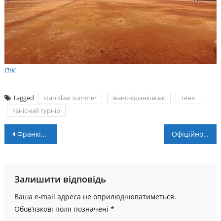
ПІК
Tagged
stanislaw summer
івано-франківськ
теніс
тенісний турнір
Навігація
Франківські футболістки на перегляді в “Дніпро-1” та “Кривбасі”
Офіційно. “Прикарпаття” підписало трьох новачків
записів
Залишити відповідь
Ваша e-mail адреса не оприлюднюватиметься.
Обов’язкові поля позначені
*