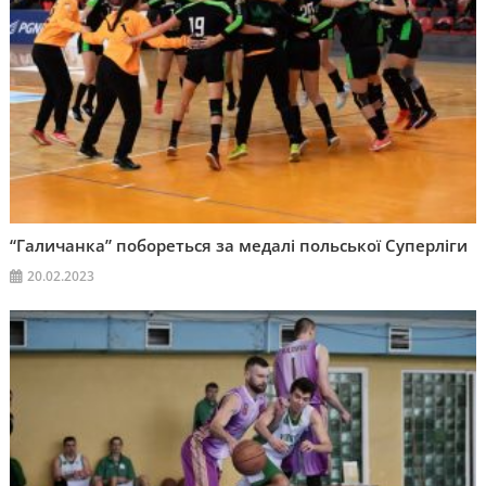
“Галичанка” побореться за медалі польської Суперліги
20.02.2023