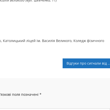
силія Великого (вул. Шевченка, 11)
к, Католицький ліцей ім. Василія Великого, Коледж фізичного
Відгуки про сигнали від Торговця Андрія Косенка у 
’язкові поля позначені
*