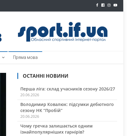
ртал
Пряма мова
ОСТАННІ НОВИНИ
Перша ліга: склад учасників сезону 2026/27
20.06.2026
Володимир Ковалюк: підсумки дебютного
сезону НК “Пробій”
20.06.2026
Чому гречка залишається одним
ізнайпопулярніших гарнірів?