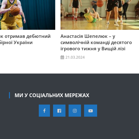
ик отримав дебютний
Анастасія Шепелюк – у
бірної України
символічній команді десятого
ігрового тижня у Вищій лізі
21.03.2024
МИ У СОЦІАЛЬНИХ МЕРЕЖАХ