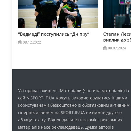
“Ведмеді” поступились “Дніпру”
Степан Лес
виклик до з
08.12.2022
08.07.2024
Усі права захищені. Матеріали (частина матеріалів) із
сайту SPORT.IF.UA можуть використовуватися іншими
користувачами безкоштовно із обов’язковим активним
гіперпосиланням на SPORT.IF.UA не нижче другого
абзацу тексту. Відповідальність за зміст рекламних
матеріалів несе рекламодавець. Думка авторів