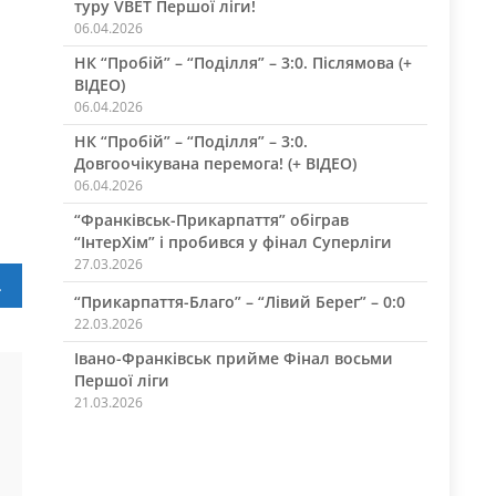
туру VBET Першої ліги!
06.04.2026
НК “Пробій” – “Поділля” – 3:0. Післямова (+
ВІДЕО)
06.04.2026
НК “Пробій” – “Поділля” – 3:0.
Довгоочікувана перемога! (+ ВІДЕО)
06.04.2026
“Франківськ-Прикарпаття” обіграв
“ІнтерХім” і пробився у фінал Суперліги
27.03.2026
телеграмі
“Прикарпаття-Благо” – “Лівий Берег” – 0:0
22.03.2026
Івано-Франківськ прийме Фінал восьми
Першої ліги
21.03.2026