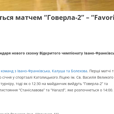
ься матчем “Говерла-2” – “Favori
ендаря нового сезону Відкритого чемпіонату Івано-Франківс
ь команд з Івано-Франківська, Калуша та Болехова
. Перші матчі т
о січня у спортзалі Католицького Ліцею ім. Св. Василія Великого
 турніру, тоді як о 12:30 на майданчик вийдуть “Говерла-2” та
тистояння “Станіславова” та “Harazd”, яке розпочнеться о 14:00.