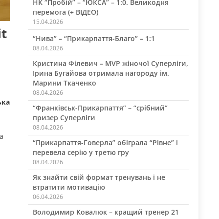
НК “Пробій” – “ЮКСА” – 1:0. Великодня
перемога (+ ВІДЕО)
15.04.2026
t
“Нива” – “Прикарпаття-Благо” – 1:1
08.04.2026
Кристина Філевич – MVP жіночої Суперліги,
Ірина Бугайова отримала нагороду ім.
Марини Ткаченко
08.04.2026
ька
“Франківськ-Прикарпаття” – “срібний”
призер Суперліги
08.04.2026
а
“Прикарпаття-Говерла” обіграла “Рівне” і
перевела серію у третю гру
08.04.2026
Як знайти свій формат тренувань і не
втратити мотивацію
06.04.2026
Володимир Ковалюк – кращий тренер 21