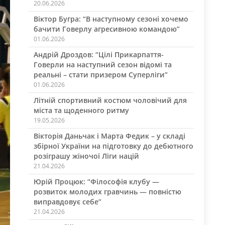
20.06.2026
Віктор Бугра: “В наступному сезоні хочемо
бачити Говерлу агресивною командою”
01.06.2026
Андрій Дроздов: “Цілі Прикарпаття-
Говерли на наступний сезон відомі та
реальні – стати призером Суперліги”
01.06.2026
Літній спортивний костюм чоловічий для
міста та щоденного ритму
19.05.2026
Вікторія Даньчак і Марта Федик – у складі
збірної України на підготовку до дебютного
розіграшу жіночої Ліги націй
21.04.2026
Юрій Процюк: “Філософія клубу —
розвиток молодих гравчинь — повністю
виправдовує себе”
21.04.2026