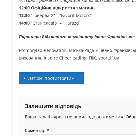
м. Івано-Франківськ, спортзал Католицького Ліцею Св. Ва
12:00 Офіційне відкриття змагань
12:30
“Говерла-2” – “Favorit Motors”
14:00
“Станіславів” – “Harazd”
Партнери Відкритого чемпіонату Івано-Франківська:
Promprylad Renovation, Міська Рада м. Івано-Франківсь
виховання, Inspire Cheerleading, ПІК, sport.if.ua
Навігація
“Легіон” протистоятиме одному з фаворитів змагань (+ LIVE)
записів
Залишити відповідь
Ваша e-mail адреса не оприлюднюватиметься.
Обов
Коментар
*