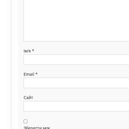
Ім'я
*
Email
*
Сайт
Зберегти моє