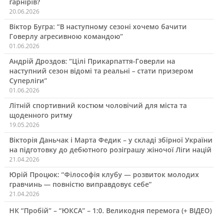
гарнірів?
20.06.2026
Віктор Бугра: “В наступному сезоні хочемо бачити
Говерлу агресивною командою”
01.06.2026
Андрій Дроздов: “Цілі Прикарпаття-Говерли на
наступний сезон відомі та реальні – стати призером
Суперліги”
01.06.2026
Літній спортивний костюм чоловічий для міста та
щоденного ритму
19.05.2026
Вікторія Даньчак і Марта Федик – у складі збірної України
на підготовку до дебютного розіграшу жіночої Ліги націй
21.04.2026
Юрій Процюк: “Філософія клубу — розвиток молодих
гравчинь — повністю виправдовує себе”
21.04.2026
НК “Пробій” – “ЮКСА” – 1:0. Великодня перемога (+ ВІДЕО)