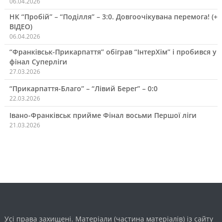
06.04.2026
НК “Пробій” – “Поділля” – 3:0. Довгоочікувана перемога! (+
ВІДЕО)
06.04.2026
“Франківськ-Прикарпаття” обіграв “ІнтерХім” і пробився у
фінал Суперліги
27.03.2026
“Прикарпаття-Благо” – “Лівий Берег” – 0:0
22.03.2026
Івано-Франківськ прийме Фінал восьми Першої ліги
21.03.2026
Усі права захищені. Матеріали (частина матеріалів) із сайту