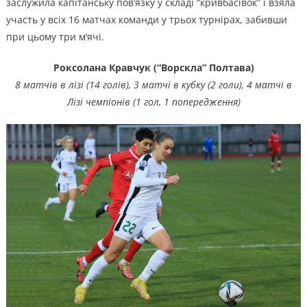
заслужила капітанську пов’язку у складі “кривбасівок” і взяла
участь у всіх 16 матчах команди у трьох турнірах, забивши
при цьому три м’ячі.
Роксолана Кравчук (“Ворскла” Полтава)
8 матчів в лізі (14 голів), 3 матчі в кубку (2 голи), 4 матчі в
Лізі чемпіонів (1 гол, 1 попередження)