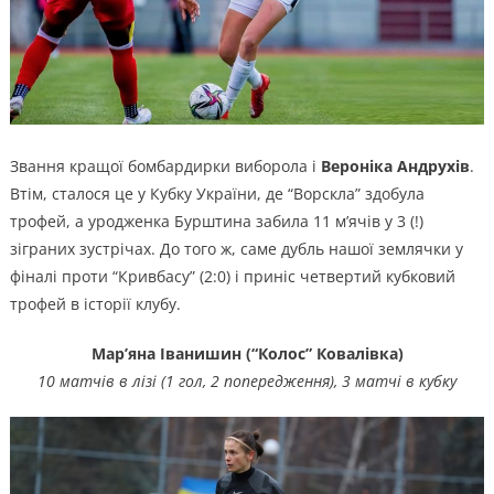
Звання кращої бомбардирки виборола і
Вероніка Андрухів
.
Втім, сталося це у Кубку України, де “Ворскла” здобула
трофей, а уродженка Бурштина забила 11 м’ячів у 3 (!)
зіграних зустрічах. До того ж, саме дубль нашої землячки у
фіналі проти “Кривбасу” (2:0) і приніс четвертий кубковий
трофей в історії клубу.
Мар’яна Іванишин (“Колос” Ковалівка)
10 матчів в лізі (1 гол, 2 попередження), 3 матчі в кубку