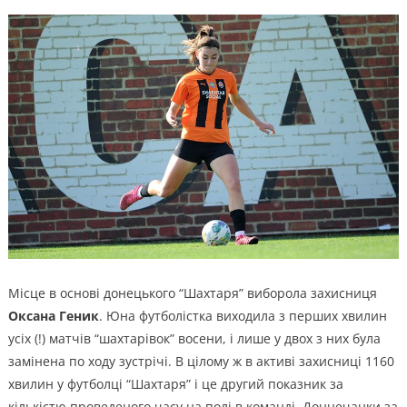
Місце в основі донецького “Шахтаря” виборола захисниця
Оксана Геник
. Юна футболістка виходила з перших хвилин
усіх (!) матчів “шахтарівок” восени, і лише у двох з них була
замінена по ходу зустрічі. В цілому ж в активі захисниці 1160
хвилин у футболці “Шахтаря” і це другий показник за
кількістю проведеного часу на полі в команді. Доннечанки за