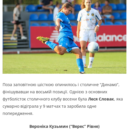
Поза заповітною шісткою опинилось і столичне “Динамо”,
фінішувавши на восьмій позиції. Однією з основних
футболісток столичного клубу восени була
Леся Словак
, яка
сумарно відіграла у 9 матчах та заробила одне
попередження.
Вероніка Кузьмин (“Верес” Рівне)