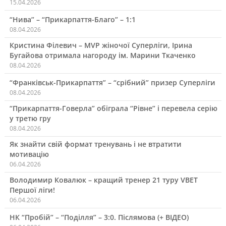
15.04.2026
“Нива” – “Прикарпаття-Благо” – 1:1
08.04.2026
Кристина Філевич – MVP жіночої Суперліги, Ірина
Бугайова отримала нагороду ім. Марини Ткаченко
08.04.2026
“Франківськ-Прикарпаття” – “срібний” призер Суперліги
08.04.2026
“Прикарпаття-Говерла” обіграла “Рівне” і перевела серію
у третю гру
08.04.2026
Як знайти свій формат тренувань і не втратити
мотивацію
06.04.2026
Володимир Ковалюк – кращий тренер 21 туру VBET
Першої ліги!
06.04.2026
НК “Пробій” – “Поділля” – 3:0. Післямова (+ ВІДЕО)