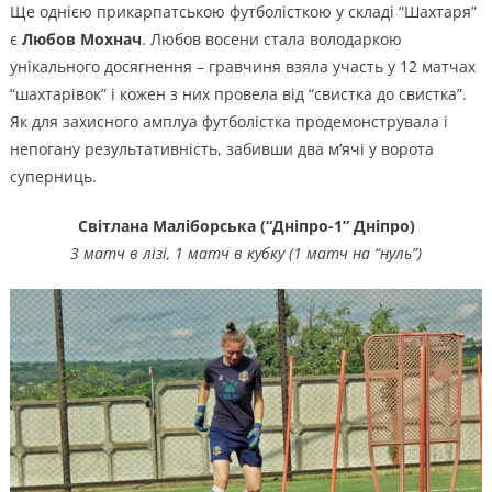
Ще однією прикарпатською футболісткою у складі “Шахтаря”
є
Любов Мохнач
. Любов восени стала володаркою
унікального досягнення – гравчиня взяла участь у 12 матчах
“шахтарівок” і кожен з них провела від “свистка до свистка”.
Як для захисного амплуа футболістка продемонструвала і
непогану результативність, забивши два м’ячі у ворота
суперниць.
Світлана Маліборська (“Дніпро-1”
Дніпро
)
3 матч в лізі, 1 матч в кубку (1 матч на “нуль”)