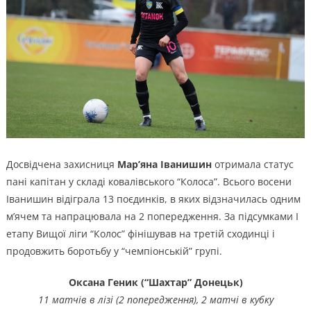
Досвідчена захисниця
Мар’яна Іванишин
отримала статус
пані капітан у складі ковалівського “Колоса”. Всього восени
Іванишин відіграла 13 поєдинків, в яких відзначилась одним
м’ячем та напрацювала на 2 попередження. За підсумками І
етапу Вищої ліги “Колос” фінішував на третій сходинці і
продовжить боротьбу у “чемпіонській” групі.
Оксана Геник (“Шахтар” Донецьк)
11 матчів в лізі (2 попередження), 2 матчі в кубку