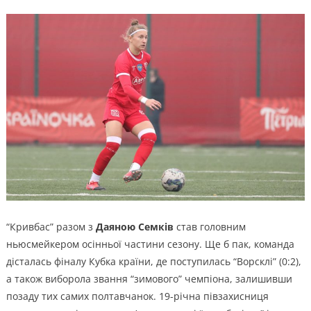
“Кривбас” разом з
Даяною Семків
став головним
ньюсмейкером осінньої частини сезону. Ще б пак, команда
дісталась фіналу Кубка країни, де поступилась “Ворсклі” (0:2),
а також виборола звання “зимового” чемпіона, залишивши
позаду тих самих полтавчанок. 19-річна півзахисниця