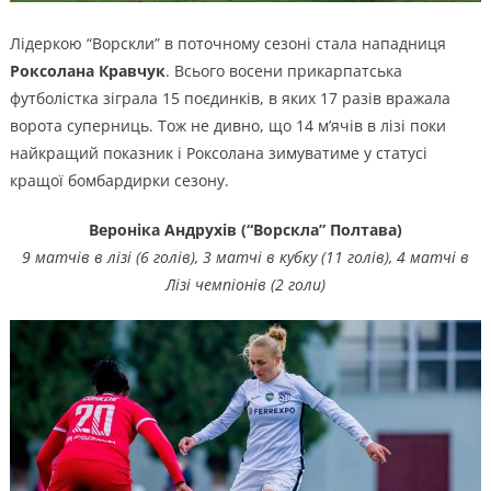
Лідеркою “Ворскли” в поточному сезоні стала нападниця
Роксолана Кравчук
. Всього восени прикарпатська
футболістка зіграла 15 поєдинків, в яких 17 разів вражала
ворота суперниць. Тож не дивно, що 14 м’ячів в лізі поки
найкращий показник і Роксолана зимуватиме у статусі
кращої бомбардирки сезону.
Вероніка Андрухів (“Ворскла” Полтава)
9 матчів в лізі (6 голів), 3 матчі в кубку (11 голів),
4 матчі в
Лізі чемпіонів (2 голи)