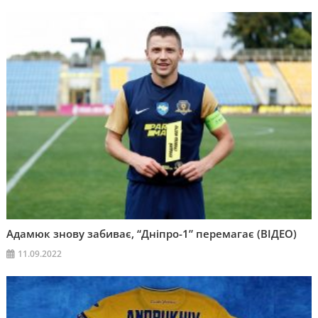
Адамюк знову забиває, “Дніпро-1” перемагає (ВІДЕО)
11.09.2022