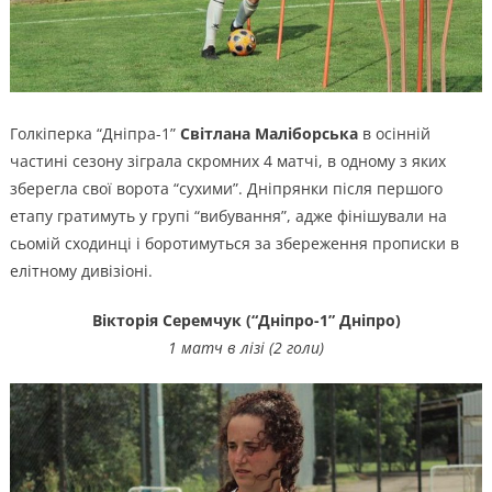
Голкіперка “Дніпра-1”
Світлана Маліборська
в осінній
частині сезону зіграла скромних 4 матчі, в одному з яких
зберегла свої ворота “сухими”. Дніпрянки після першого
етапу гратимуть у групі “вибування”, адже фінішували на
сьомій сходинці і боротимуться за збереження прописки в
елітному дивізіоні.
Вікторія Серемчук (“Дніпро-1”
Дніпро
)
1 матч в лізі (2 голи)