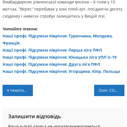
бомбардиркою рівненської команди восени – 6 голів у 10
матчах. “Верес” перебуває у зоні плей-аут, посідаючи десяту
сходинку і навесні спробує залишитись у Вищій лізі.
Читайте також:
Наші профі. Підсумки півріччя: Туреччина, Молдова,
Франція
Наші профі. Підсумки півріччя: Перша ліга ПФЛ
Наші профі. Підсумки півріччя: Юнацька ліга УПЛ U-19
Наші профі. Підсумки півріччя: Друга ліга ПФЛ
Наші профі. Підсумки півріччя: Угорщина, Кіпр, Польща
Навігація
Чемпіонат області: анонс матчів 5 туру (+ LIVE)
Олег СОСЄНКОВ: “Позиція керівництва клубу завжди одна – перемагати в кожному матчі”
записів
Залишити відповідь
Ваша e-mail адреса не оприлюднюватиметься.