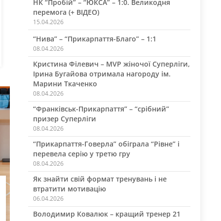
НК “Пробій” – “ЮКСА” – 1:0. Великодня
перемога (+ ВІДЕО)
15.04.2026
“Нива” – “Прикарпаття-Благо” – 1:1
08.04.2026
Кристина Філевич – MVP жіночої Суперліги,
Ірина Бугайова отримала нагороду ім.
Марини Ткаченко
08.04.2026
“Франківськ-Прикарпаття” – “срібний”
призер Суперліги
08.04.2026
“Прикарпаття-Говерла” обіграла “Рівне” і
перевела серію у третю гру
08.04.2026
Як знайти свій формат тренувань і не
втратити мотивацію
06.04.2026
Володимир Ковалюк – кращий тренер 21