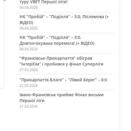
туру VBET Першої ліги!
06.04.2026
НК “Пробій” – “Поділля” – 3:0. Післямова (+
ВІДЕО)
06.04.2026
НК “Пробій” – “Поділля” – 3:0.
Довгоочікувана перемога! (+ ВІДЕО)
06.04.2026
“Франківськ-Прикарпаття” обіграв
“ІнтерХім” і пробився у фінал Суперліги
27.03.2026
“Прикарпаття-Благо” – “Лівий Берег” – 0:0
22.03.2026
Івано-Франківськ прийме Фінал восьми
Першої ліги
21.03.2026