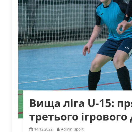
Вища ліга U-15: п
третього ігрового
14.12.2022
Admin_sport