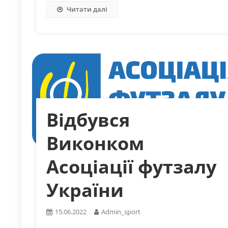
Читати далі
Відбувся
Виконком
Асоціації футзалу
України
15.06.2022
Admin_sport