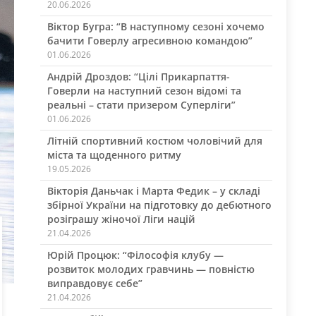
20.06.2026
Віктор Бугра: “В наступному сезоні хочемо
бачити Говерлу агресивною командою”
01.06.2026
Андрій Дроздов: “Цілі Прикарпаття-
Говерли на наступний сезон відомі та
реальні – стати призером Суперліги”
01.06.2026
Літній спортивний костюм чоловічий для
міста та щоденного ритму
19.05.2026
Вікторія Даньчак і Марта Федик – у складі
збірної України на підготовку до дебютного
розіграшу жіночої Ліги націй
21.04.2026
Юрій Процюк: “Філософія клубу —
розвиток молодих гравчинь — повністю
виправдовує себе”
21.04.2026