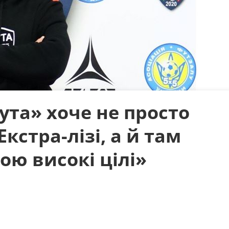
вута» хоче не просто
Екстра-лізі, а й там
ою високі цілі»