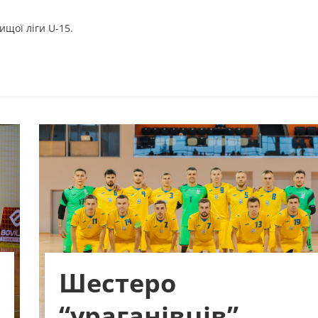
ищої ліги U-15.
Шестеро
“ураганівців”