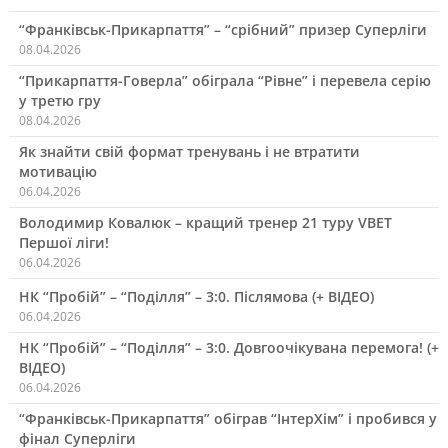
“Франківськ-Прикарпаття” – “срібний” призер Суперліги
08.04.2026
“Прикарпаття-Говерла” обіграла “Рівне” і перевела серію
у третю гру
08.04.2026
Як знайти свій формат тренувань і не втратити
мотивацію
06.04.2026
Володимир Ковалюк – кращий тренер 21 туру VBET
Першої ліги!
06.04.2026
НК “Пробій” – “Поділля” – 3:0. Післямова (+ ВІДЕО)
06.04.2026
НК “Пробій” – “Поділля” – 3:0. Довгоочікувана перемога! (+
ВІДЕО)
06.04.2026
“Франківськ-Прикарпаття” обіграв “ІнтерХім” і пробився у
фінал Суперліги