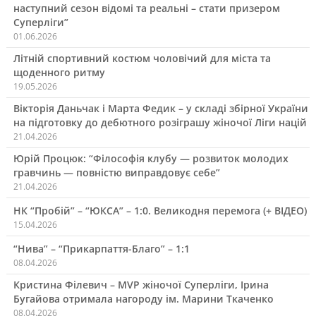
наступний сезон відомі та реальні – стати призером
Суперліги”
01.06.2026
Літній спортивний костюм чоловічий для міста та
щоденного ритму
19.05.2026
Вікторія Даньчак і Марта Федик – у складі збірної України
на підготовку до дебютного розіграшу жіночої Ліги націй
21.04.2026
Юрій Процюк: “Філософія клубу — розвиток молодих
гравчинь — повністю виправдовує себе”
21.04.2026
НК “Пробій” – “ЮКСА” – 1:0. Великодня перемога (+ ВІДЕО)
15.04.2026
“Нива” – “Прикарпаття-Благо” – 1:1
08.04.2026
Кристина Філевич – MVP жіночої Суперліги, Ірина
Бугайова отримала нагороду ім. Марини Ткаченко
08.04.2026