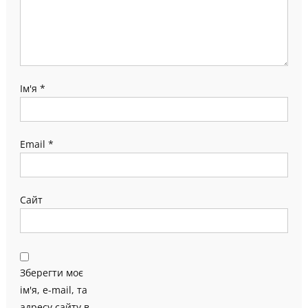
Ім'я
*
Email
*
Сайт
Зберегти моє
ім'я, e-mail, та
адресу сайту в