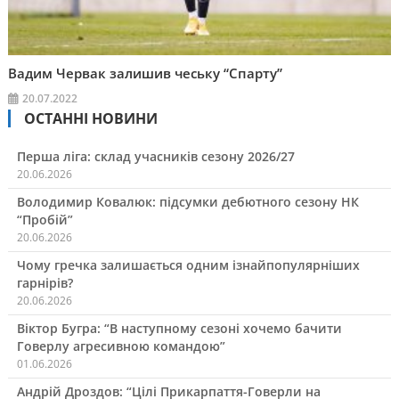
Вадим Червак залишив чеську “Спарту”
20.07.2022
ОСТАННІ НОВИНИ
Перша ліга: склад учасників сезону 2026/27
20.06.2026
Володимир Ковалюк: підсумки дебютного сезону НК
“Пробій”
20.06.2026
Чому гречка залишається одним ізнайпопулярніших
гарнірів?
20.06.2026
Віктор Бугра: “В наступному сезоні хочемо бачити
Говерлу агресивною командою”
01.06.2026
Андрій Дроздов: “Цілі Прикарпаття-Говерли на