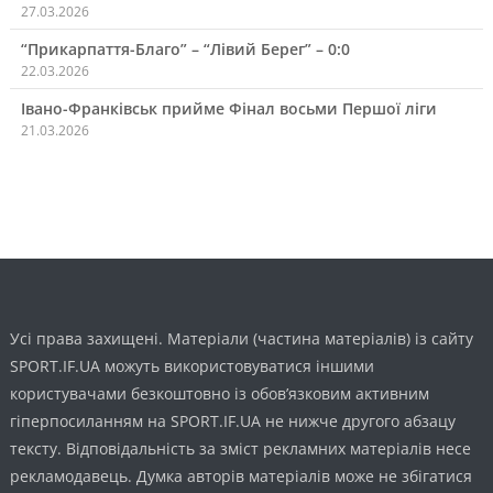
27.03.2026
“Прикарпаття-Благо” – “Лівий Берег” – 0:0
22.03.2026
Івано-Франківськ прийме Фінал восьми Першої ліги
21.03.2026
Усі права захищені. Матеріали (частина матеріалів) із сайту
SPORT.IF.UA можуть використовуватися іншими
користувачами безкоштовно із обов’язковим активним
гіперпосиланням на SPORT.IF.UA не нижче другого абзацу
тексту. Відповідальність за зміст рекламних матеріалів несе
рекламодавець. Думка авторів матеріалів може не збігатися