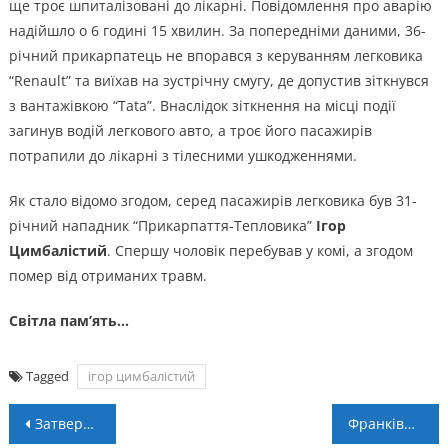
ще троє шпиталізовані до лікарні. Повідомлення про аварію
надійшло о 6 годині 15 хвилин. За попередніми даними, 36-
річний прикарпатець не впорався з керуванням легковика
“Renault” та виїхав на зустрічну смугу, де допустив зіткнувся
з вантажівкою “Tata”. Внаслідок зіткнення на місці події
загинув водій легкового авто, а троє його пасажирів
потрапили до лікарні з тілесними ушкодженнями.
Як стало відомо згодом, серед пасажирів легковика був 31-
річний нападник “Прикарпаття-Тепловика”
Ігор
Цимбалістий
. Спершу чоловік перебував у комі, а згодом
помер від отриманих травм.
Світла пам’ять…
Tagged
ігор цимбалістий
Навігація
Затверджено остаточний склад учасників Першої ліги сезону 2021/22
Франківчанки тріумфували у 4 турі Чемпіонату України 3×3