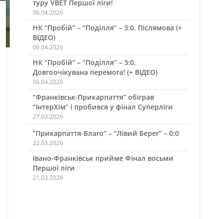
туру VBET Першої ліги!
06.04.2026
НК “Пробій” – “Поділля” – 3:0. Післямова (+
ВІДЕО)
06.04.2026
НК “Пробій” – “Поділля” – 3:0.
Довгоочікувана перемога! (+ ВІДЕО)
06.04.2026
“Франківськ-Прикарпаття” обіграв
“ІнтерХім” і пробився у фінал Суперліги
27.03.2026
“Прикарпаття-Благо” – “Лівий Берег” – 0:0
22.03.2026
Івано-Франківськ прийме Фінал восьми
Першої ліги
21.03.2026