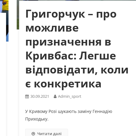
Григорчук – про
можливе
призначення в
Кривбас: Легше
відповідати, коли
є конкретика
30.09.2021
Admin_sport
У Кривому Розі шукають заміну Геннадію
Приходьку.
Читати далі