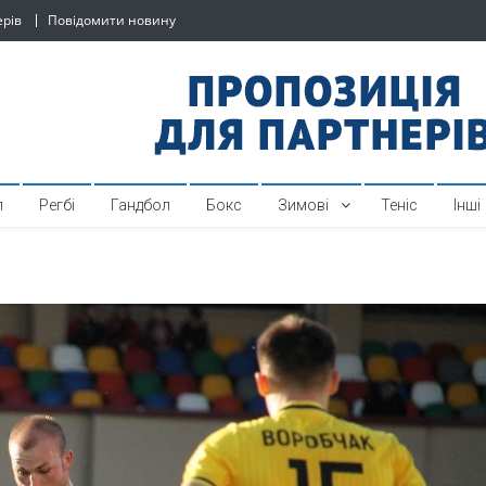
ерів
Повідомити новину
й спортивний інтернет-по
л
Регбі
Гандбол
Бокс
Зимові
Теніс
Інші