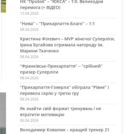
НК “Пробій” – “ЮКСА” – 1:0. Великодня
перемога (+ ВІДЕО)
15.04.2026
“Нива” – “Прикарпаття-Благо” – 1:1
08.04.2026
Кристина Філевич – MVP жіночої Суперліги,
Ірина Бугайова отримала нагороду ім.
Марини Ткаченко
08.04.2026
“Франківськ-Прикарпаття” – “срібний”
призер Суперліги
08.04.2026
“Прикарпаття-Говерла” обіграла “Рівне” і
перевела серію у третю гру
08.04.2026
Як знайти свій формат тренувань і не
втратити мотивацію
06.04.2026
Володимир Ковалюк – кращий тренер 21