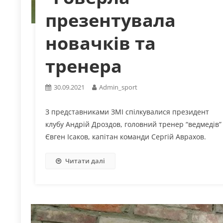
презентувала
новачків та
тренера
30.09.2021
Admin_sport
З представниками ЗМІ спілкувалися президент
клубу Андрій Дроздов, головний тренер “ведмедів”
Євген Ісаков, капітан команди Сергій Аврахов.
Читати далі