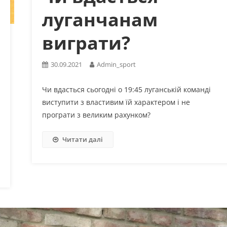
луганчанам
виграти?
30.09.2021
Admin_sport
Чи вдасться сьогодні о 19:45 луганській команді
виступити з властивим їй характером і не
програти з великим рахунком?
Читати далі