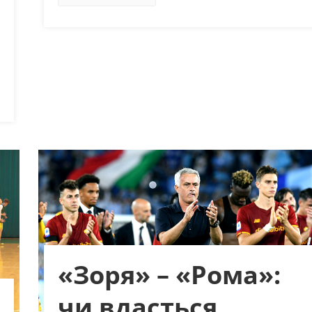
«Зоря» – «Рома»:
чи вдасться