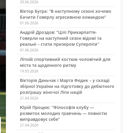
20.06.2026
Віктор Бугра: “В наступному сезоні хочемо
бачити Говерлу агресивною командою”
01.06.2026
Андрій Дроздов: “Цілі Прикарпаття-
Говерли на наступний сезон відомі та
реальні – стати призером Суперліги”
01.06.2026
Літній спортивний костюм чоловічий для
міста та щоденного ритму
19.05.2026
Вікторія Даньчак і Марта Федик – у складі
збірної України на підготовку до дебютного
розіграшу жіночої Ліги націй
21.04.2026
Юрій Процюк: “Філософія клубу —
розвиток молодих гравчинь — повністю
виправдовує себе”
21.04.2026