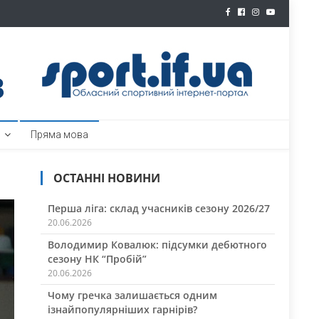
ртал
Пряма мова
ОСТАННІ НОВИНИ
Перша ліга: склад учасників сезону 2026/27
20.06.2026
Володимир Ковалюк: підсумки дебютного
сезону НК “Пробій”
20.06.2026
Чому гречка залишається одним
ізнайпопулярніших гарнірів?