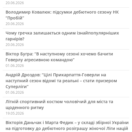
20.06.2026
Володимир Ковалюк: підсумки дебютного сезону НК
“Пробій”
20.06.2026
Чому гречка залишається одним ізнайпопулярніших
гарнірів?
20.06.2026
Віктор Бугра: “В наступному сезоні хочемо бачити
Говерлу агресивною командою”
01.06.2026
Андрій Дроздов: “Цілі Прикарпаття-Говерли на
наступний сезон відомі та реальні – стати призером
Суперліги”
01.06.2026
Літній спортивний костюм чоловічий для міста та
щоденного ритму
19.05.2026
Вікторія Даньчак і Марта Федик – у складі збірної України
на підготовку до дебютного розіграшу жіночої Ліги націй