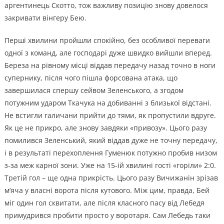
аргентинець Скотто, тож важливу позицію знову довелося
закривати вінгеру Бею.
Перші хвилини пройшли спокійно, без особливої переваги
одної з команд, але господарі дуже швидко вийшли вперед.
Береза на рівному місці віддав передачу назад точно в ноги
супернику, після чого пішла форсована атака, що
завершилася спершу сейвом Зеленського, а згодом
потужним ударом Ткачука на добиванні з близької відстані.
Не встигли галичани прийти до тями, як пропустили вдруге.
Як це не прикро, але знову завдяки «привозу». Цього разу
помилився Зеленський, який віддав дуже не точну передачу,
і в результаті перехоплення Гуменюк потужно пробив низом
з-за меж карної зони. Уже на 15-ій хвилині гості «горіли» 2:0.
Третій гол – ще одна прикрість. Цього разу Вичижанін зрізав
м’яча у власні ворота після кутового. Між цим, правда, Бей
міг один гол сквитати, але після класного пасу від Лебедя
примудрився пробити просто у воротаря. Сам Лебедь таки