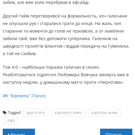
забив, але вже коли перебував в офсайді.
Другий тайм перетворився на формальність, хоч галичани
не опускали рук і старалися грати до кінця. На жаль, їхні
старання та моменти до голів не призвели, а от львів’яни
забили свій, вже без допомоги суперника. Галенков на
швидкості пролетів флангом і віддав передачу на Гуменюка,
а той не схибив.
Тож 4:0 – найбільша поразка галичан в сезоні.
Реабілітуватися підопічні Любомира Вовчука зможуть вже в
наступну неділю, у домашньому матчі проти «Чернігова».
ФК “Карпати” (Галич)
Tagged
друга ліга
карпати галич
карпати львів
пфл
Навігація
Франківчанка стала чемпіонкою світу з веслування на байдарках і каное
“Прикарпаття-Тепловик” – “Фенікс”: анонс матчу 6-го туру