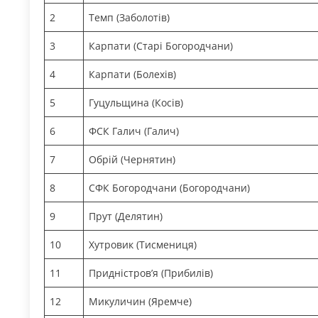
2
Темп (Заболотів)
3
Карпати (Старі Богородчани)
4
Карпати (Болехів)
5
Гуцульщина (Косів)
6
ФСК Галич (Галич)
7
Обрій (Чернятин)
8
СФК Богородчани (Богородчани)
9
Прут (Делятин)
10
Хутровик (Тисмениця)
11
Придністров’я (Прибилів)
12
Микуличин (Яремче)