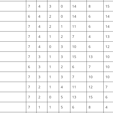
7
4
3
0
14
8
15
6
4
2
0
14
6
14
7
4
2
1
11
6
14
7
4
1
2
7
4
13
7
4
0
3
10
6
12
7
3
1
3
15
13
10
6
3
1
2
6
7
10
7
3
1
3
7
10
10
7
2
1
4
11
12
7
7
2
0
5
13
15
6
7
1
1
5
6
8
4