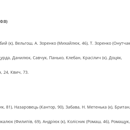
0:0)
ий (к), Вельгош, А. Зоренко (Михайлюк, 46), Т. Зоренко (Онутчак
урда, Данилюк, Савчук, Панько, Клебан, Красілич (к), Доцяк,
, 24, Квич, 73.
, 81), Назаровець (Кантор, 90), Забава, Н. Метенька (к), Британ,
алюк (Филипів, 69), Андріюк (к), Колісник (Ромаш, 46), Ромащук,