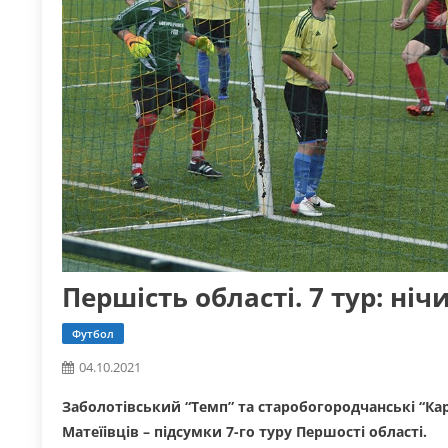
Першість області. 7 тур: ніч
Футбол
04.10.2021
Заболотівський “Темп” та старобогородчанські “Ка
Матеїівців – підсумки 7-го туру Першості області.