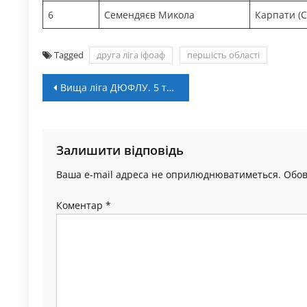
6
Семендяєв Микола
Карпати (С
Tagged
друга ліга іфоаф
першість області
Навігація
Вища ліга ДЮФЛУ. 5 тур: “Ліцей-Вікторія” здобула сім очок
записів
Залишити відповідь
Ваша e-mail адреса не оприлюднюватиметься.
Обов
Коментар
*