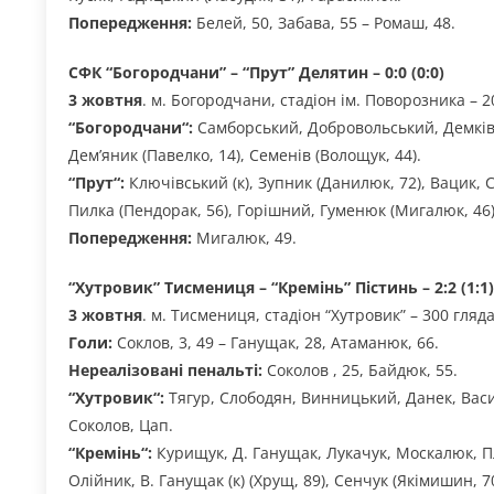
Попередження:
Белей, 50, Забава, 55 – Ромаш, 48.
СФК “Богородчани” – “Прут” Делятин – 0:0 (0:0)
3 жовтня
. м. Богородчани, стадіон ім. Поворозника – 2
“
Богородчани
“:
Самборський, Добровольський, Демків, 
Дем’яник (Павелко, 14), Семенів (Волощук, 44).
“
Прут
“:
Ключівський (к), Зупник (Данилюк, 72), Вацик, С
Пилка (Пендорак, 56), Горішний, Гуменюк (Мигалюк, 46
Попередження:
Мигалюк, 49.
“Хутровик” Тисмениця – “Кремінь” Пістинь – 2:2 (1:1)
3 жовтня
. м. Тисмениця, стадіон “Хутровик” – 300 гляда
Голи:
Соклов, 3, 49 – Ганущак, 28, Атаманюк, 66.
Нереалізовані пенальті:
Соколов , 25, Байдюк, 55.
“
Хутровик
“:
Тягур, Слободян, Винницький, Данек, Васи
Соколов, Цап.
“
Кремінь
“:
Курищук, Д. Ганущак, Лукачук, Москалюк, Пл
Олійник, В. Ганущак (к) (Хрущ, 89), Сенчук (Якімишин, 70