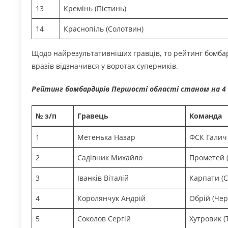
13
Кремінь (Пістинь)
14
Краснопіль (Солотвин)
Щодо найрезультативніших гравців, то рейтинг бомба
вразів відзначився у воротах суперників.
Рейтинг бомбардирів Першості області станом на 4
№ з/п
Гравець
Команда
1
Метенька Назар
ФСК Галич 
2
Садівник Михайло
Прометей (
3
Іванків Віталій
Карпати (С
4
Королянчук Андрій
Обрій (Че
5
Соколов Сергій
Хутровик (