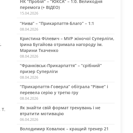
НК “Пробій” – “ЮКСА” – 1:0. Великодня
перемога (+ ВІДЕО)
15.04.2026
“Нива” – “Прикарпаття-Благо” – 1:1
08.04.2026
Кристина Філевич – MVP жіночої Суперліги,
,
Ірина Бугайова отримала нагороду ім.
Марини Ткаченко
08.04.2026
“Франківськ-Прикарпаття” – “срібний”
призер Суперліги
08.04.2026
“Прикарпаття-Говерла” обіграла “Рівне” і
перевела серію у третю гру
08.04.2026
Як знайти свій формат тренувань і не
 Т.
втратити мотивацію
06.04.2026
Володимир Ковалюк – кращий тренер 21