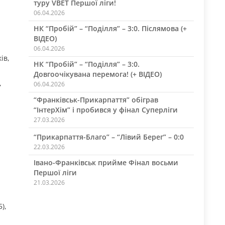
туру VBET Першої ліги!
06.04.2026
НК “Пробій” – “Поділля” – 3:0. Післямова (+
ВІДЕО)
06.04.2026
ів,
НК “Пробій” – “Поділля” – 3:0.
Довгоочікувана перемога! (+ ВІДЕО)
,
06.04.2026
“Франківськ-Прикарпаття” обіграв
“ІнтерХім” і пробився у фінал Суперліги
27.03.2026
“Прикарпаття-Благо” – “Лівий Берег” – 0:0
22.03.2026
Івано-Франківськ прийме Фінал восьми
Першої ліги
21.03.2026
),