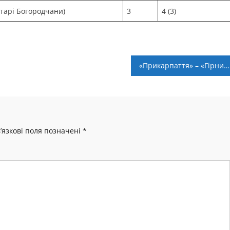
тарі Богородчани)
3
4 (3)
«Прикарпаття» – «Гірник-Спорт» – 0:1. Післямова
’язкові поля позначені
*