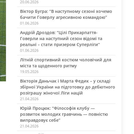
20.06.2026
Віктор Бугра: “В наступному сезоні хочемо
бачити Говерлу агресивною командою”
01.06.2026
Андрій Дроздов: “Цілі Прикарпаття-
Говерли на наступний сезон відомі та
реальні – стати призером Суперліги”
01.06.2026
Літній спортивний костюм чоловічий для
міста та щоденного ритму
19.05.2026
Вікторія Даньчак і Марта Федик – у складі
збірної України на підготовку до дебютного
розіграшу жіночої Ліги націй
21.04.2026
Юрій Процюк: “Філософія клубу —
розвиток молодих гравчинь — повністю
виправдовує себе”
21.04.2026