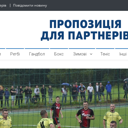
ерів
Повідомити новину
й спортивний інтернет-по
л
Регбі
Гандбол
Бокс
Зимові
Теніс
Інші