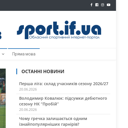
ртал
Пряма мова
ОСТАННІ НОВИНИ
Перша ліга: склад учасників сезону 2026/27
20.06.2026
Володимир Ковалюк: підсумки дебютного
сезону НК “Пробій”
20.06.2026
Чому гречка залишається одним
ізнайпопулярніших гарнірів?