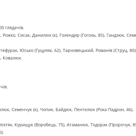
00 глядачів.
Рожко, Сисак, Данилюк (к), Голендир (Гоголь, 85), Гандзюк, Семк
тефурак, Юсько (Гуцуляк, 62), Тарновецький, Романів (Струц, 80)
), Ковалюк.
чів.
люк, Семенчук (к), Чопик, Байдюк, Пентелюк (Рока Падрон, 46),
іхтяк, Курищук (Воробець, 75), Атаманюк, Тодорак (Пророчук, 85
).