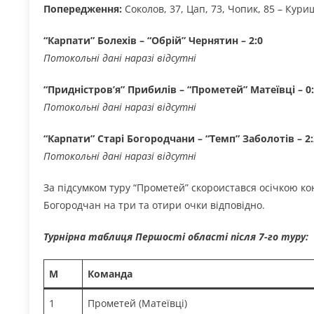
Попередження:
Соколов, 37, Цап, 73, Чопик, 85 – Курищ
“Карпати” Болехів – “Обрій” Чернятин – 2:0
Потокольні дані наразі відсутні
“Придністров’я” Прибилів – “Прометей” Матеївці – 0
Потокольні дані наразі відсутні
“Карпати” Старі Богородчани – “Темп” Заболотів – 2:
Потокольні дані наразі відсутні
За підсумком туру “Прометей” скороистався осічкою кон
Богородчан на три та отири очки відповідно.
Турнірна таблиця Першості області після 7-го туру:
М
Команда
1
Прометей (Матеївці)