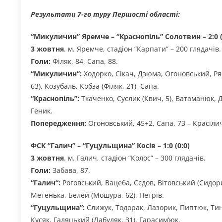
Результати 7-го туру Першості області:
“Микуличин” Яремче – “Краснопіль” Солотвин – 2:0 (
3 жовтня
. м. Яремче, стадіон “Карпати” – 200 глядачів.
Голи:
Філяк, 84, Сапа, 88.
“Микуличин”:
Ходорко, Сікач, Дзюма, Огоновський, Ряб
63), Козубаль, Кобза (Філяк, 21), Сапа.
“Краснопіль”:
Ткаченко, Суслик (Квич, 5), Ватаманюк, Д
Геник.
Попередження:
Огоновський, 45+2, Сапа, 73 – Красілич
ФСК “Галич” – “Гуцульщина” Косів – 1:0 (0:0)
3 жовтня
. м. Галич, стадіон “Колос” – 300 глядачів.
Голи:
Забава, 87.
“
Галич
“:
Роговський, Вацеба, Сєдов, Вітовський (Сидорик
Метенька, Белей (Мошура, 62), Петрів.
“Гуцульщина”:
Слижук, Тодорак, Лазорик, Пиптюк, Тинк
Кусяк, Гадяцький (Лабудяк, 31), Гарасим’юк.