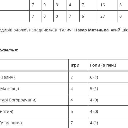
7
0
3
4
7
16
3
7
0
0
7
6
27
0
рдирів очолю\ нападник ФСК “Галич”
Назар Метенька
, який ші
 жовтня:
Ігри
Голи (з пен.)
(Галич)
7
6 (1)
Матеївці)
4
5 (1)
тарі Богородчани)
4
4 (0)
рнятин)
5
4 (0)
Тисмениця)
7
4 (1)