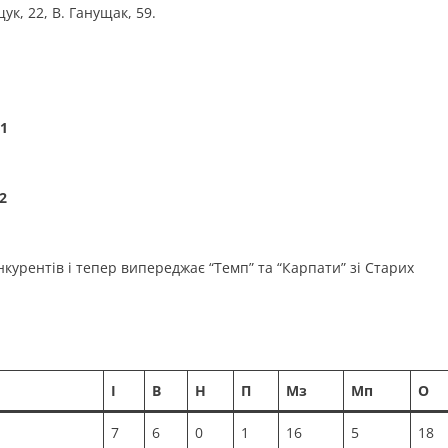
ук, 22, В. Ганущак, 59.
:1
2
курентів і тепер випереджає “Темп” та “Карпати” зі Старих
І
В
Н
П
Мз
Мп
О
7
6
0
1
16
5
18