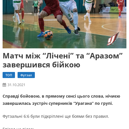
Матч між “Лічені” та “Аразом”
завершився бійкою
ТОП
Футзал
31.10.2021
Справді бойовою, в прямому сенсі цього слова, нічиєю
завершилась зустріч суперників “Урагана” по групі.
Футзальні 6:6 були підкріплені ще боями без правил.