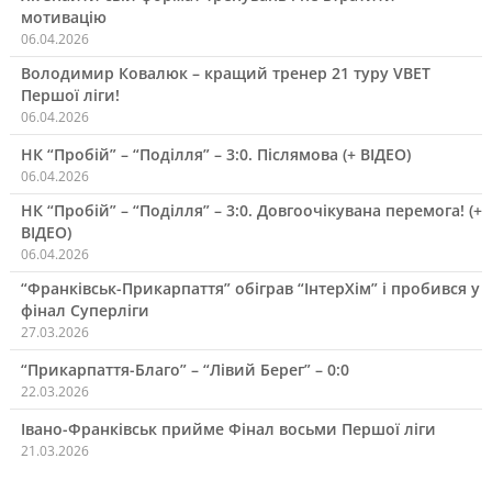
мотивацію
06.04.2026
Володимир Ковалюк – кращий тренер 21 туру VBET
Першої ліги!
06.04.2026
НК “Пробій” – “Поділля” – 3:0. Післямова (+ ВІДЕО)
06.04.2026
НК “Пробій” – “Поділля” – 3:0. Довгоочікувана перемога! (+
ВІДЕО)
06.04.2026
“Франківськ-Прикарпаття” обіграв “ІнтерХім” і пробився у
фінал Суперліги
27.03.2026
“Прикарпаття-Благо” – “Лівий Берег” – 0:0
22.03.2026
Івано-Франківськ прийме Фінал восьми Першої ліги
21.03.2026