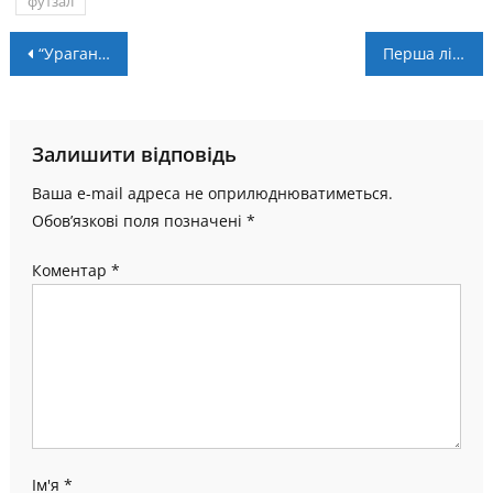
футзал
Навігація
“Ураган” – “Юнайтед Галац” – 2:0. Три з трьох
Перша ліга. Прикарпаття-ДЮСШ №3 – Львів-Янтарочка – 2:0
записів
Залишити відповідь
Ваша e-mail адреса не оприлюднюватиметься.
Обов’язкові поля позначені
*
Коментар
*
Ім'я
*