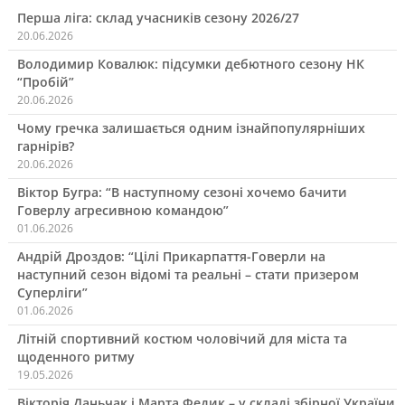
Перша ліга: склад учасників сезону 2026/27
20.06.2026
Володимир Ковалюк: підсумки дебютного сезону НК
“Пробій”
20.06.2026
Чому гречка залишається одним ізнайпопулярніших
гарнірів?
20.06.2026
Віктор Бугра: “В наступному сезоні хочемо бачити
Говерлу агресивною командою”
01.06.2026
Андрій Дроздов: “Цілі Прикарпаття-Говерли на
наступний сезон відомі та реальні – стати призером
Суперліги”
01.06.2026
Літній спортивний костюм чоловічий для міста та
щоденного ритму
19.05.2026
Вікторія Даньчак і Марта Федик – у складі збірної України