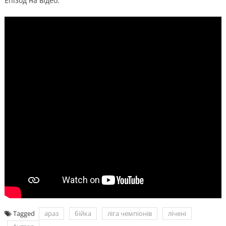
Епізод на відео:
Tagged
араз
бійка
ліга чемпіонів
лічені