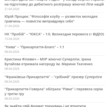
на підготовку до дебютного розіграшу жіночої Ліги націй
21.04.2026
Юрій Процюк: “Філософія клубу — розвиток молодих
гравчинь — повністю виправдовує себе”
21.04.2026
НК “Пробій” – “ЮКСА” – 1:0. Великодня перемога (+ ВІДЕО)
15.04.2026
“Нива” – “Прикарпаття-Благо” – 1:1
08.04.2026
Кристина Філевич – MVP жіночої Суперліги, Ірина
Бугайова отримала нагороду ім. Марини Ткаченко
08.04.2026
“Франківськ-Прикарпаття” – “срібний” призер Суперліги
08.04.2026
“Прикарпаття-Говерла” обіграла “Рівне” і перевела серію
у третю гру
08.04.2026
Як знайти свій формат тренувань і не втратити