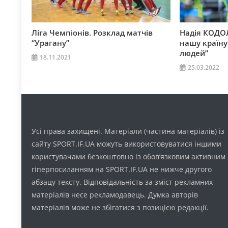
Ліга Чемпіонів. Розклад матчів
Надія КОДОЛ
“Урагану”
нашу країну
людей”
18.11.2021
25.03.2022
Усі права захищені. Матеріали (частина матеріалів) із
сайту SPORT.IF.UA можуть використовуватися іншими
користувачами безкоштовно із обов’язковим активним
гіперпосиланням на SPORT.IF.UA не нижче другого
абзацу тексту. Відповідальність за зміст рекламних
матеріалів несе рекламодавець. Думка авторів
матеріалів може не збігатися з позицією редакції.