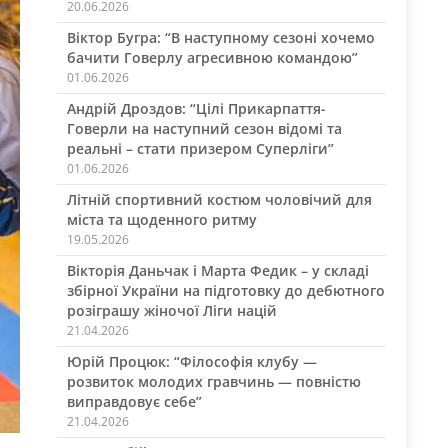
20.06.2026
Віктор Бугра: “В наступному сезоні хочемо
бачити Говерлу агресивною командою”
01.06.2026
Андрій Дроздов: “Цілі Прикарпаття-
Говерли на наступний сезон відомі та
реальні – стати призером Суперліги”
01.06.2026
Літній спортивний костюм чоловічий для
міста та щоденного ритму
19.05.2026
Вікторія Даньчак і Марта Федик – у складі
збірної України на підготовку до дебютного
розіграшу жіночої Ліги націй
21.04.2026
Юрій Процюк: “Філософія клубу —
розвиток молодих гравчинь — повністю
виправдовує себе”
21.04.2026