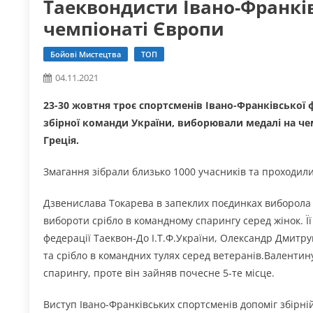
Таеквондисти Івано-Франкі
чемпіонаті Європи
Бойові Мистецтва
ТОП
04.11.2021
23-30 жовтня троє спортсменів Івано-Франківської фі
збірної команди України, виборювали медалі на чем
Греція.
Змагання зібрали близько 1000 учасників та проходили 
Дзвенислава Токарева в запеклих поєдинках виборола 
вибороти срібло в командному спарингу серед жінок. Її
федерації Таеквон-До І.Т.Ф.України, Олександр Дмитру
та срібло в командних тулях серед ветеранів.Валентин
спарингу, проте він зайняв почесне 5-те місце.
Виступ Івано-Франківських спортсменів допоміг збірні