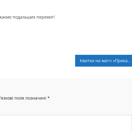
ажаємо подальших перемог!
Квитки на матч «Прикарпаття» – «Олімпік» вже у продажу
’язкові поля позначені
*