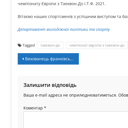
чемпіонату Європи з Таеквон-До І.Т.Ф. 2021.
Вітаємо наших спортсменів з успішним виступом та б
Департамент молодіжної політики та спорту
Tagged
таеквон-до
чемпіонат європи з таеквон-до
Навігація
Вихованець франківського регбі продовжить кар’єру у Франції
записів
Залишити відповідь
Ваша e-mail адреса не оприлюднюватиметься.
Обов
Коментар
*