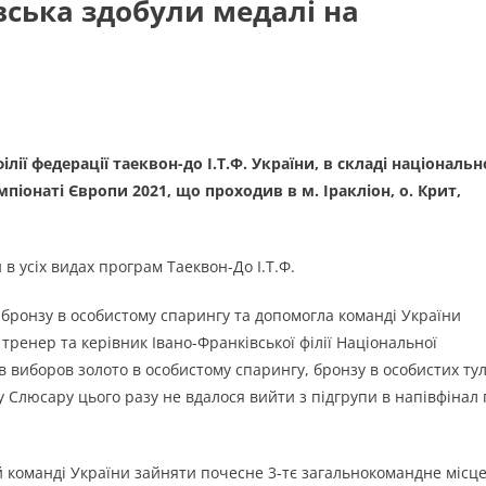
вська здобули медалі на
лії федерації таеквон-до І.Т.Ф. України, в складі національн
піонаті Європи 2021, що проходив в м. Іракліон, о. Крит,
в усіх видах програм Таеквон-До І.Т.Ф.
бронзу в особистому спарингу та допомогла команді України
 тренер та керівник Івано-Франківської філії Національної
в виборов золото в особистому спарингу, бронзу в особистих ту
у Слюсару цього разу не вдалося вийти з підгрупи в напівфінал 
й команді України зайняти почесне 3-тє загальнокомандне місц