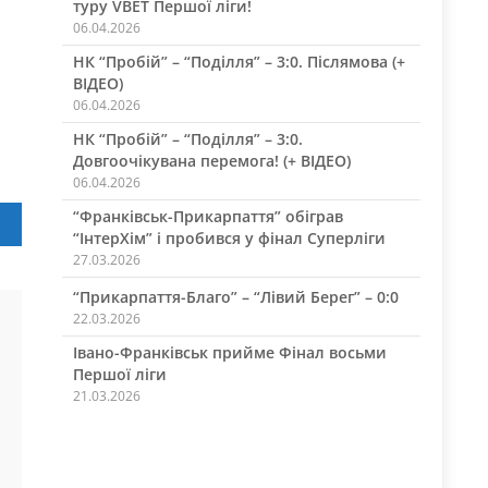
туру VBET Першої ліги!
06.04.2026
НК “Пробій” – “Поділля” – 3:0. Післямова (+
ВІДЕО)
06.04.2026
НК “Пробій” – “Поділля” – 3:0.
Довгоочікувана перемога! (+ ВІДЕО)
06.04.2026
“Франківськ-Прикарпаття” обіграв
“ІнтерХім” і пробився у фінал Суперліги
27.03.2026
“Прикарпаття-Благо” – “Лівий Берег” – 0:0
22.03.2026
Івано-Франківськ прийме Фінал восьми
Першої ліги
21.03.2026