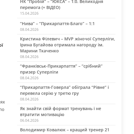
НК “Пробій” – “ЮКСА” – 1:0. Великодня
перемога (+ ВІДЕО)
15.04.2026
“Нива” – “Прикарпаття-Благо” – 1:1
08.04.2026
Кристина Філевич – MVP жіночої Суперліги,
Ірина Бугайова отримала нагороду ім.
ої
Марини Ткаченко
08.04.2026
“Франківськ-Прикарпаття” – “срібний”
призер Суперліги
08.04.2026
“Прикарпаття-Говерла” обіграла “Рівне” і
перевела серію у третю гру
08.04.2026
лях
Як знайти свій формат тренувань і не
по
втратити мотивацію
06.04.2026
Володимир Ковалюк – кращий тренер 21
е