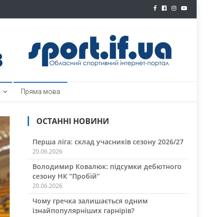
ртал
Пряма мова
ОСТАННІ НОВИНИ
Перша ліга: склад учасників сезону 2026/27
20.06.2026
Володимир Ковалюк: підсумки дебютного
сезону НК “Пробій”
20.06.2026
Чому гречка залишається одним
ізнайпопулярніших гарнірів?