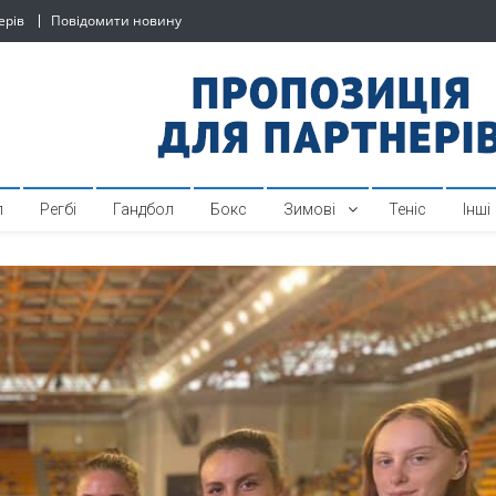
ерів
Повідомити новину
й спортивний інтернет-по
л
Регбі
Гандбол
Бокс
Зимові
Теніс
Інші