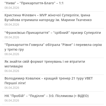
“Нива” – “Прикарпаття-Благо” – 1:1
08.04.2026
Кристина Філевич – MVP жіночої Суперліги, Ірина
Бугайова отримала нагороду ім. Марини Ткаченко
08.04.2026
“Франківськ-Прикарпаття” – “срібний” призер Суперліги
08.04.2026
“Прикарпаття-Говерла” обіграла “Рівне” і перевела серію
у третю гру
08.04.2026
Як знайти свій формат тренувань і не втратити
мотивацію
06.04.2026
Володимир Ковалюк – кращий тренер 21 туру VBET
Першої ліги!
06.04.2026
НК “Пробій” – “Поділля” – 3:0. Післямова (+ ВІДЕО)
06.04.2026