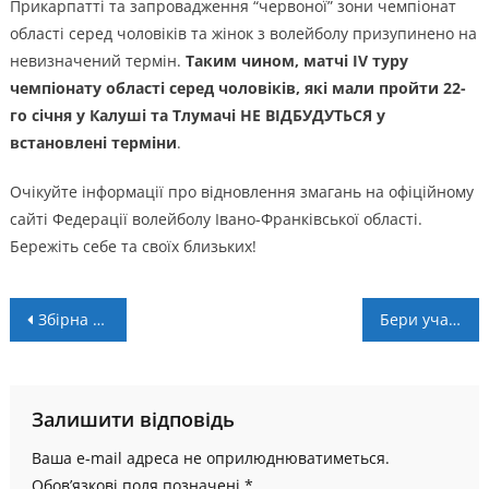
Прикарпатті та запровадження “червоної” зони чемпіонат
області серед чоловіків та жінок з волейболу призупинено на
невизначений термін.
Таким чином, матчі IV туру
чемпіонату області серед чоловіків, які мали пройти 22-
го січня у Калуші та Тлумачі НЕ ВІДБУДУТЬСЯ
у
встановлені терміни
.
Очікуйте інформації про відновлення змагань на офіційному
сайті Федерації волейболу Івано-Франківської області.
Бережіть себе та своїх близьких!
Навігація
Збірна Прикарпаття вирушає на чемпіонат України серед юніорів
Бери участь у благодійному аукціоні в підтримку Степана Рибака!
записів
Залишити відповідь
Ваша e-mail адреса не оприлюднюватиметься.
Обов’язкові поля позначені
*