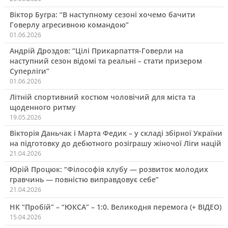
Віктор Бугра: “В наступному сезоні хочемо бачити
Говерлу агресивною командою”
01.06.2026
Андрій Дроздов: “Цілі Прикарпаття-Говерли на
наступний сезон відомі та реальні – стати призером
Суперліги”
01.06.2026
Літній спортивний костюм чоловічий для міста та
щоденного ритму
19.05.2026
Вікторія Даньчак і Марта Федик – у складі збірної України
на підготовку до дебютного розіграшу жіночої Ліги націй
21.04.2026
Юрій Процюк: “Філософія клубу — розвиток молодих
гравчинь — повністю виправдовує себе”
21.04.2026
НК “Пробій” – “ЮКСА” – 1:0. Великодня перемога (+ ВІДЕО)
15.04.2026