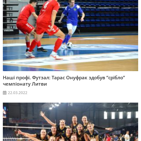
Наші профі. Футзал: Тарас Онуфрак здобув “срібло”
чемпіонату Литви
22.03.2022