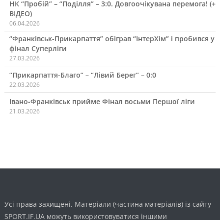
НК “Пробій” – “Поділля” – 3:0. Довгоочікувана перемога! (+
ВІДЕО)
06.04.2026
“Франківськ-Прикарпаття” обіграв “ІнтерХім” і пробився у
фінал Суперліги
27.03.2026
“Прикарпаття-Благо” – “Лівий Берег” – 0:0
22.03.2026
Івано-Франківськ прийме Фінал восьми Першої ліги
21.03.2026
Усі права захищені. Матеріали (частина матеріалів) із сайту
SPORT.IF.UA можуть використовуватися іншими