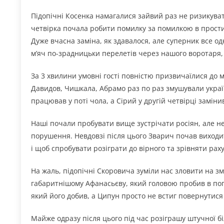
Підопічні Косенка намагалися зайвий раз не ризикувати
четвірка почала робити помилку за помилкою в прости
Дуже вчасна заміна, як здавалося, але суперник все од
м’яч по-зрадницьки перелетів через нашого воротаря, 
За 3 хвилини умовні гості повністю призвичаїлися до м
Давидов, Чишкала, Абрамо раз по раз змушували україн
працював у поті чола, а Сірий у другій четвірці замі
Наші почали пробувати вище зустрічати росіян, але не
порушення. Невдовзі після цього Зварич почав виходи
і щоб спробувати розіграти до вірного та зрівняти рах
На жаль, підопічні Скоровича зуміли нас зловити на з
габаритнішому Афанасьєву, який головою пробив в поп
який його добив, а Ципун просто не встиг повернутися у
Майже одразу після цього під час розіграшу штучної біл