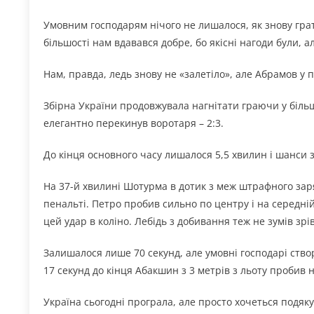
Умовним господарям нічого не лишалося, як знову грат
більшості нам вдавався добре, бо якісні нагоди були, ал
Нам, правда, ледь знову не «залетіло», але Абрамов у 
Збірна України продовжувала нагнітати граючи у біль
елегантно перекинув воротаря – 2:3.
До кінця основного часу лишалося 5,5 хвилин і шанси 
На 37-й хвилині Шотурма в дотик з меж штрафного зар
пенальті. Петро пробив сильно по центру і на середні
цей удар в коліно. Лебідь з добивання теж не зумів зр
Залишалося лише 70 секунд, але умовні господарі створ
17 секунд до кінця Абакшин з 3 метрів з льоту пробив 
Україна сьогодні програла, але просто хочеться подяку