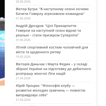
20.06.2026
Віктор Бугра: “В наступному сезоні хочемо
бачити Говерлу агресивною командою”
01.06.2026
Андрій Дроздов: “Цілі Прикарпаття-
Говерли на наступний сезон відомі та
реальні – стати призером Суперліги”
01.06.2026
Літній спортивний костюм чоловічий для
міста та щоденного ритму
19.05.2026
Вікторія Даньчак і Марта Федик – у складі
збірної України на підготовку до дебютного
розіграшу жіночої Ліги націй
21.04.2026
Юрій Процюк: “Філософія клубу —
а
розвиток молодих гравчинь — повністю
виправдовує себе”
21.04.2026