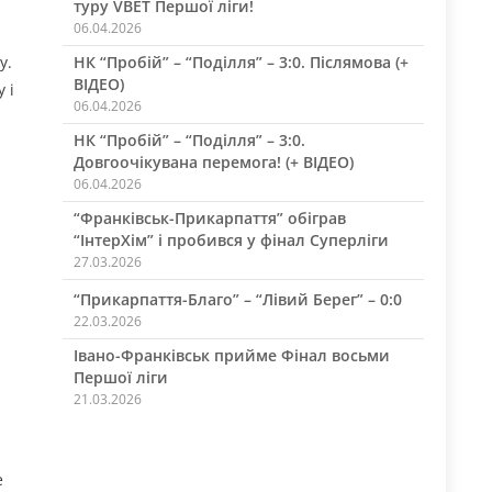
туру VBET Першої ліги!
06.04.2026
у.
НК “Пробій” – “Поділля” – 3:0. Післямова (+
ВІДЕО)
 і
06.04.2026
НК “Пробій” – “Поділля” – 3:0.
Довгоочікувана перемога! (+ ВІДЕО)
06.04.2026
“Франківськ-Прикарпаття” обіграв
“ІнтерХім” і пробився у фінал Суперліги
27.03.2026
“Прикарпаття-Благо” – “Лівий Берег” – 0:0
22.03.2026
Івано-Франківськ прийме Фінал восьми
Першої ліги
21.03.2026
е