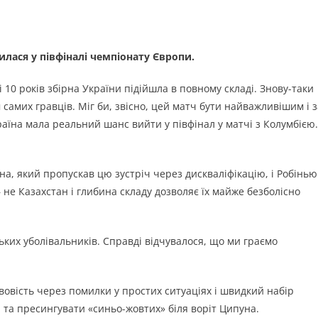
лася у півфіналі чемпіонату Європи.
10 років збірна України підійшла в повному складі. Знову-таки
самих гравців. Міг би, звісно, цей матч бути найважливішим і з
країна мала реальний шанс вийти у півфінал у матчі з Колумбією.
на, який пропускав цю зустріч через дискваліфікацію, і Робінью
– не Казахстан і глибина складу дозволяє їх майже безболісно
ких уболівальників. Справді відчувалося, що ми граємо
вовість через помилки у простих ситуаціях і швидкий набір
 та пресингувати «синьо-жовтих» біля воріт Ципуна.