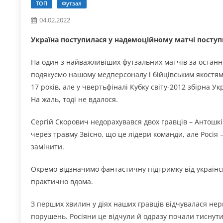
ТОП
Футзал
04.02.2022
Україна поступилася у надемоційному матчі поступи
На один з найважливіших футзальних матчів за останні 
подякуємо нашому медперсоналу і бійцівським якостям 
17 років, але у чвертьфіналі Кубку світу-2012 збірна У
На жаль, тоді не вдалося.
Сергій Скорович недорахувався двох гравців – Антошкі
через травму Звісно, що це лідери команди, але Росія 
замінити.
Окремо відзначимо фантастичну підтримку від українсь
практично вдома.
З перших хвилин у діях наших гравців відчувалася нер
порушень. Росіяни це відчули й одразу почали тиснути