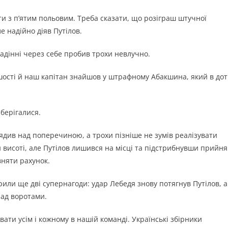
и з п’ятим польовим. Треба сказати, що розіграш штучної
е надійно діяв Путілов.
падінні через себе пробив трохи невлучно.
шості й наш капітан знайшов у штрафному Абакшина, який в дот
зберігалися.
ядив над поперечиною, а трохи пізніше не зумів реалізувати
й висоті, але Путілов лишився на місці та підстрибнувши прийня
івняти рахунок.
или ще дві супернагоди: удар Лебедя знову потягнув Путілов, а
над воротами.
вати усім і кожному в нашій команді. Українські збірники