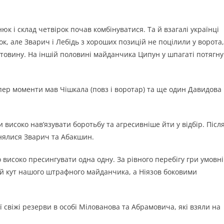
к і склад четвірок почав комбінуватися. Та й взагалі українці
к, але Зварич і Лебідь з хороших позицій не поцілили у ворота,
естовину. На іншій половині майданчика Ципун у шпагаті потягну
пер моменти мав Чішкала (повз і воротар) та ще один Давидова
 високо нав’язувати боротьбу та агресивніше йти у відбір. Післ
инялися Зварич та Абакшин.
 високо пресингувати одна одну. За рівного перебігу гри умовні
вий кут нашого штрафного майданчика, а Ніязов боковими
ї свіжі резерви в особі Мілованова та Абрамовича, які взяли на