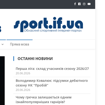
ртал
Пряма мова
ОСТАННІ НОВИНИ
Перша ліга: склад учасників сезону 2026/27
20.06.2026
Володимир Ковалюк: підсумки дебютного
сезону НК “Пробій”
20.06.2026
Чому гречка залишається одним
ізнайпопулярніших гарнірів?