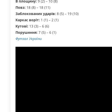
В площину:
9 (2) – 10 (8)
Повз:
18 (8) – 18 (11)
Заблокованих ударів:
8 (5) – 19 (10)
Каркас воріт:
1 (1) – 2 (1)
Кутові:
13 (3) – 6 (6)
Порушення:
7 (5) – 6 (1)
Футзал України