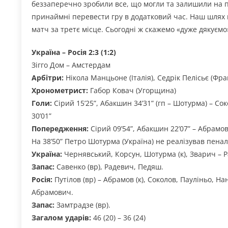
беззаперечно зробили все, що могли та залишили на п
принаймні перевести гру в додатковий час. Наш шлях 
матч за третє місце. Сьогодні ж скажемо «дуже дякуємо»
Україна – Росія 2:3 (1:2)
Зігго Дом – Амстердам
Арбітри:
Нікола Манцьоне (Італія), Седрік Пелісьє (Фра
Хронометрист:
Габор Ковач (Угорщина)
Голи:
Сірий 15’25”, Абакшин 34’31” (гп – Шотурма) – Соко
30’01”
Попередження:
Сірий 09’54”, Абакшин 22’07” – Абрамов
На 38’50” Петро Шотурма (Україна) не реалізував пенал
Україна:
Чернявський, Корсун, Шотурма (к), Зварич – 
Запас:
Савенко (вр), Радевич, Педяш.
Росія:
Путілов (вр) – Абрамов (к), Соколов, Пауліньо, Н
Абрамович.
Запас:
Замтрадзе (вр).
Загалом ударів:
46 (20) – 36 (24)