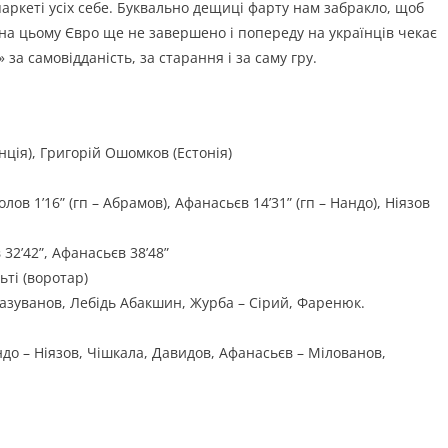
аркеті усіх себе. Буквально дещиці фарту нам забракло, щоб
на цьому Євро ще не завершено і попереду на українців чекає
 за самовідданість, за старання і за саму гру.
нція), Григорій Ошомков (Естонія)
лов 1’16” (гп – Абрамов), Афанасьєв 14’31” (гп – Нандо), Ніязов
 32’42”, Афанасьєв 38’48”
ьті (воротар)
Разуванов, Лебідь Абакшин, Журба – Сірий, Фаренюк.
андо – Ніязов, Чішкала, Давидов, Афанасьєв – Мілованов,