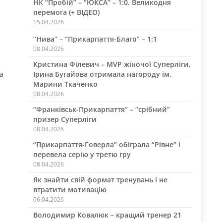
НК “Пробій” – “ЮКСА” – 1:0. Великодня
перемога (+ ВІДЕО)
15.04.2026
“Нива” – “Прикарпаття-Благо” – 1:1
08.04.2026
Кристина Філевич – MVP жіночої Суперліги,
а
Ірина Бугайова отримала нагороду ім.
Марини Ткаченко
08.04.2026
“Франківськ-Прикарпаття” – “срібний”
призер Суперліги
08.04.2026
“Прикарпаття-Говерла” обіграла “Рівне” і
перевела серію у третю гру
08.04.2026
Як знайти свій формат тренувань і не
втратити мотивацію
06.04.2026
Володимир Ковалюк – кращий тренер 21