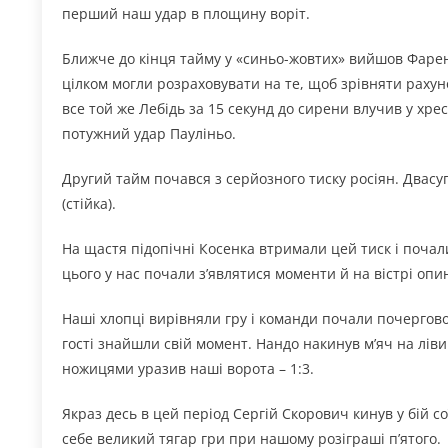
перший наш удар в площину воріт.
Ближче до кінця тайму у «синьо-жовтих» вийшов Фареню
цілком могли розраховувати на те, щоб зрівняти рахуно
все той же Лебідь за 15 секунд до сирени влучив у хр
потужний удар Пауліньо.
Другий тайм почався з серйозного тиску росіян. Двасу
(стійка).
На щастя підопічні Косенка втримали цей тиск і почали
цього у нас почали з’являтися моменти й на вістрі оп
Наші хлопці вирівняли гру і команди почали почергово
гості знайшли свій момент. Нандо накинув м’яч на лі
ножицями уразив наші ворота – 1:3.
Якраз десь в цей період Сергій Скорович кинув у бій со
себе великий тягар гри при нашому розіграші п’ятого.