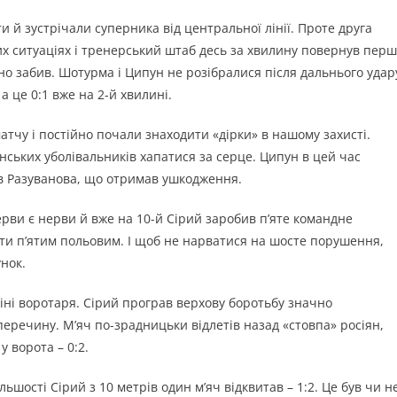
 й зустрічали суперника від центральної лінії. Проте друга
х ситуаціях і тренерський штаб десь за хвилину повернув перш
но забив. Шотурма і Ципун не розібралися після дальнього удару
а це 0:1 вже на 2-й хвилині.
атчу і постійно почали знаходити «дірки» в нашому захисті.
ських уболівальників хапатися за серце. Ципун в цей час
нив Разуванова, що отримав ушкодження.
рви є нерви й вже на 10-й Сірий заробив п’яте командне
ти п’ятим польовим. І щоб не нарватися на шосте порушення,
унок.
міні воротаря. Сірий програв верхову боротьбу значно
еречину. М’яч по-зрадницьки відлетів назад «стовпа» росіян,
 ворота – 0:2.
ьшості Сірий з 10 метрів один м’яч відквитав – 1:2. Це був чи н