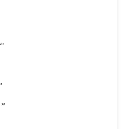
ик
в
 за