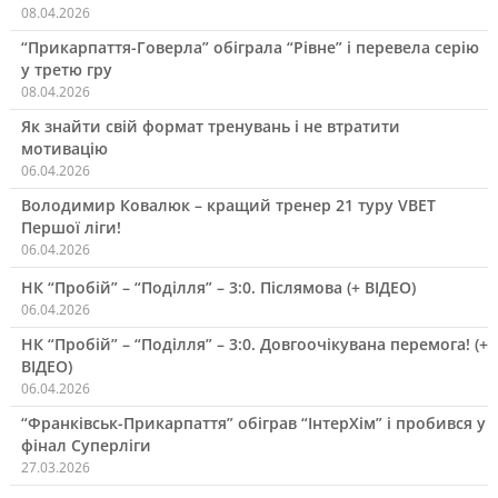
08.04.2026
“Прикарпаття-Говерла” обіграла “Рівне” і перевела серію
у третю гру
08.04.2026
Як знайти свій формат тренувань і не втратити
мотивацію
06.04.2026
Володимир Ковалюк – кращий тренер 21 туру VBET
Першої ліги!
06.04.2026
НК “Пробій” – “Поділля” – 3:0. Післямова (+ ВІДЕО)
06.04.2026
НК “Пробій” – “Поділля” – 3:0. Довгоочікувана перемога! (+
ВІДЕО)
06.04.2026
“Франківськ-Прикарпаття” обіграв “ІнтерХім” і пробився у
фінал Суперліги
27.03.2026