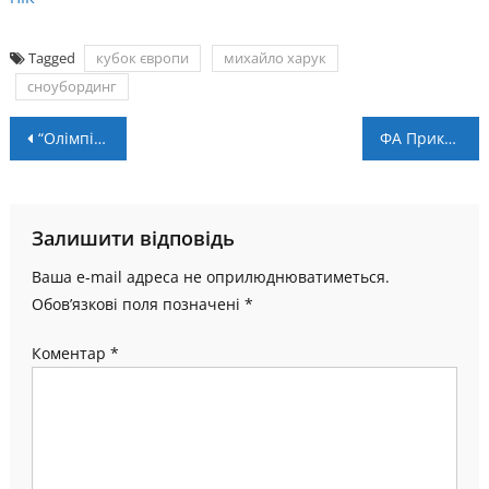
Tagged
кубок європи
михайло харук
сноубординг
Навігація
“Олімпія-ДЮСШ №2” зазнала першої поразки в сезоні
ФА Прикарпаття на мажорній ноті завершила Зимовий кубок ДЮФЛУ
записів
Залишити відповідь
Ваша e-mail адреса не оприлюднюватиметься.
Обов’язкові поля позначені
*
Коментар
*