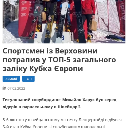
Спортсмен із Верховини
потрапив у ТОП-5 загального
заліку Кубка Європи
Зимові
ТОП
07.02.2022
Титулований сноубординст Михайло Харук був серед
лідерів в паралельному в Швейцарії.
5-6 лютого у швейцарському містечку Ленцерхайді відбувся
5-й етап Кубка Європи зі сноубордингу (паралельні