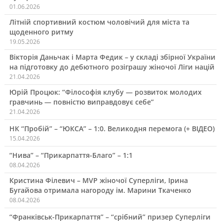
01.06.2026
Літній спортивний костюм чоловічий для міста та
щоденного ритму
19.05.2026
Вікторія Даньчак і Марта Федик – у складі збірної України
на підготовку до дебютного розіграшу жіночої Ліги націй
21.04.2026
Юрій Процюк: “Філософія клубу — розвиток молодих
гравчинь — повністю виправдовує себе”
21.04.2026
НК “Пробій” – “ЮКСА” – 1:0. Великодня перемога (+ ВІДЕО)
15.04.2026
“Нива” – “Прикарпаття-Благо” – 1:1
08.04.2026
Кристина Філевич – MVP жіночої Суперліги, Ірина
Бугайова отримала нагороду ім. Марини Ткаченко
08.04.2026
“Франківськ-Прикарпаття” – “срібний” призер Суперліги