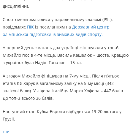
дисципліни).
Спортсмени змагалися у паралельному слаломі (PSL),
повідомляє
ПІК
із посиланням на
Державний центр
олімпійської підготовки із зимових видів спорту.
У перший день змагань два українці фінішували у топ-6.
Михайло посів 4-те місце, Василь Кашелюк – шосте. Кращою
з українок була Надія Гапатин – 15-та.
А згодом Михайло фінішував на 7-му місці. Після п’ятьох
етапів КЄ Харук в загальному заліку на 5-му місці (342
залікові бали). У лідера італійця Марка Хофера – 447 балів.
До топ-3 всього 36 балів.
Наступний етап Кубка Європи відбудеться 19-20 лютого у
Грузії.
ПІК