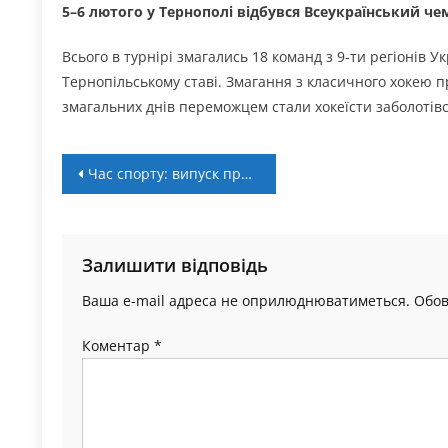
5–6 лютого у Тернополі відбувся Всеукраїнський чем
Всього в турнірі змагались 18 команд з 9-ти регіонів У
Тернопільському ставі. Змагання з класичного хокею пр
змагальних днів переможцем стали хокеїсти заболотівсь
Навігація
Час спорту: випуск програми від 8 лютого
записів
Залишити відповідь
Ваша e-mail адреса не оприлюднюватиметься.
Обов
Коментар
*