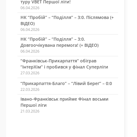
туру VBET Першої ліги!
06.04.2026
НК “Пробій” – “Поділля” – 3:0. Післямова (+
ВІДЕО)
06.04.2026
НК “Пробій” – “Поділля” – 3:0.
Довгоочікувана перемога! (+ ВІДЕО)
06.04.2026
“Франківськ-Прикарпаття” обіграв
“ІнтерХім” і пробився у фінал Суперліги
27.03.2026
“Прикарпаття-Благо” – “Лівий Берег” – 0:0
22.03.2026
Івано-Франківськ прийме Фінал восьми
Першої ліги
21.03.2026