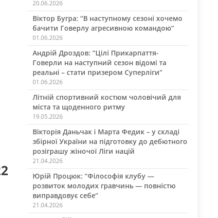
20.06.2026
Віктор Бугра: “В наступному сезоні хочемо
бачити Говерлу агресивною командою”
01.06.2026
Андрій Дроздов: “Цілі Прикарпаття-
Говерли на наступний сезон відомі та
реальні – стати призером Суперліги”
01.06.2026
Літній спортивний костюм чоловічий для
міста та щоденного ритму
19.05.2026
Вікторія Даньчак і Марта Федик – у складі
збірної України на підготовку до дебютного
розіграшу жіночої Ліги націй
21.04.2026
22
Юрій Процюк: “Філософія клубу —
розвиток молодих гравчинь — повністю
виправдовує себе”
21.04.2026