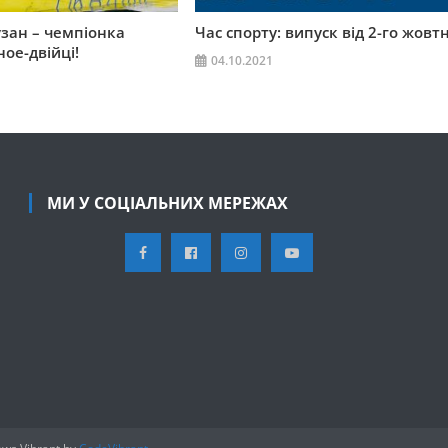
зан – чемпіонка
Час спорту: випуск від 2-го жовт
ое-двійці!
04.10.2021
МИ У СОЦІАЛЬНИХ МЕРЕЖАХ