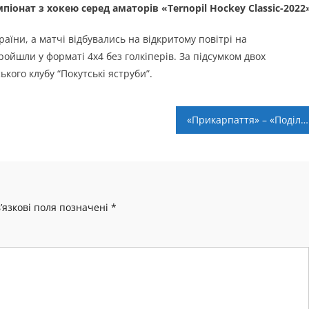
піонат з хокею серед аматорів «Ternopil Hockey Classic-2022
країни, а матчі відбувались на відкритому повітрі на
ойшли у форматі 4х4 без голкіперів. За підсумком двох
кого клубу “Покутські яструби”.
«Прикарпаття» – «Поділля». Анонс контрольного матчу
’язкові поля позначені
*