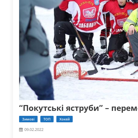
“Покутські яструби” – перем
Зимові
ТОП
Хокей
09.02.2022