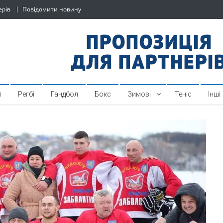
ерів
Повідомити новину
й спортивний інтернет-по
л
Регбі
Гандбол
Бокс
Зимові
Теніс
Інші