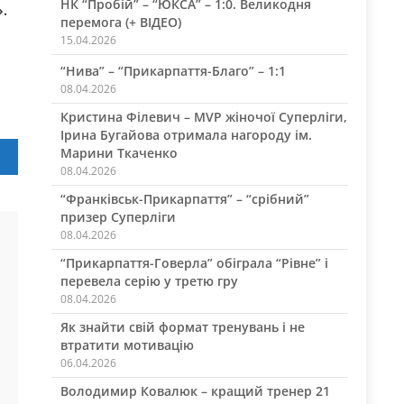
НК “Пробій” – “ЮКСА” – 1:0. Великодня
».
перемога (+ ВІДЕО)
15.04.2026
“Нива” – “Прикарпаття-Благо” – 1:1
08.04.2026
Кристина Філевич – MVP жіночої Суперліги,
Ірина Бугайова отримала нагороду ім.
Марини Ткаченко
08.04.2026
“Франківськ-Прикарпаття” – “срібний”
призер Суперліги
08.04.2026
“Прикарпаття-Говерла” обіграла “Рівне” і
перевела серію у третю гру
08.04.2026
Як знайти свій формат тренувань і не
втратити мотивацію
06.04.2026
Володимир Ковалюк – кращий тренер 21