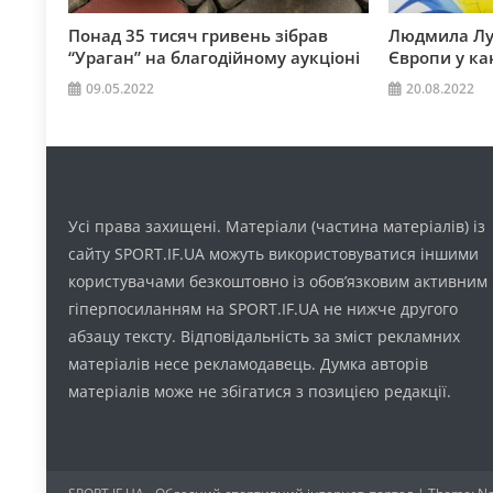
Понад 35 тисяч гривень зібрав
Людмила Лу
“Ураган” на благодійному аукціоні
Європи у кан
09.05.2022
20.08.2022
Усі права захищені. Матеріали (частина матеріалів) із
сайту SPORT.IF.UA можуть використовуватися іншими
користувачами безкоштовно із обов’язковим активним
гіперпосиланням на SPORT.IF.UA не нижче другого
абзацу тексту. Відповідальність за зміст рекламних
матеріалів несе рекламодавець. Думка авторів
матеріалів може не збігатися з позицією редакції.