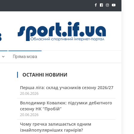
ртал
Пряма мова
ОСТАННІ НОВИНИ
Перша ліга: склад учасників сезону 2026/27
20.06.2026
Володимир Ковалюк: підсумки дебютного
сезону НК “Пробій”
20.06.2026
Чому гречка залишається одним
ізнайпопулярніших гарнірів?