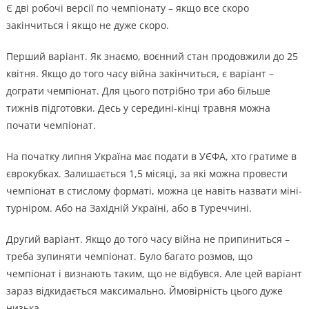
Є дві робочі версії по чемпіонату – якщо все скоро
закінчиться і якщо не дуже скоро.
Перший варіант. Як знаємо, воєнний стан продовжили до 25
квітня. Якщо до того часу війна закінчиться, є варіант –
дограти чемпіонат. Для цього потрібно три або більше
тижнів підготовки. Десь у середині-кінці травня можна
почати чемпіонат.
На початку липня Україна має подати в УЄФА, хто гратиме в
єврокубках. Залишається 1,5 місяці, за які можна провести
чемпіонат в стислому форматі, можна це навіть назвати міні-
турніром. Або на Західній Україні, або в Туреччині.
Другий варіант. Якщо до того часу війна не припиниться –
треба зупиняти чемпіонат. Було багато розмов, що
чемпіонат і визнають таким, що не відбувся. Але цей варіант
зараз відкидається максимально. Ймовірність цього дуже
низька.