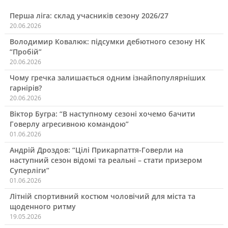
Перша ліга: склад учасників сезону 2026/27
20.06.2026
Володимир Ковалюк: підсумки дебютного сезону НК
“Пробій”
20.06.2026
Чому гречка залишається одним ізнайпопулярніших
гарнірів?
20.06.2026
Віктор Бугра: “В наступному сезоні хочемо бачити
Говерлу агресивною командою”
01.06.2026
Андрій Дроздов: “Цілі Прикарпаття-Говерли на
наступний сезон відомі та реальні – стати призером
Суперліги”
01.06.2026
Літній спортивний костюм чоловічий для міста та
щоденного ритму
19.05.2026