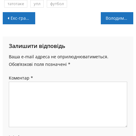
татотаке
упл
футбол
Навігація
Екс-гравець “Прикарпаття” гратиме в Естонії
Володимир Марковецький завершив сезон в NCAA
записів
Залишити відповідь
Ваша e-mail адреса не оприлюднюватиметься.
Обов’язкові поля позначені
*
Коментар
*