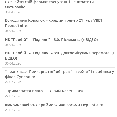
Як знайти свій формат тренувань і не втратити
мотивацію
06.04.2026
Володимир Ковалюк – кращий тренер 21 туру VBET
Першої ліги!
06.04.2026
НК “Пробій” – “Поділля” – 3:0. Післямова (+ ВІДЕО)
06.04.2026
НК “Пробій” – “Поділля” – 3:0. Довгоочікувана перемога! (+
ВІДЕО)
06.04.2026
“Франківськ-Прикарпаття” обіграв “ІнтерХім” і пробився у
фінал Суперліги
27.03.2026
“Прикарпаття-Благо” – “Лівий Берег” – 0:0
22.03.2026
Івано-Франківськ прийме Фінал восьми Першої ліги
21.03.2026