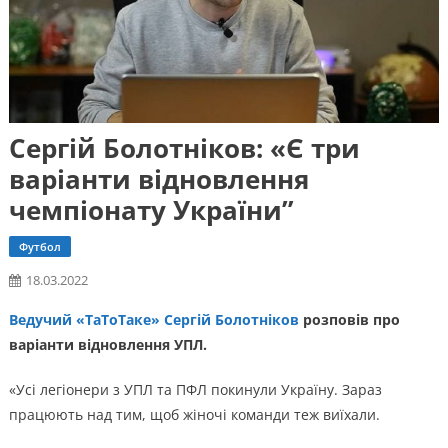
Сергій Болотніков: «Є три
варіанти відновлення
чемпіонату України”
Футбол
18.03.2022
Ведучий «ТаТоТаке» Сергій Болотніков
розповів про
варіанти відновлення УПЛ.
«Усі легіонери з УПЛ та ПФЛ покинули Україну. Зараз
працюють над тим, щоб жіночі команди теж виїхали.