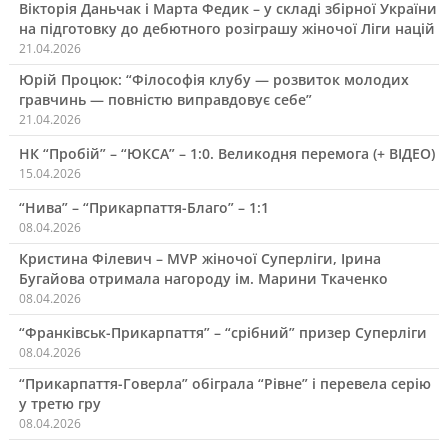
Вікторія Даньчак і Марта Федик – у складі збірної України
на підготовку до дебютного розіграшу жіночої Ліги націй
21.04.2026
Юрій Процюк: “Філософія клубу — розвиток молодих
гравчинь — повністю виправдовує себе”
21.04.2026
НК “Пробій” – “ЮКСА” – 1:0. Великодня перемога (+ ВІДЕО)
15.04.2026
“Нива” – “Прикарпаття-Благо” – 1:1
08.04.2026
Кристина Філевич – MVP жіночої Суперліги, Ірина
Бугайова отримала нагороду ім. Марини Ткаченко
08.04.2026
“Франківськ-Прикарпаття” – “срібний” призер Суперліги
08.04.2026
“Прикарпаття-Говерла” обіграла “Рівне” і перевела серію
у третю гру
08.04.2026