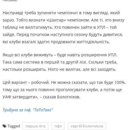
Насправді треба зупиняти чемпіонат в тому вигляді, який
зараз. Тобто визнати «Шахтар» чемпіоном. Але ті, хто внизу
таблиці не вилітатимуть. Хто повинен зайти в УПЛ – той
зайде. Перед початком наступного сезону будуть дивитися,
які клуби взагалі здатні продовжити життєдіяльність.
Якщо всі клуби виживуть – буде навіть розширення УПЛ.
Така сама система в першій та другій лізі. Скільки треба,
настільки розширять. Ніхто не вилітає, але всі заходять.
Цей варіант – робочий. Не можна сказати, що так буде 100%,
тому що за нього повинні проголосувати клуби, а потім ще
УАФ затвердити», – сказав Болотніков.
Трибуна за інф. “ТаТоТаке”
Tagged
перша ліга
пфл
сергій болотніков